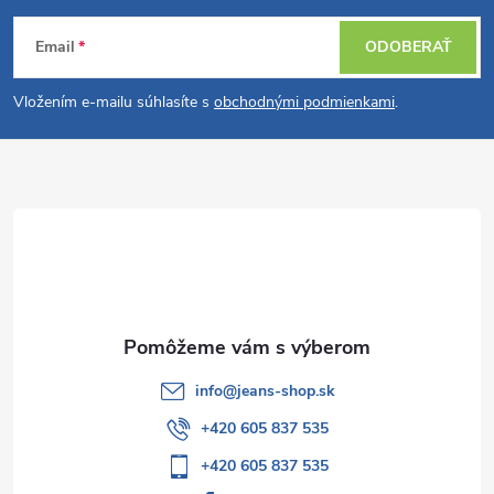
Z
a
Email
ODOBERAŤ
á
c
Vložením e-mailu súhlasíte s
obchodnými podmienkami
.
p
i
e
ä
p
t
r
i
v
e
k
y
info
@
jeans-shop.sk
v
+420 605 837 535
+420 605 837 535
ý