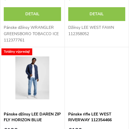
r
r
o
DETAIL
DETAIL
o
d
Pánske džínsy WRANGLER
Džínsy LEE WEST FAWN
d
GREENSBORO TOBACCO ICE
112358052
112377761
u
u
Totálny výpredaj!
k
k
t
t
o
o
v
v
Pánske džínsy LEE DAREN ZIP
Pánske rifle LEE WEST
FLY HORIZON BLUE
RIVERWAY 112354466
112367189