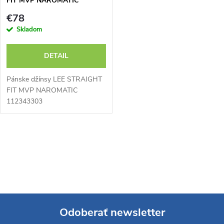
FIT MVP NAROMATIC
112343303
€78
Skladom
DETAIL
Pánske džínsy LEE STRAIGHT
FIT MVP NAROMATIC
112343303
O
v
l
á
Odoberať newsletter
d