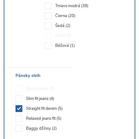
Tmavo modrá
38
Čierna
20
Šedá
2
Khaki
0
Béžová
1
Pánsky strih
Skinny jeans
0
Slim fit jeans
4
Straight fit denim
5
Relaxed jeans fit
5
Baggy džínsy
2