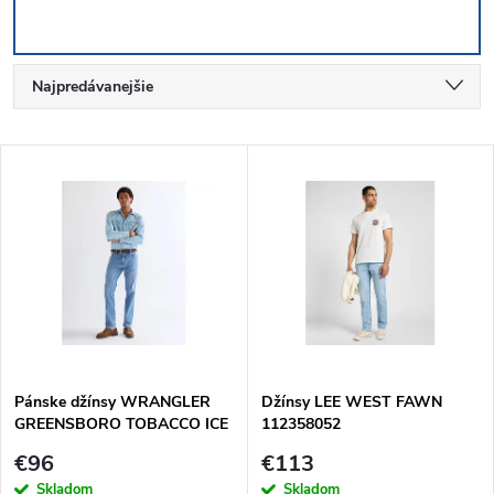
R
Najpredávanejšie
a
Najlacnejšie
V
Najdrahšie
d
ý
Abecedne
e
p
n
i
i
s
e
Pánske džínsy WRANGLER
Džínsy LEE WEST FAWN
GREENSBORO TOBACCO ICE
112358052
p
112377761
p
€96
€113
Skladom
Skladom