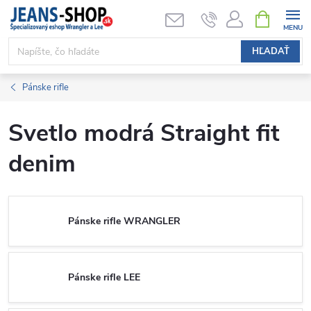
Prejsť
NÁKUPN
KOŠÍK
na
obsah
HĽADAŤ
Pánske rifle
Svetlo modrá Straight fit
denim
Pánske rifle WRANGLER
Pánske rifle LEE