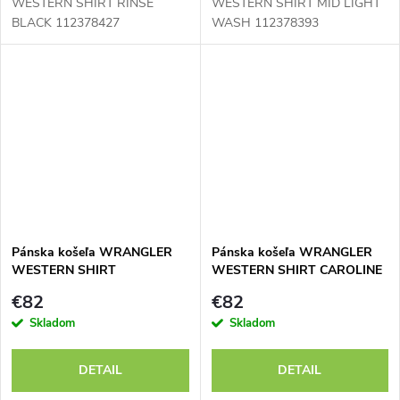
WESTERN SHIRT RINSE
WESTERN SHIRT MID LIGHT
BLACK 112378427
WASH 112378393
Pánska košeľa WRANGLER
Pánska košeľa WRANGLER
WESTERN SHIRT
WESTERN SHIRT CAROLINE
RIVERBANK 112378126
CREEK 112378124
€82
€82
Skladom
Skladom
DETAIL
DETAIL