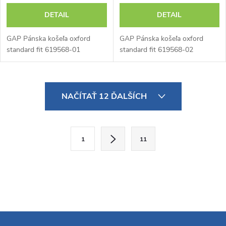
DETAIL
DETAIL
GAP Pánska košeľa oxford
GAP Pánska košeľa oxford
standard fit 619568-01
standard fit 619568-02
O
NAČÍTAŤ 12 ĎALŠÍCH
v
l
S
1
11
t
á
r
d
á
a
n
k
c
o