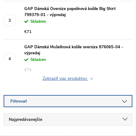
GAP Dámská Oversize popelínová košile Big Shirt
799379-01 - výpredaj
Skladom
€71
GAP Dámská Mušelínová košile oversize 876065-04 -
výpredaj
Skladom
€74
Zobraziť viac produktov
Filtrovať
R
Najpredávanejšie
a
Najlacnejšie