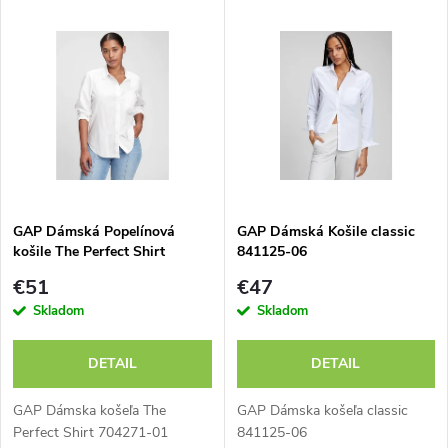
V
Najdrahšie
d
ý
Abecedne
e
p
n
i
i
s
e
GAP Dámská Popelínová
GAP Dámská Košile classic
košile The Perfect Shirt
841125-06
p
704271-01
p
€51
€47
r
Skladom
Skladom
r
o
DETAIL
DETAIL
o
d
GAP Dámska košeľa The
GAP Dámska košeľa classic
Perfect Shirt 704271-01
841125-06