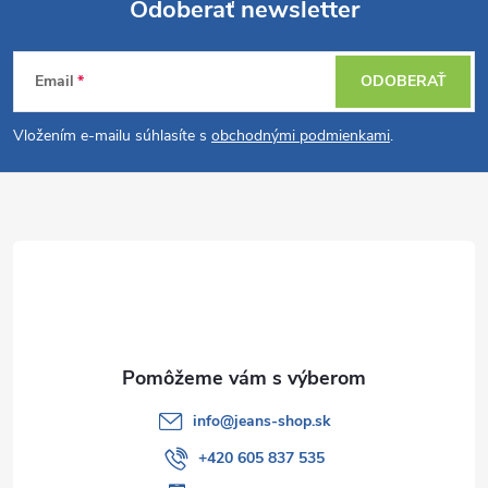
i
Odoberať newsletter
v
a
Z
e
n
Email
ODOBERAŤ
p
á
i
e
r
Vložením e-mailu súhlasíte s
obchodnými podmienkami
.
p
v
ä
k
t
y
v
i
ý
e
p
info
@
jeans-shop.sk
i
+420 605 837 535