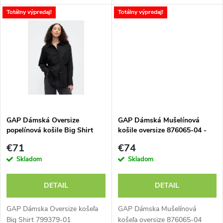
d
u
Totálny výpredaj!
Totálny výpredaj!
u
k
k
t
t
o
o
v
v
GAP Dámská Oversize
GAP Dámská Mušelínová
popelínová košile Big Shirt
košile oversize 876065-04 -
799379-01 - výpredaj
výpredaj
€71
€74
Skladom
Skladom
DETAIL
DETAIL
GAP Dámska Oversize košeľa
GAP Dámska Mušelínová
Big Shirt 799379-01
košeľa oversize 876065-04