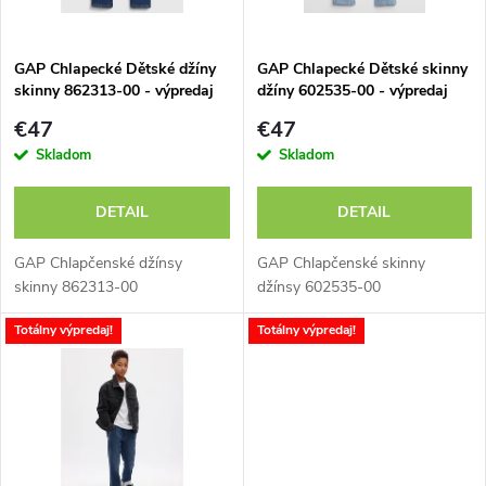
i
i
s
e
GAP Chlapecké Dětské džíny
GAP Chlapecké Dětské skinny
skinny 862313-00 - výpredaj
džíny 602535-00 - výpredaj
p
p
€47
€47
r
Skladom
Skladom
r
o
DETAIL
DETAIL
o
d
GAP Chlapčenské džínsy
GAP Chlapčenské skinny
d
skinny 862313-00
džínsy 602535-00
u
Totálny výpredaj!
Totálny výpredaj!
u
k
k
t
t