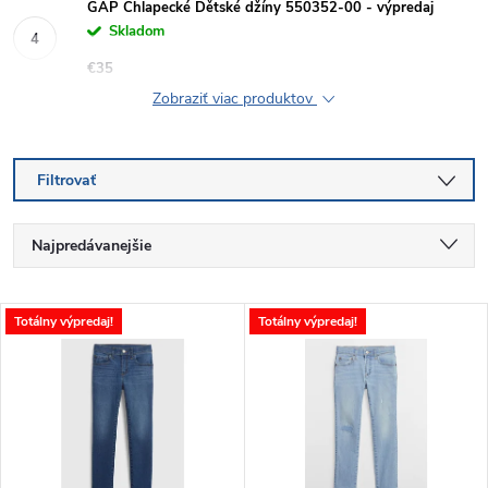
GAP Chlapecké Dětské džíny 550352-00 - výpredaj
Skladom
€35
Zobraziť viac produktov
Filtrovať
R
Najpredávanejšie
a
Najlacnejšie
V
Totálny výpredaj!
Totálny výpredaj!
Najdrahšie
d
ý
Abecedne
e
p
n