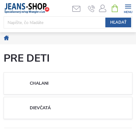
Prejsť
NÁKUPN
KOŠÍK
na
obsah
HĽADAŤ
Domov
PRE DETI
CHALANI
DIEVČATÁ