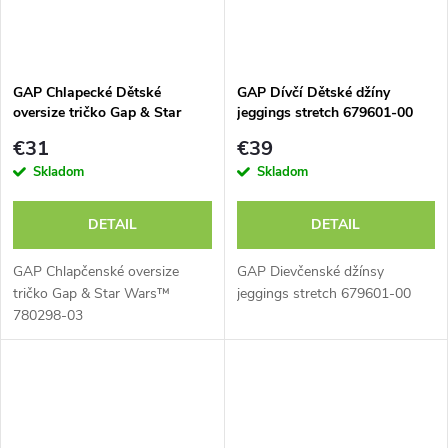
GAP Chlapecké Dětské
GAP Dívčí Dětské džíny
oversize tričko Gap & Star
jeggings stretch 679601-00
Wars™ 780298-03 - výpredaj
€31
€39
Skladom
Skladom
DETAIL
DETAIL
GAP Chlapčenské oversize
GAP Dievčenské džínsy
tričko Gap & Star Wars™
jeggings stretch 679601-00
780298-03