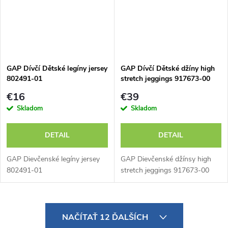
GAP Dívčí Dětské legíny jersey
GAP Dívčí Dětské džíny high
802491-01
stretch jeggings 917673-00
€16
€39
Skladom
Skladom
DETAIL
DETAIL
GAP Dievčenské legíny jersey
GAP Dievčenské džínsy high
802491-01
stretch jeggings 917673-00
O
NAČÍTAŤ 12 ĎALŠÍCH