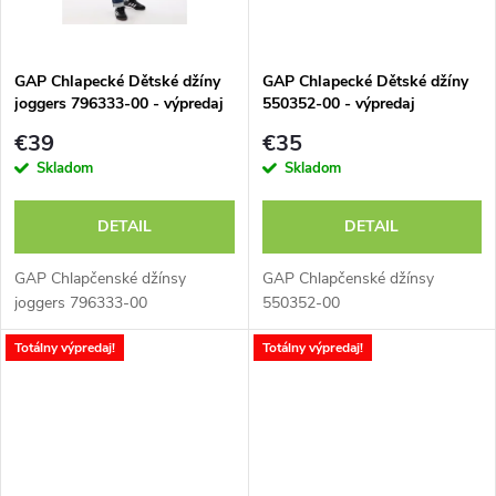
o
o
v
v
GAP Chlapecké Dětské džíny
GAP Chlapecké Dětské džíny
joggers 796333-00 - výpredaj
550352-00 - výpredaj
€39
€35
Skladom
Skladom
DETAIL
DETAIL
GAP Chlapčenské džínsy
GAP Chlapčenské džínsy
joggers 796333-00
550352-00
Totálny výpredaj!
Totálny výpredaj!