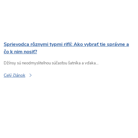
Sprievodca rôznymi typmi riflí: Ako vybrať tie správne a
čo k nim nosiť?
Džínsy sú neodmysliteľnou súčasťou šatníka a vďaka...
Celý článok