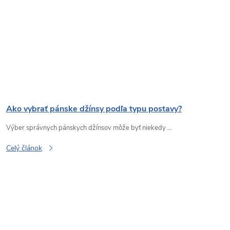
Ako vybrať pánske džínsy podľa typu postavy?
Výber správnych pánskych džínsov môže byť niekedy ...
Celý článok