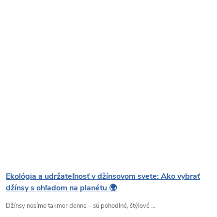
Ekológia a udržateľnosť v džínsovom svete: Ako vybrať
džínsy s ohľadom na planétu 🌍
Džínsy nosíme takmer denne – sú pohodlné, štýlové ...