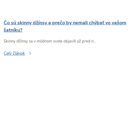
Čo sú skinny džínsy a prečo by nemali chýbať vo vašom
šatníku?
Skinny džínsy sa v módnom svete objavili už pred n...
Celý článok