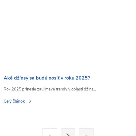
Aké džínsy sa budú nosiť v roku 2025?
Rok 2025 prinesie zaujímavé trendy v oblasti džíns...
Celý článok
O
S