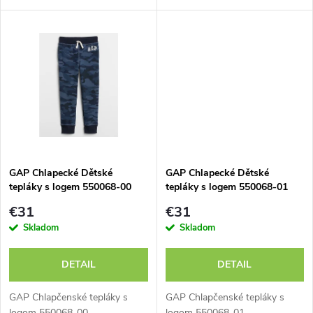
d
u
u
k
k
t
t
o
o
v
v
GAP Chlapecké Dětské
GAP Chlapecké Dětské
tepláky s logem 550068-00
tepláky s logem 550068-01
€31
€31
Skladom
Skladom
DETAIL
DETAIL
GAP Chlapčenské tepláky s
GAP Chlapčenské tepláky s
logom 550068-00
logom 550068-01