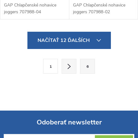
GAP Chlapčenské nohavice
GAP Chlapčenské nohavice
joggers 707988-04
joggers 707988-02
O
NAČÍTAŤ 12 ĎALŠÍCH
v
l
S
1
6
t
á
r
d
á
a
n
k
c
o
i
Odoberať newsletter
v
a
Z
e