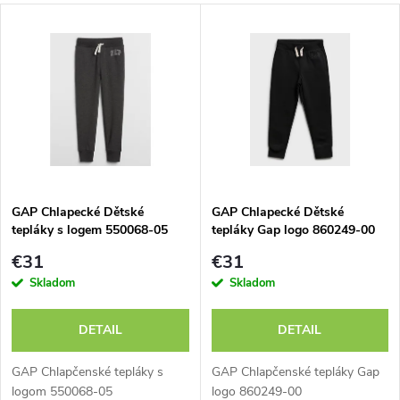
a
V
Najdrahšie
d
ý
Abecedne
e
p
n
i
i
s
e
GAP Chlapecké Dětské
GAP Chlapecké Dětské
tepláky s logem 550068-05
tepláky Gap logo 860249-00
p
p
€31
€31
r
Skladom
Skladom
r
o
DETAIL
DETAIL
o
d
GAP Chlapčenské tepláky s
GAP Chlapčenské tepláky Gap
logom 550068-05
logo 860249-00