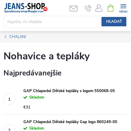
Prejsť
NÁKUPN
KOŠÍK
na
obsah
HĽADAŤ
CHALANI
Nohavice a tepláky
Najpredávanejšie
GAP Chlapecké Dětské tepláky s logem 550068-05
Skladom
€31
GAP Chlapecké Dětské tepláky Gap logo 860249-00
Skladom