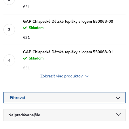
€31
GAP Chlapecké Dětské tepláky s logem 550068-00
Skladom
€31
GAP Chlapecké Dětské tepláky s logem 550068-01
Skladom
€31
Zobraziť viac produktov
Filtrovať
R
Najpredávanejšie
Najlacnejšie