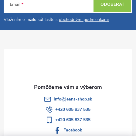
n
Email
ODOBERAŤ
p
á
i
e
r
Vložením e-mailu súhlasíte s
obchodnými podmienkami
.
p
v
ä
k
t
y
v
i
ý
e
p
info
@
jeans-shop.sk
i
+420 605 837 535
s
+420 605 837 535
u
Facebook