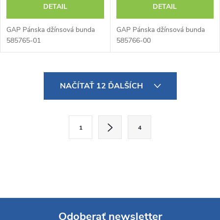
DETAIL
DETAIL
GAP Pánska džínsová bunda
GAP Pánska džínsová bunda
585765-01
585766-00
O
NAČÍTAŤ 12 ĎALŠÍCH
v
l
S
1
4
t
á
r
d
á
a
n
k
c
o
i
Odoberať newsletter
v