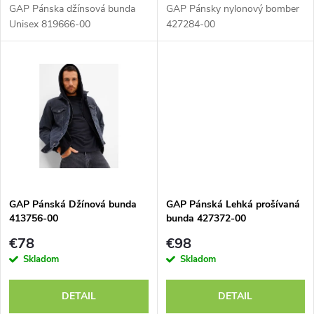
o
d
GAP Pánska džínsová bunda
GAP Pánsky nylonový bomber
d
Unisex 819666-00
427284-00
u
u
k
k
t
t
o
o
v
v
GAP Pánská Džínová bunda
GAP Pánská Lehká prošívaná
413756-00
bunda 427372-00
€78
€98
Skladom
Skladom
DETAIL
DETAIL