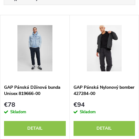
a
Najlacnejšie
V
Najdrahšie
d
ý
Abecedne
e
p
n
i
i
s
e
GAP Pánská Džínová bunda
GAP Pánská Nylonový bomber
Unisex 819666-00
427284-00
p
p
€78
€94
r
Skladom
Skladom
r
o
DETAIL
DETAIL