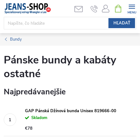
Prejsť
NÁKUPN
KOŠÍK
na
obsah
HĽADAŤ
Bundy
Pánske bundy a kabáty
ostatné
Najpredávanejšie
GAP Pánská Džínová bunda Unisex 819666-00
Skladom
€78