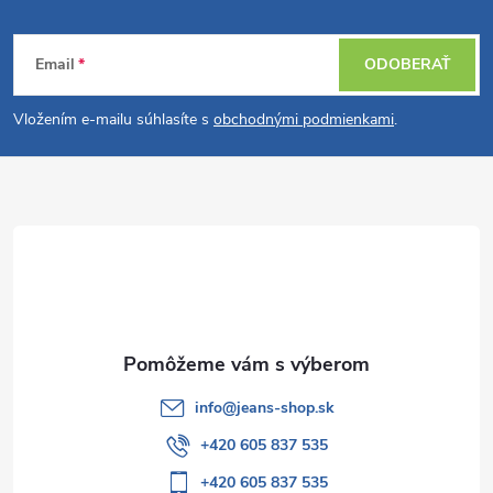
a
Z
e
n
Email
ODOBERAŤ
p
á
i
e
r
Vložením e-mailu súhlasíte s
obchodnými podmienkami
.
p
v
ä
k
t
y
v
i
ý
e
p
info
@
jeans-shop.sk
i
+420 605 837 535
s
+420 605 837 535