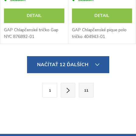
DETAIL
DETAIL
GAP Chlapčenské tričko Gap
GAP Chlapčenské pique polo
NYC 876892-01
tričko 404943-01
O
NAČÍTAŤ 12 ĎALŠÍCH
v
l
S
1
11
t
á
r
d
á
a
n
k
c