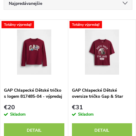
R
Najpredávanejšie
a
Najlacnejšie
V
Totálny výpredaj!
Totálny výpredaj!
Najdrahšie
d
ý
Abecedne
e
p
n
i
i
s
e
GAP Chlapecké Dětské tričko
GAP Chlapecké Dětské
s logem 817485-04 - výpredaj
oversize tričko Gap & Star
p
Wars™ 780298-03 - výpredaj
p
€20
€31
r
Skladom
Skladom
r
o
DETAIL
DETAIL