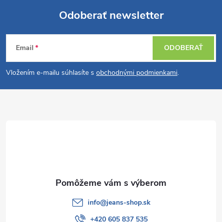
o
i
Odoberať newsletter
v
a
Z
e
n
Email
ODOBERAŤ
p
á
i
e
r
Vložením e-mailu súhlasíte s
obchodnými podmienkami
.
p
v
ä
k
t
y
v
i
ý
e
p
info
@
jeans-shop.sk
i
+420 605 837 535