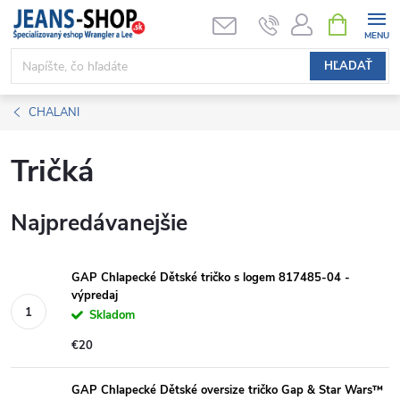
Prejsť
NÁKUPN
KOŠÍK
na
obsah
HĽADAŤ
CHALANI
Tričká
Najpredávanejšie
GAP Chlapecké Dětské tričko s logem 817485-04 -
výpredaj
Skladom
€20
GAP Chlapecké Dětské oversize tričko Gap & Star Wars™