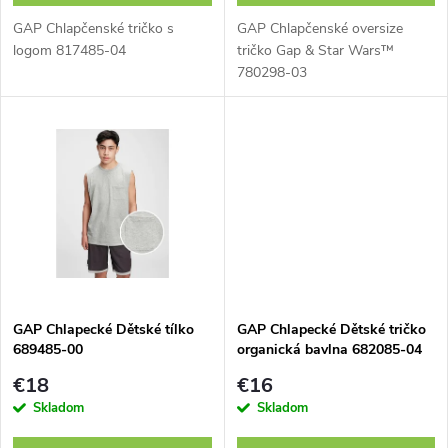
o
d
GAP Chlapčenské tričko s
GAP Chlapčenské oversize
d
logom 817485-04
tričko Gap & Star Wars™
780298-03
u
u
k
k
t
t
o
o
v
v
GAP Chlapecké Dětské tílko
GAP Chlapecké Dětské tričko
689485-00
organická bavlna 682085-04
€18
€16
Skladom
Skladom