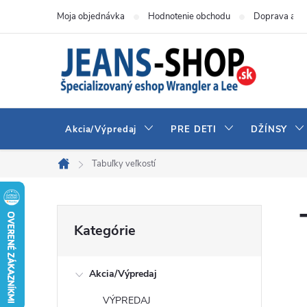
Prejsť
Moja objednávka
Hodnotenie obchodu
Doprava a pl
na
obsah
Akcia/Výpredaj
PRE DETI
DŽÍNSY
Tabuľky veľkostí
Domov
B
Preskočiť
Kategórie
kategórie
o
Akcia/Výpredaj
č
VÝPREDAJ