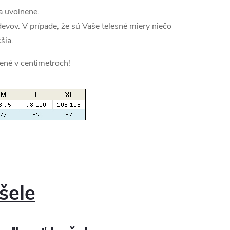
a uvoľnene.
devov. V prípade, že sú Vaše telesné miery niečo
šia.
ené v centimetroch!
šele