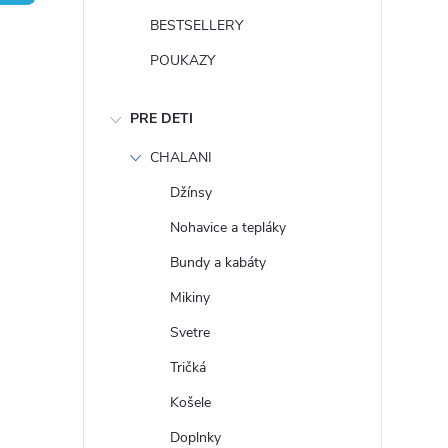
n
BESTSELLERY
ý
POUKAZY
p
PRE DETI
a
CHALANI
Džínsy
n
Nohavice a tepláky
e
Bundy a kabáty
Mikiny
l
Svetre
Tričká
Košele
Doplnky