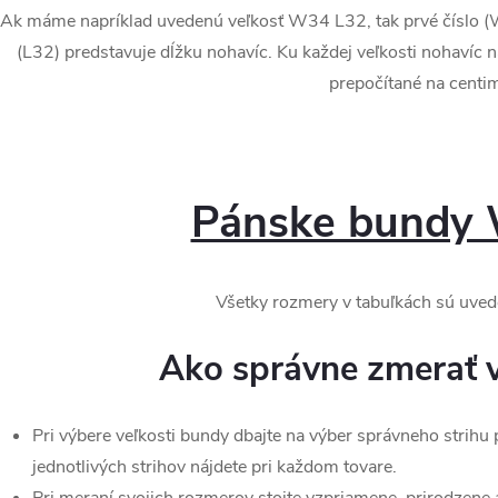
Ak máme napríklad uvedenú veľkosť W34 L32, tak prvé číslo (
(L32) predstavuje dĺžku nohavíc. Ku každej veľkosti nohavíc 
prepočítané na centim
Pánske bundy 
Všetky rozmery v tabuľkách sú uved
Ako správne zmerať 
Pri výbere veľkosti bundy dbajte na výber správneho strihu 
jednotlivých strihov nájdete pri každom tovare.
Pri meraní svojich rozmerov stojte vzpriamene, prirodzene 