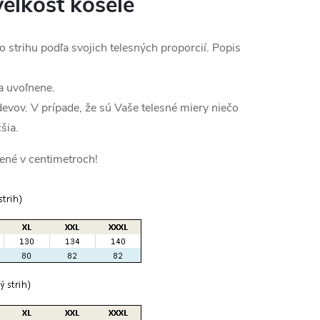
eľkosť košele
o strihu podľa svojich telesných proporcií. Popis
a uvoľnene.
devov. V prípade, že sú Vaše telesné miery niečo
šia.
ené v centimetroch!