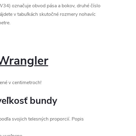
W34) označuje obvod pása a bokov, druhé číslo
nájdete v tabuľkách skutočné rozmery nohavíc
etre.
Wrangler
ené v centimetroch!
veľkosť bundy
podľa svojich telesných proporcií. Popis
a uvoľnene.