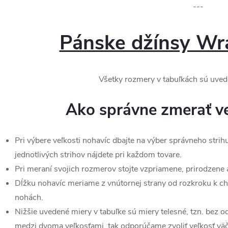
---
Pánske džínsy Wra
Všetky rozmery v tabuľkách sú uved
Ako správne zmerať ve
Pri výbere veľkosti nohavíc dbajte na výber správneho strih
jednotlivých strihov nájdete pri každom tovare.
Pri meraní svojich rozmerov stojte vzpriamene, prirodzene 
Dĺžku nohavíc meriame z vnútornej strany od rozkroku k c
nohách.
Nižšie uvedené miery v tabuľke sú miery telesné, tzn. bez o
medzi dvoma veľkosťami, tak odporúčame zvoliť veľkosť väč