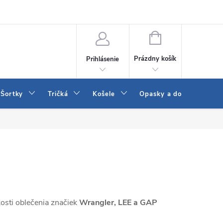
 a LEE
Naša predajňa
Blog
Kontakt
Vrátenie a výmena to
NÁKUPNÝ
KOŠÍK
Prázdny košík
Prihlásenie
Šortky
Tričká
Košele
Opasky a doplnky
osti oblečenia značiek
Wrangler, LEE a GAP