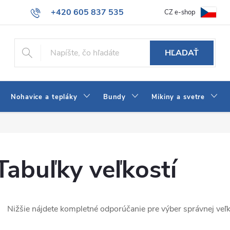
+420 605 837 535
CZ e-shop
atba
Všeobecné obchodné podmienky
Ako vybrať džínsy Wrangler
info@jeans-shop.sk
HĽADAŤ
Nohavice a tepláky
Bundy
Mikiny a svetre
Tabuľky veľkostí
Nižšie nájdete kompletné odporúčanie pre výber správnej veľk