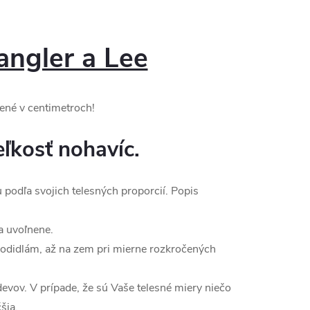
ngler a Lee
ené v centimetroch!
ľkosť nohavíc.
u podľa svojich telesných proporcií. Popis
a uvoľnene.
hodidlám, až na zem pri mierne rozkročených
devov. V prípade, že sú Vaše telesné miery niečo
šia.