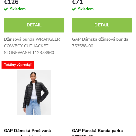
p
€126
€71
r
Skladom
Skladom
r
o
DETAIL
DETAIL
o
d
Džínsová bunda WRANGLER
GAP Dámska džínsová bunda
d
COWBOY CUT JACKET
753588-00
STONEWASH 112378960
u
u
Totálny výpredaj!
k
k
t
t
o
o
v
v
GAP Dámská Prošívaná
GAP Pánská Bunda parka