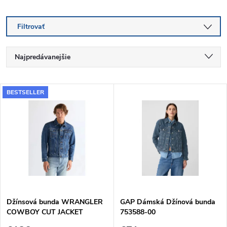
Filtrovať
R
Najpredávanejšie
a
Najlacnejšie
V
BESTSELLER
Najdrahšie
d
ý
Abecedne
e
p
n
i
i
s
e
Džínsová bunda WRANGLER
GAP Dámská Džínová bunda
COWBOY CUT JACKET
753588-00
p
STONEWASH 112378960