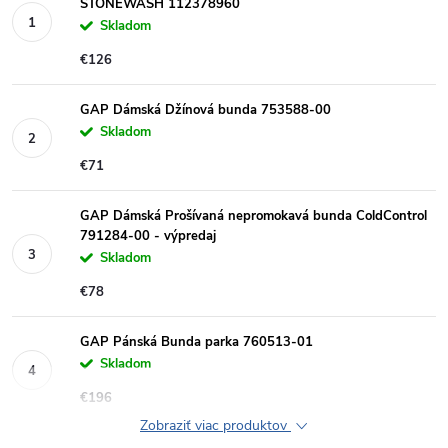
STONEWASH 112378960
Skladom
€126
GAP Dámská Džínová bunda 753588-00
Skladom
€71
GAP Dámská Prošívaná nepromokavá bunda ColdControl
791284-00 - výpredaj
Skladom
€78
GAP Pánská Bunda parka 760513-01
Skladom
€196
Zobraziť viac produktov