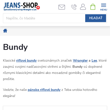
Prejsť
NÁKUPN
KOŠÍK
na
obsah
HĽADAŤ
Domov
Bundy
Klasické
rifľové bundy
svetoznámych značiek
Wrangler
a
Lee
, ktoré
zaujmú svojimi nadčasovými strihmi a štýlmi.
Bundy
sú doplnené
rôznymi klasickými detailmi ako mosadzné gombíky či elegantné
prešitie.
Vedzte, že naše
pánske rifľové bundy
z Teba urobia hotového
elegána!