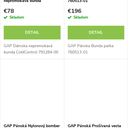
nepromokavá bunda
760513-01
ColdControl 791284-00 -
€78
€196
výpredaj
Skladom
Skladom
DETAIL
DETAIL
GAP Dámska nepremokavá
GAP Pánska Bunda parka
bunda ColdControl 791284-00
760513-01
GAP Pánská Nylonový bomber
GAP Pánská Prošívaná vesta