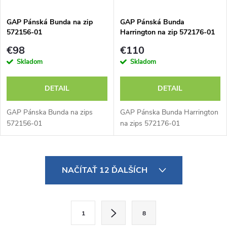
GAP Pánská Bunda na zip
GAP Pánská Bunda
572156-01
Harrington na zip 572176-01
€98
€110
Skladom
Skladom
DETAIL
DETAIL
GAP Pánska Bunda na zips
GAP Pánska Bunda Harrington
572156-01
na zips 572176-01
O
NAČÍTAŤ 12 ĎALŠÍCH
v
l
S
1
8
t
á