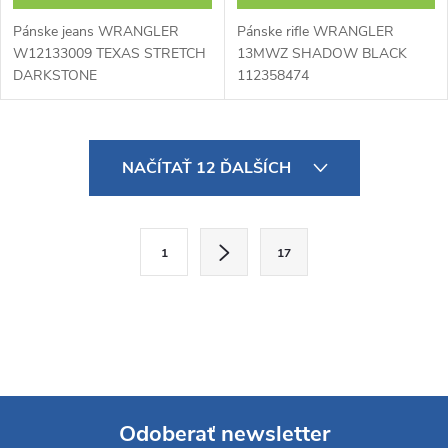
Pánske jeans WRANGLER
Pánske rifle WRANGLER
W12133009 TEXAS STRETCH
13MWZ SHADOW BLACK
DARKSTONE
112358474
O
NAČÍTAŤ 12 ĎALŠÍCH
v
l
S
1
17
t
á
r
d
á
a
n
k
c
o
i
Odoberať newsletter
v