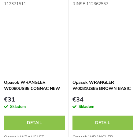
112371511
RINSE 112362557
Opasok WRANGLER
Opasok WRANGLER
W0080US85 COGNAC NEW
W0081US85 BROWN BASIC
REVERSIBLE 2 TONE BELT
STITCHED BELT
€31
€34
Skladom
Skladom
DETAIL
DETAIL