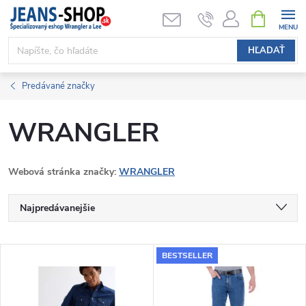
Prejsť
NÁKUPN
KOŠÍK
na
obsah
HĽADAŤ
Predávané značky
WRANGLER
Webová stránka značky:
WRANGLER
R
Najpredávanejšie
a
Najlacnejšie
V
BESTSELLER
Najdrahšie
d
ý
Abecedne