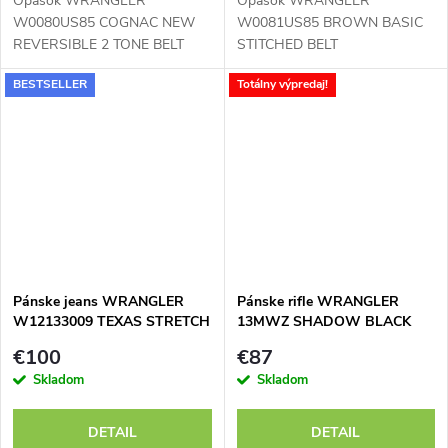
Opasok WRANGLER
Opasok WRANGLER
W0080US85 COGNAC NEW
W0081US85 BROWN BASIC
REVERSIBLE 2 TONE BELT
STITCHED BELT
BESTSELLER
Totálny výpredaj!
Pánske jeans WRANGLER
Pánske rifle WRANGLER
W12133009 TEXAS STRETCH
13MWZ SHADOW BLACK
DARKSTONE
112358474 - výpredaj
€100
€87
Skladom
Skladom
DETAIL
DETAIL