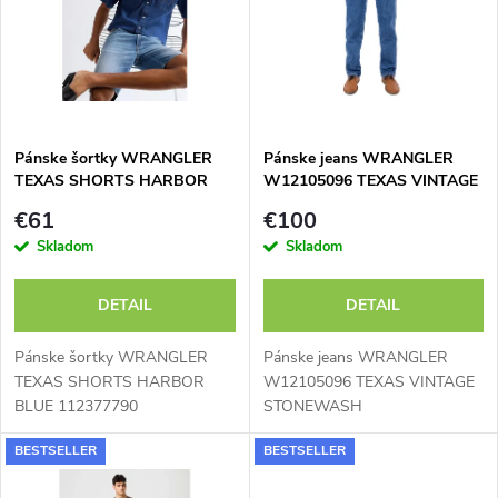
e
p
n
i
i
s
e
Pánske šortky WRANGLER
Pánske jeans WRANGLER
TEXAS SHORTS HARBOR
W12105096 TEXAS VINTAGE
p
BLUE 112377790
STONEWASH
p
€61
€100
r
Skladom
Skladom
r
o
DETAIL
DETAIL
o
d
Pánske šortky WRANGLER
Pánske jeans WRANGLER
d
TEXAS SHORTS HARBOR
W12105096 TEXAS VINTAGE
BLUE 112377790
STONEWASH
u
u
BESTSELLER
BESTSELLER
k