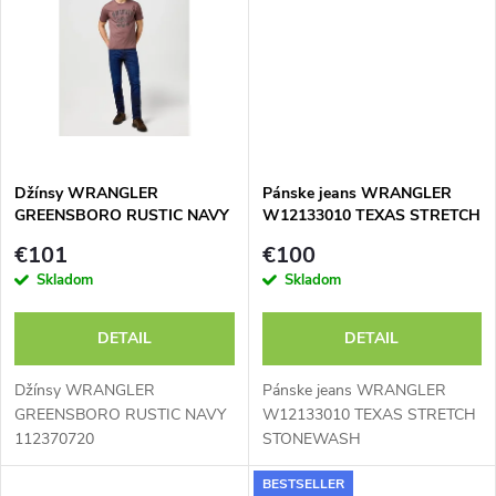
k
t
t
o
o
v
v
Džínsy WRANGLER
Pánske jeans WRANGLER
GREENSBORO RUSTIC NAVY
W12133010 TEXAS STRETCH
112370720
STONEWASH
€101
€100
Skladom
Skladom
DETAIL
DETAIL
Džínsy WRANGLER
Pánske jeans WRANGLER
GREENSBORO RUSTIC NAVY
W12133010 TEXAS STRETCH
112370720
STONEWASH
BESTSELLER