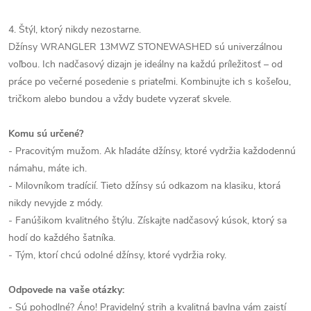
4. Štýl, ktorý nikdy nezostarne.
Džínsy WRANGLER 13MWZ STONEWASHED sú univerzálnou
voľbou. Ich nadčasový dizajn je ideálny na každú príležitosť – od
práce po večerné posedenie s priateľmi. Kombinujte ich s košeľou,
tričkom alebo bundou a vždy budete vyzerať skvele.
Komu sú určené?
- Pracovitým mužom. Ak hľadáte džínsy, ktoré vydržia každodennú
námahu, máte ich.
- Milovníkom tradícií. Tieto džínsy sú odkazom na klasiku, ktorá
nikdy nevyjde z módy.
- Fanúšikom kvalitného štýlu. Získajte nadčasový kúsok, ktorý sa
hodí do každého šatníka.
- Tým, ktorí chcú odolné džínsy, ktoré vydržia roky.
Odpovede na vaše otázky:
- Sú pohodlné? Áno! Pravidelný strih a kvalitná bavlna vám zaistí