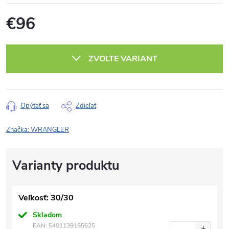
€96
Jednotková
cena:
ZVOĽTE VARIANT
Opýtať sa
Zdieľať
Značka:
WRANGLER
Veľkosť: 30/30
Skladom
EAN:
5401139165625