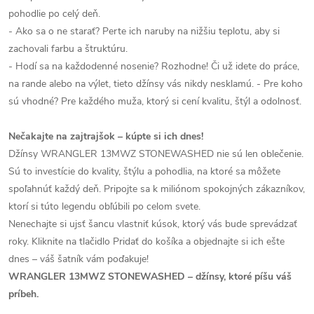
pohodlie po celý deň.
- Ako sa o ne starať? Perte ich naruby na nižšiu teplotu, aby si
zachovali farbu a štruktúru.
- Hodí sa na každodenné nosenie? Rozhodne! Či už idete do práce,
na rande alebo na výlet, tieto džínsy vás nikdy nesklamú. - Pre koho
sú vhodné? Pre každého muža, ktorý si cení kvalitu, štýl a odolnosť.
Nečakajte na zajtrajšok – kúpte si ich dnes!
Džínsy WRANGLER 13MWZ STONEWASHED nie sú len oblečenie.
Sú to investície do kvality, štýlu a pohodlia, na ktoré sa môžete
spoľahnúť každý deň. Pripojte sa k miliónom spokojných zákazníkov,
ktorí si túto legendu obľúbili po celom svete.
Nenechajte si ujsť šancu vlastniť kúsok, ktorý vás bude sprevádzať
roky. Kliknite na tlačidlo Pridať do košíka a objednajte si ich ešte
dnes – váš šatník vám poďakuje!
WRANGLER 13MWZ STONEWASHED – džínsy, ktoré píšu váš
príbeh.