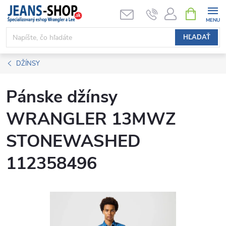
Prejsť
NÁKUPN
KOŠÍK
na
obsah
HĽADAŤ
DŽÍNSY
Pánske džínsy
WRANGLER 13MWZ
STONEWASHED
112358496