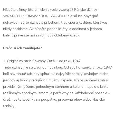
Hľadáte džínsy, ktoré nielen skvele vyzerajú? Pánske džínsy
WRANGLER 13MWZ STONEWASHED nie sú len obyčajné
nohavice - sú to džínsy s príbehom, tradíciou a kvalitou, ktorá vás
nikdy nesklame. Ak hľadáte pohodlie, štýl a odolnosť v jednom
balení, práve ste našli svoj nový obľúbený kúsok.
Prečo si ich zamilujete?
1. Originálny strih Cowboy Cut® – od roku 1947.
Tieto džínsy nie sú žiadnou novinkou. Od svojho vzniku v roku 1947
boli navrhnuté tak, aby spĺňali tie najvyššie nároky kovbojov, rodeo
jazdcov aj tvrdo pracujúcich mužov Západu. Ich osvedčený strih s
pravidelným pásom, pohodlným stehnom a kolenom spolu s ľahko
rozšíreným spodným lemom je perfektný na každodenné nosenie –
či už nosíte topánky na podpätku, pracovnú obuv alebo klasické
tenisky.