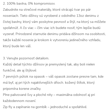
2. 100% bavlna, 0% kompromisov.
Zabudnite na strečové materiály, ktoré strácajú tvar po pár
noseniach. Tieto džínsy sú vyrobené z odolného 13oz denimu z
čistej bavlny, ktorý vám poskytne pevnosť a štýl, na ktorý sa môžete
spoľahnúť. A čo viac – čím viac ich budete nosiť, tým lepšie budú
vyzerať. Prirodzené starnutie denimu pridáva džínsom na osobitosti,
takže každé nosenie je krokom k vytvoreniu jedinečného vzhľadu,
ktorý bude len váš.
3. Venujte pozornosť detailom.
Každý detail týchto džínsov je premyslený tak, aby boli nielen
funkčné, ale aj štýlové:
7 pevných pútok na opasok – váš opasok zostane presne tam, kde
má byť, aj pri tých najaktívnejších dňoch. kožený štítok, ktorý
pripomína korene značky.
Plne palivované švy a ploché nity – maximálna odolnosť aj pri
každodennom nosení.
Zip fly a zapínanie na gombík – jednoduché a spoľahlivé.