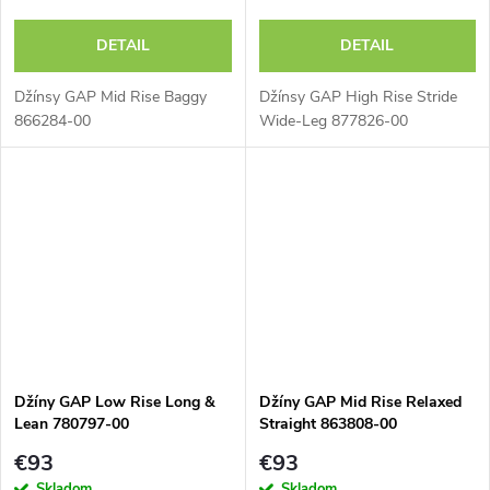
DETAIL
DETAIL
Džínsy GAP Mid Rise Baggy
Džínsy GAP High Rise Stride
866284-00
Wide-Leg 877826-00
Džíny GAP Low Rise Long &
Džíny GAP Mid Rise Relaxed
Lean 780797-00
Straight 863808-00
€93
€93
Skladom
Skladom