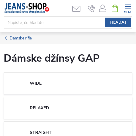
Prejsť
NÁKUPN
KOŠÍK
na
obsah
HĽADAŤ
Dámske rifle
Dámske džínsy GAP
WIDE
RELAXED
STRAIGHT