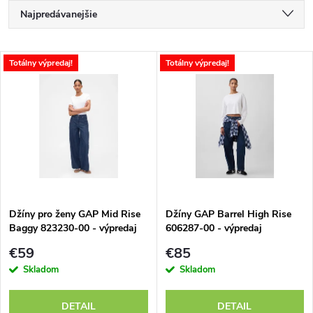
R
Najpredávanejšie
a
Najlacnejšie
V
Totálny výpredaj!
Totálny výpredaj!
Najdrahšie
d
ý
Abecedne
e
p
n
i
i
s
e
Džíny pro ženy GAP Mid Rise
Džíny GAP Barrel High Rise
Baggy 823230-00 - výpredaj
606287-00 - výpredaj
p
p
€59
€85
r
Skladom
Skladom
r
o
DETAIL
DETAIL