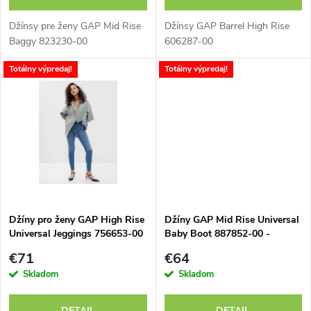
o
d
Džínsy pre ženy GAP Mid Rise
Džínsy GAP Barrel High Rise
d
Baggy 823230-00
606287-00
u
Totálny výpredaj!
Totálny výpredaj!
u
k
k
t
t
o
o
v
v
Džíny pro ženy GAP High Rise
Džíny GAP Mid Rise Universal
Universal Jeggings 756653-00
Baby Boot 887852-00 -
- výpredaj
výpredaj
€71
€64
Skladom
Skladom
DETAIL
DETAIL