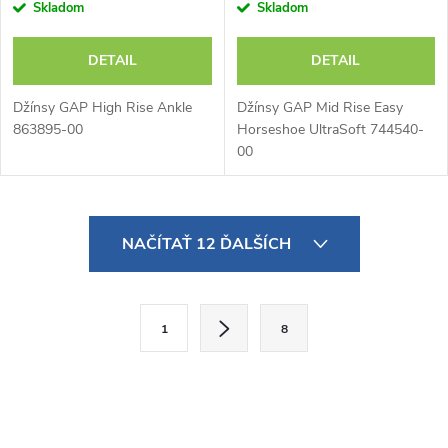
Skladom
Skladom
DETAIL
DETAIL
Džínsy GAP High Rise Ankle
Džínsy GAP Mid Rise Easy
863895-00
Horseshoe UltraSoft 744540-
00
O
NAČÍTAŤ 12 ĎALŠÍCH
v
l
S
1
8
t
á
r
d
á
a
n