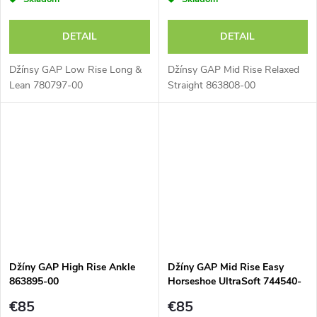
DETAIL
DETAIL
Džínsy GAP Low Rise Long &
Džínsy GAP Mid Rise Relaxed
Lean 780797-00
Straight 863808-00
Džíny GAP High Rise Ankle
Džíny GAP Mid Rise Easy
863895-00
Horseshoe UltraSoft 744540-
00
€85
€85