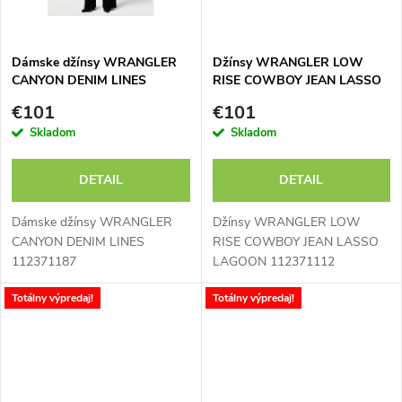
o
v
v
Dámske džínsy WRANGLER
Džínsy WRANGLER LOW
CANYON DENIM LINES
RISE COWBOY JEAN LASSO
112371187 - výpredaj
LAGOON 112371112 -
€101
€101
výpredaj
Skladom
Skladom
DETAIL
DETAIL
Dámske džínsy WRANGLER
Džínsy WRANGLER LOW
CANYON DENIM LINES
RISE COWBOY JEAN LASSO
112371187
LAGOON 112371112
Totálny výpredaj!
Totálny výpredaj!