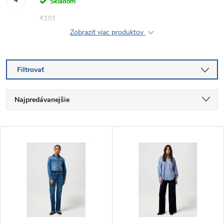
Skladom
€101
Zobraziť viac produktov
Filtrovať
R
Najpredávanejšie
a
Najlacnejšie
V
Najdrahšie
d
ý
Abecedne
e
p
n
i