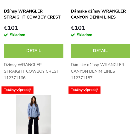
i
s
e
Džínsy WRANGLER
Dámske džínsy WRANGLER
STRAIGHT COWBOY CREST
CANYON DENIM LINES
p
112371166
112371187
p
€101
€101
r
Skladom
Skladom
r
o
DETAIL
DETAIL
o
d
Džínsy WRANGLER
Dámske džínsy WRANGLER
d
STRAIGHT COWBOY CREST
CANYON DENIM LINES
112371166
112371187
u
u
Totálny výpredaj!
Totálny výpredaj!
k
k
t
t
o