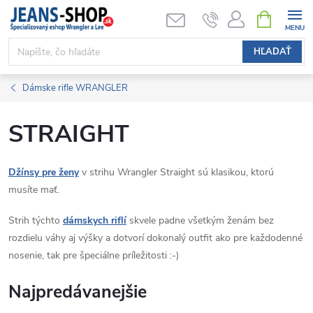
Prejsť
NÁKUPN
KOŠÍK
na
obsah
HĽADAŤ
Dámske rifle WRANGLER
STRAIGHT
Džínsy pre ženy
v strihu Wrangler Straight sú klasikou, ktorú
musíte mať.
Strih týchto
dámskych riflí
skvele padne všetkým ženám bez
rozdielu váhy aj výšky a dotvorí dokonalý outfit ako pre každodenné
nosenie, tak pre špeciálne príležitosti :-)
Najpredávanejšie