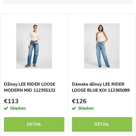
a
Najlacnejšie
V
Najdrahšie
d
ý
Abecedne
e
p
n
i
i
s
e
Džínsy LEE RIDER LOOSE
Dámske džínsy LEE RIDER
MODERN MID 112355132
LOOSE BLUE KOI 112365089
p
p
€113
€126
r
Skladom
Skladom
r
o
DETAIL
DETAIL
o