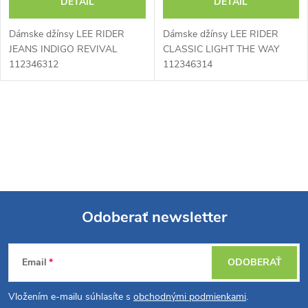
DETAIL
DETAIL
Dámske džínsy LEE RIDER
Dámske džínsy LEE RIDER
JEANS INDIGO REVIVAL
CLASSIC LIGHT THE WAY
112346312
112346314
O
v
l
á
Odoberať newsletter
d
Z
a
Email
ODOBERAŤ
á
c
Vložením e-mailu súhlasíte s
obchodnými podmienkami
.