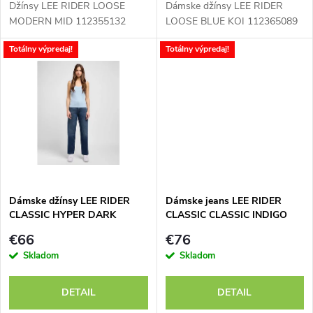
d
Džínsy LEE RIDER LOOSE
Dámske džínsy LEE RIDER
d
MODERN MID 112355132
LOOSE BLUE KOI 112365089
u
Totálny výpredaj!
Totálny výpredaj!
u
k
k
t
t
o
o
v
v
Dámske džínsy LEE RIDER
Dámske jeans LEE RIDER
CLASSIC HYPER DARK
CLASSIC CLASSIC INDIGO
112354414
112341354
€66
€76
Skladom
Skladom
DETAIL
DETAIL