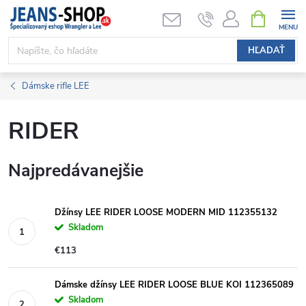
Prejsť
NÁKUPN
KOŠÍK
na
obsah
HĽADAŤ
Dámske rifle LEE
RIDER
Najpredávanejšie
Džínsy LEE RIDER LOOSE MODERN MID 112355132
Skladom
€113
Dámske džínsy LEE RIDER LOOSE BLUE KOI 112365089
Skladom