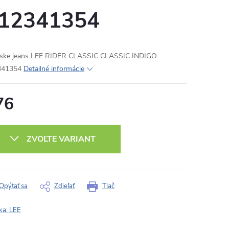
12341354
ke jeans LEE RIDER CLASSIC CLASSIC INDIGO
341354
Detailné informácie
76
otková
:
ZVOĽTE VARIANT
Opýtať sa
Zdieľať
Tlač
ka:
LEE