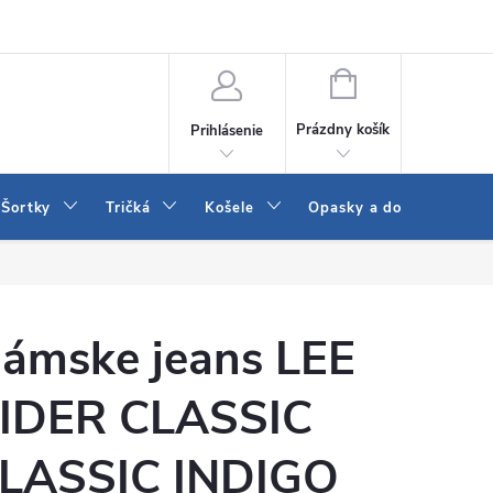
 a LEE
Naša predajňa
Blog
Kontakt
Vrátenie a výmena to
NÁKUPNÝ
KOŠÍK
Prázdny košík
Prihlásenie
Šortky
Tričká
Košele
Opasky a doplnky
ámske jeans LEE
IDER CLASSIC
LASSIC INDIGO