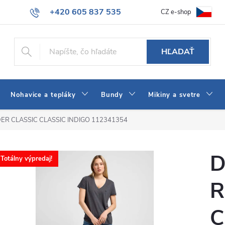
+420 605 837 535
CZ e-shop
atba
Všeobecné obchodné podmienky
Ako vybrať džínsy Wrangler
info@jeans-shop.sk
HĽADAŤ
Nohavice a tepláky
Bundy
Mikiny a svetre
IDER CLASSIC CLASSIC INDIGO 112341354
D
Totálny výpredaj!
R
C