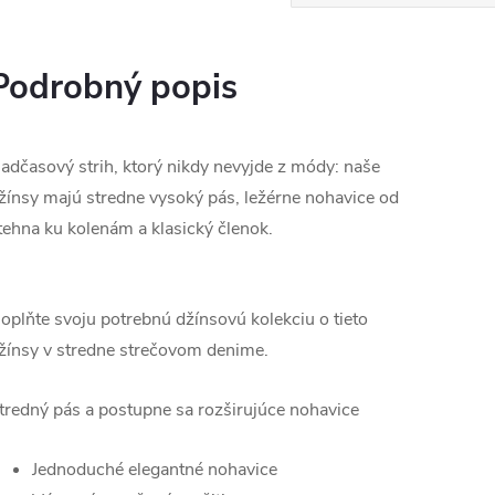
Podrobný popis
adčasový strih, ktorý nikdy nevyjde z módy: naše
žínsy majú stredne vysoký pás, ležérne nohavice od
tehna ku kolenám a klasický členok.
oplňte svoju potrebnú džínsovú kolekciu o tieto
žínsy v stredne strečovom denime.
tredný pás a postupne sa rozširujúce nohavice
Jednoduché elegantné nohavice