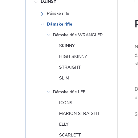
DŽÍNSY
Pánske rifle
Dámske rifle
Dámske rifle WRANGLER
SKINNY
N
d
HIGH SKINNY
s
STRAIGHT
SLIM
D
Dámske rifle LEE
d
ICONS
MARION STRAIGHT
S
ELLY
SCARLETT