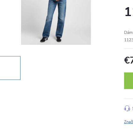
1
Dáms
112
€
Jedn
cena
Znač