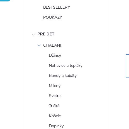
n
BESTSELLERY
ý
POUKAZY
p
PRE DETI
a
CHALANI
Džínsy
n
Nohavice a tepláky
e
Bundy a kabáty
Mikiny
l
Svetre
Tričká
Košele
Doplnky