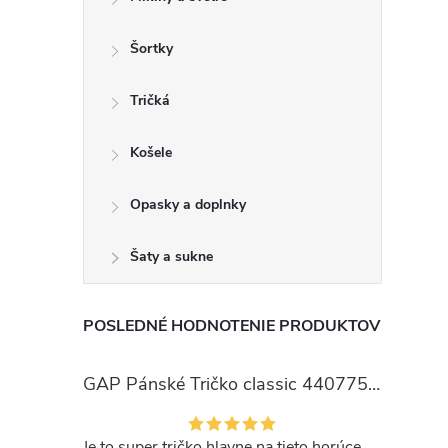
Šortky
Tričká
Košele
Opasky a doplnky
Šaty a sukne
POSLEDNÉ HODNOTENIE PRODUKTOV
GAP Pánské Tričko classic 440775-00
Je to super tričko hlavne na tieto horúce