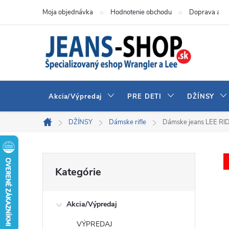
Prejsť
Moja objednávka
Hodnotenie obchodu
Doprava a pl
na
obsah
Akcia/Výpredaj
PRE DETI
DŽÍNSY
DŽÍNSY
Dámske rifle
Dámske jeans LEE R
Domov
B
Preskočiť
Kategórie
kategórie
o
Akcia/Výpredaj
č
VÝPREDAJ