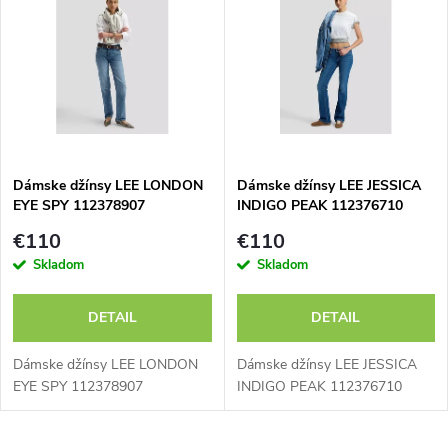
d
ý
Abecedne
e
p
n
i
i
s
e
Dámske džínsy LEE LONDON
Dámske džínsy LEE JESSICA
EYE SPY 112378907
INDIGO PEAK 112376710
p
p
€110
€110
r
Skladom
Skladom
r
o
DETAIL
DETAIL
o
d
Dámske džínsy LEE LONDON
Dámske džínsy LEE JESSICA
d
EYE SPY 112378907
INDIGO PEAK 112376710
u