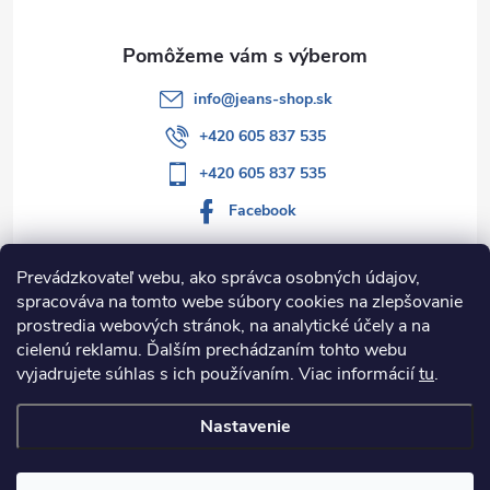
i
v
e
k
y
info
@
jeans-shop.sk
v
+420 605 837 535
+420 605 837 535
ý
Facebook
p
i
Prevádzkovateľ webu, ako správca osobných údajov,
spracováva na tomto webe súbory cookies na zlepšovanie
Informácie pre vás
s
prostredia webových stránok, na analytické účely a na
cielenú reklamu. Ďalším prechádzaním tohto webu
u
Kategórie
vyjadrujete súhlas s ich používaním. Viac informácií
tu
.
Nastavenie
Copyright 2026
Jeans-shop.sk
. Všetky práva vyhradené.
Upraviť
nastavenie cookies