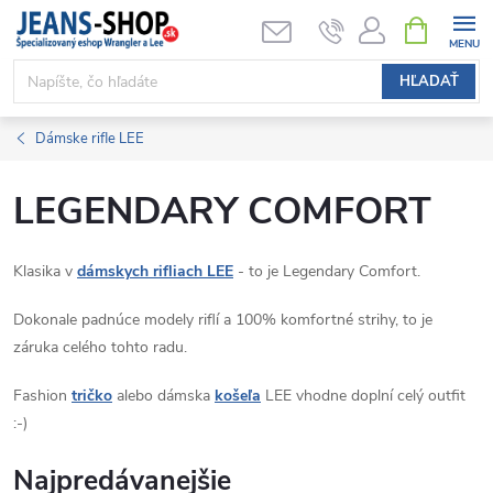
Prejsť
NÁKUPN
KOŠÍK
na
obsah
HĽADAŤ
Dámske rifle LEE
LEGENDARY COMFORT
Klasika v
dámskych rifliach LEE
- to je Legendary Comfort.
Dokonale padnúce modely riflí a 100% komfortné strihy, to je
záruka celého tohto radu.
Fashion
tričko
alebo dámska
košeľa
LEE vhodne doplní celý outfit
:-)
Najpredávanejšie