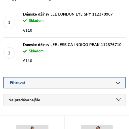
Dámske džínsy LEE LONDON EYE SPY 112378907
Skladom
€110
Dámske džínsy LEE JESSICA INDIGO PEAK 112376710
Skladom
€110
Filtrovať
R
Najpredávanejšie
a
Najlacnejšie
V
Najdrahšie