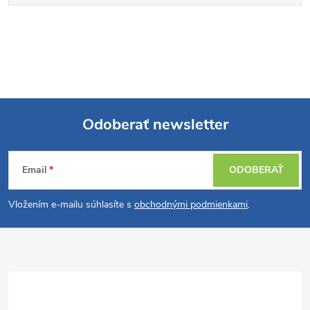
Odoberať newsletter
Z
Email
ODOBERAŤ
á
Vložením e-mailu súhlasíte s
obchodnými podmienkami
.
p
ä
t