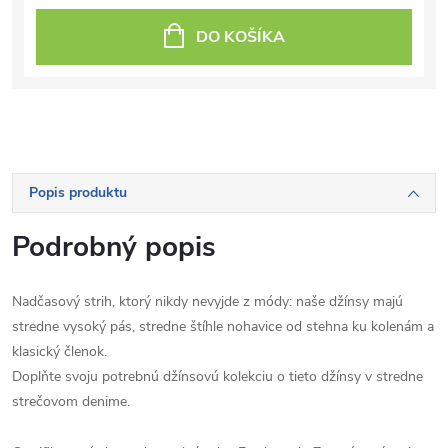
DO KOŠÍKA
Popis produktu
Podrobný popis
Nadčasový strih, ktorý nikdy nevyjde z módy: naše džínsy majú
stredne vysoký pás, stredne štíhle nohavice od stehna ku kolenám a
klasický členok.
Doplňte svoju potrebnú džínsovú kolekciu o tieto džínsy v stredne
strečovom denime.