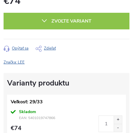
€74
Jednotková
cena:
ZVOĽTE VARIANT
Opýtať sa
Zdieľať
Značka:
LEE
Veľkosť: 29/33
Skladom
EAN:
5401019747866
€74