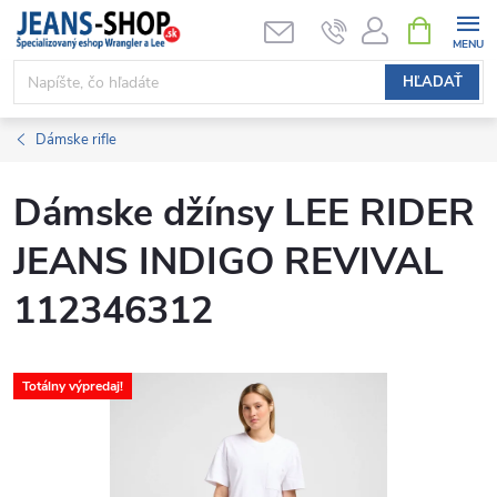
Prejsť
NÁKUPN
KOŠÍK
na
obsah
HĽADAŤ
Dámske rifle
Dámske džínsy LEE RIDER
JEANS INDIGO REVIVAL
112346312
Totálny výpredaj!