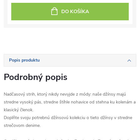
DO KOŠÍKA
Popis produktu
Podrobný popis
Nadčasový strih, ktorý nikdy nevyjde z módy: naše džínsy majú
stredne vysoký pás, stredne štíhle nohavice od stehna ku kolenám a
klasický členok.
Doplňte svoju potrebnú džínsovú kolekciu o tieto džínsy v stredne
strečovom denime.