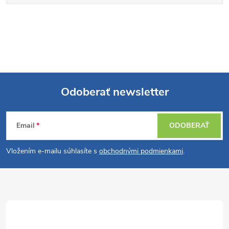
Odoberať newsletter
Z
Email
ODOBERAŤ
á
Vložením e-mailu súhlasíte s
obchodnými podmienkami
.
p
ä
t