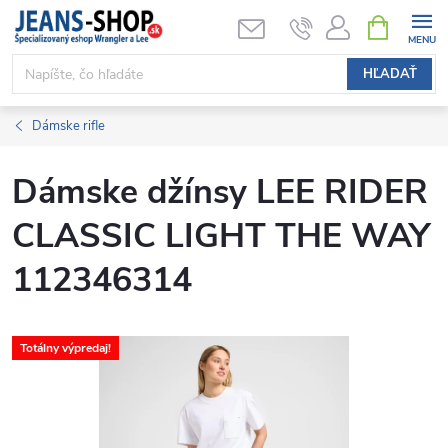
Prejsť
NÁKUPN
KOŠÍK
na
obsah
HĽADAŤ
Dámske rifle
Dámske džínsy LEE RIDER
CLASSIC LIGHT THE WAY
112346314
Totálny výpredaj!