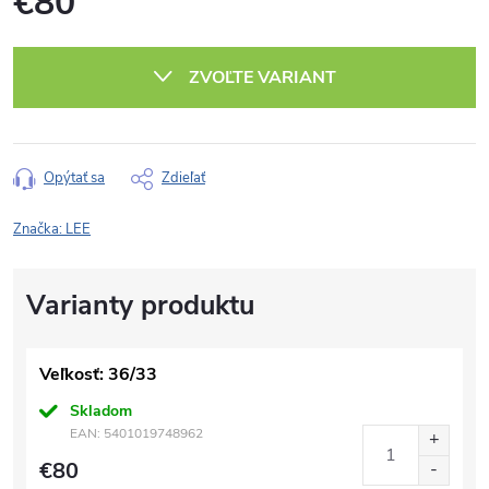
€80
Jednotková
cena:
ZVOĽTE VARIANT
Opýtať sa
Zdieľať
Značka:
LEE
Veľkosť: 36/33
Skladom
EAN:
5401019748962
€80