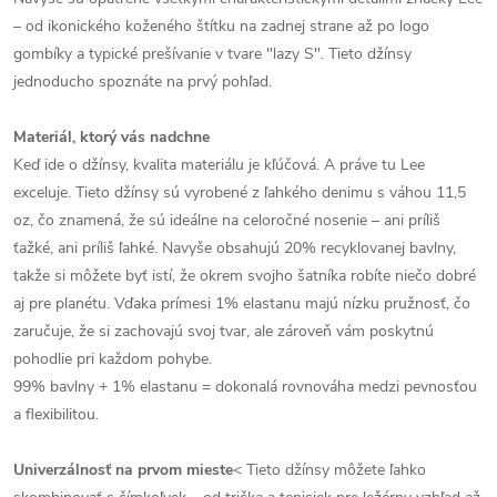
– od ikonického koženého štítku na zadnej strane až po logo
gombíky a typické prešívanie v tvare "lazy S". Tieto džínsy
jednoducho spoznáte na prvý pohľad.
Materiál, ktorý vás nadchne
Keď ide o džínsy, kvalita materiálu je kľúčová. A práve tu Lee
exceluje. Tieto džínsy sú vyrobené z ľahkého denimu s váhou 11,5
oz, čo znamená, že sú ideálne na celoročné nosenie – ani príliš
ťažké, ani príliš ľahké. Navyše obsahujú 20% recyklovanej bavlny,
takže si môžete byť istí, že okrem svojho šatníka robíte niečo dobré
aj pre planétu. Vďaka prímesi 1% elastanu majú nízku pružnosť, čo
zaručuje, že si zachovajú svoj tvar, ale zároveň vám poskytnú
pohodlie pri každom pohybe.
99% bavlny + 1% elastanu = dokonalá rovnováha medzi pevnosťou
a flexibilitou.
Univerzálnosť na prvom mieste
< Tieto džínsy môžete ľahko