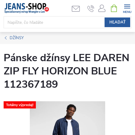
Prejsť
NÁKUPN
KOŠÍK
na
obsah
HĽADAŤ
DŽÍNSY
Pánske džínsy LEE DAREN
ZIP FLY HORIZON BLUE
112367189
Totálny výpredaj!