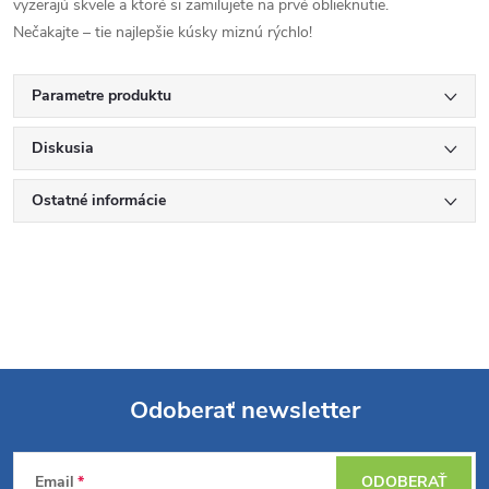
vyzerajú skvele a ktoré si zamilujete na prvé oblieknutie.
Nečakajte – tie najlepšie kúsky miznú rýchlo!
Parametre produktu
Diskusia
Ostatné informácie
Odoberať newsletter
Z
Email
ODOBERAŤ