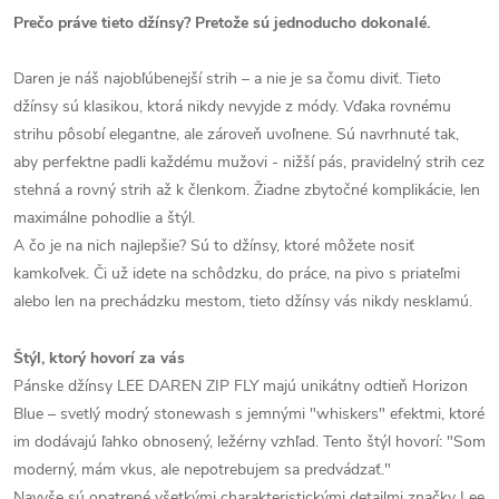
Prečo práve tieto džínsy? Pretože sú jednoducho dokonalé.
Daren je náš najobľúbenejší strih – a nie je sa čomu diviť. Tieto
džínsy sú klasikou, ktorá nikdy nevyjde z módy. Vďaka rovnému
strihu pôsobí elegantne, ale zároveň uvoľnene. Sú navrhnuté tak,
aby perfektne padli každému mužovi - nižší pás, pravidelný strih cez
stehná a rovný strih až k členkom. Žiadne zbytočné komplikácie, len
maximálne pohodlie a štýl.
A čo je na nich najlepšie? Sú to džínsy, ktoré môžete nosiť
kamkoľvek. Či už idete na schôdzku, do práce, na pivo s priateľmi
alebo len na prechádzku mestom, tieto džínsy vás nikdy nesklamú.
Štýl, ktorý hovorí za vás
Pánske džínsy LEE DAREN ZIP FLY majú unikátny odtieň Horizon
Blue – svetlý modrý stonewash s jemnými "whiskers" efektmi, ktoré
im dodávajú ľahko obnosený, ležérny vzhľad. Tento štýl hovorí: "Som
moderný, mám vkus, ale nepotrebujem sa predvádzať."
Navyše sú opatrené všetkými charakteristickými detailmi značky Lee