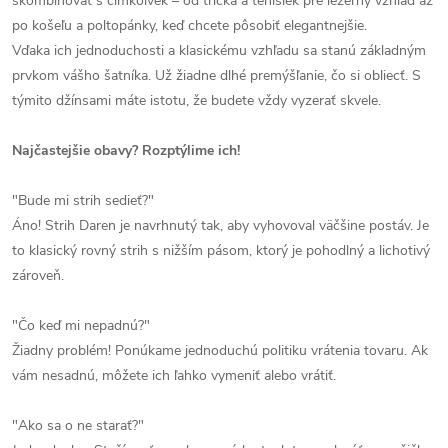
skombinovať s čímkoľvek – od trička a tenisiek pre ležérny vzhľad až
po košeľu a poltopánky, keď chcete pôsobiť elegantnejšie.
Vďaka ich jednoduchosti a klasickému vzhľadu sa stanú základným
prvkom vášho šatníka. Už žiadne dlhé premýšľanie, čo si obliecť. S
týmito džínsami máte istotu, že budete vždy vyzerať skvele.
Najčastejšie obavy? Rozptýlime ich!
"Bude mi strih sedieť?"
Áno! Strih Daren je navrhnutý tak, aby vyhovoval väčšine postáv. Je
to klasický rovný strih s nižším pásom, ktorý je pohodlný a lichotivý
zároveň.
"Čo keď mi nepadnú?"
Žiadny problém! Ponúkame jednoduchú politiku vrátenia tovaru. Ak
vám nesadnú, môžete ich ľahko vymeniť alebo vrátiť.
"Ako sa o ne starať?"