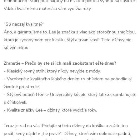
Jednoducho. Stačí prať naruby na nízku teplotu a vyhnúť sa sušičke.
Vďaka kvalitnému materiálu vám vydržia roky.
"Sú naozaj kvalitné?"
Áno, a garantujeme to. Lee je značka s viac ako storočnou tradíciou,
ktorá je synonymom pre kvalitu, štýl a trvanlivosť. Tieto džínsy nie
sú výnimkou.
Zhrnutie – Prečo by ste si ich mali zaobstarať ešte dnes?
- Klasický rovný strih, ktorý nikdy nevyjde z módy.
- Vyrobené z kvalitného ľahkého denimu s ohľadom na pohodlie aj
životné prostredie.
- Štýlový odtieň Hori-> Univerzálny kúsok, ktorý ľahko skombinujete
s čímkoľvek.
- Kvalita značky Lee – džínsy, ktoré vydržia roky.
Teraz je rad na vás. Pridajte si tieto džínsy do košíka a zažite ten
pocit, kedy nájdete „tie pravé“. Džínsy, ktoré vám dokonale padnú,