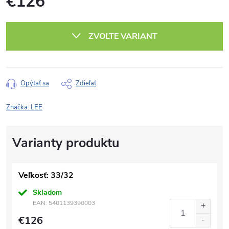
€126
Jednotková
cena:
ZVOĽTE VARIANT
Opýtať sa
Zdieľať
Značka:
LEE
Veľkosť: 33/32
Skladom
EAN:
5401139390003
€126