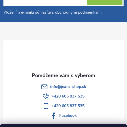
á
Vložením e-mailu súhlasíte s
obchodnými podmienkami
.
p
ä
t
i
e
info
@
jeans-shop.sk
+420 605 837 535
+420 605 837 535
Facebook