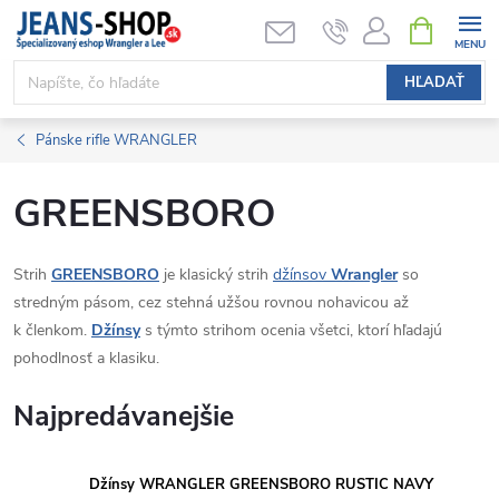
Prejsť
NÁKUPN
KOŠÍK
na
obsah
HĽADAŤ
Pánske rifle WRANGLER
GREENSBORO
Strih
GREENSBORO
je klasický strih
džínsov
Wrangler
so
stredným pásom, cez stehná užšou rovnou nohavicou až
k členkom.
Džínsy
s týmto strihom ocenia všetci, ktorí hľadajú
pohodlnosť a klasiku.
Najpredávanejšie
Džínsy WRANGLER GREENSBORO RUSTIC NAVY