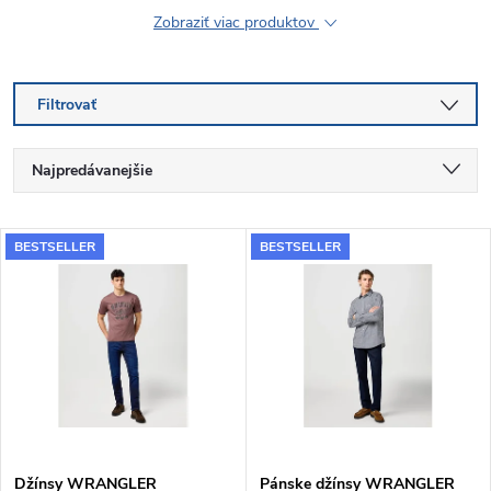
Zobraziť viac produktov
Filtrovať
R
Najpredávanejšie
a
Najlacnejšie
V
BESTSELLER
BESTSELLER
Najdrahšie
d
ý
Abecedne
e
p
n
i
i
s
Džínsy WRANGLER
Pánske džínsy WRANGLER