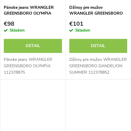
v
Pánske jeans WRANGLER
Džínsy pre mužov
GREENSBORO OLYMPIA
WRANGLER GREENSBORO
112378875
DANDELION SUMMER
€98
€101
112378852
Skladom
Skladom
DETAIL
DETAIL
Pánske jeans WRANGLER
Džínsy pre mužov WRANGLER
GREENSBORO OLYMPIA
GREENSBORO DANDELION
112378875
SUMMER 112378852