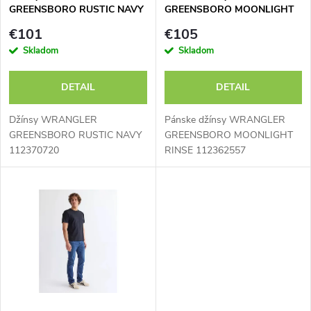
e
GREENSBORO RUSTIC NAVY
GREENSBORO MOONLIGHT
p
112370720
RINSE 112362557
p
€101
€105
r
Skladom
Skladom
r
o
DETAIL
DETAIL
o
d
Džínsy WRANGLER
Pánske džínsy WRANGLER
d
GREENSBORO RUSTIC NAVY
GREENSBORO MOONLIGHT
112370720
RINSE 112362557
u
u
k
k
t
t
o
o
v