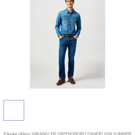
Pánske džínsy WRANGLER GREENSBORO DANDELION SUMMER