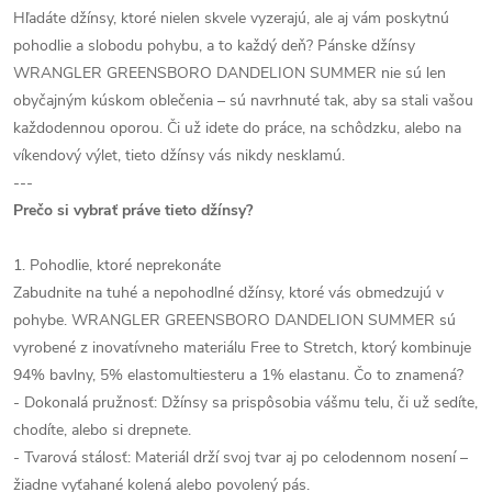
Hľadáte džínsy, ktoré nielen skvele vyzerajú, ale aj vám poskytnú
pohodlie a slobodu pohybu, a to každý deň? Pánske džínsy
WRANGLER GREENSBORO DANDELION SUMMER nie sú len
obyčajným kúskom oblečenia – sú navrhnuté tak, aby sa stali vašou
každodennou oporou. Či už idete do práce, na schôdzku, alebo na
víkendový výlet, tieto džínsy vás nikdy nesklamú.
---
Prečo si vybrať práve tieto džínsy?
1. Pohodlie, ktoré neprekonáte
Zabudnite na tuhé a nepohodlné džínsy, ktoré vás obmedzujú v
pohybe. WRANGLER GREENSBORO DANDELION SUMMER sú
vyrobené z inovatívneho materiálu Free to Stretch, ktorý kombinuje
94% bavlny, 5% elastomultiesteru a 1% elastanu. Čo to znamená?
- Dokonalá pružnosť: Džínsy sa prispôsobia vášmu telu, či už sedíte,
chodíte, alebo si drepnete.
- Tvarová stálosť: Materiál drží svoj tvar aj po celodennom nosení –
žiadne vyťahané kolená alebo povolený pás.