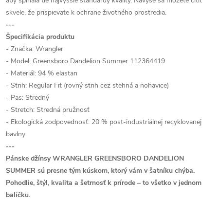
aby spĺňala tie najvyššie štandardy kvality. Navyše sa môžete cítiť
skvele, že prispievate k ochrane životného prostredia.
---
Špecifikácia produktu
- Značka: Wrangler
- Model: Greensboro Dandelion Summer 112364419
- Materiál: 94 % elastan
- Strih: Regular Fit (rovný strih cez stehná a nohavice)
- Pas: Stredný
- Stretch: Stredná pružnosť
- Ekologická zodpovednosť: 20 % post-industriálnej recyklovanej
bavlny
---
Pánske džínsy WRANGLER GREENSBORO DANDELION
SUMMER sú presne tým kúskom, ktorý vám v šatníku chýba.
Pohodlie, štýl, kvalita a šetrnosť k prírode – to všetko v jednom
balíčku.