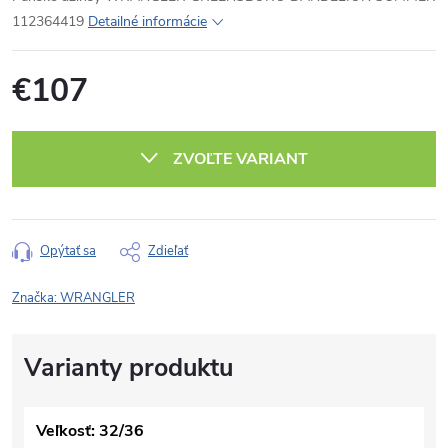
112364419
Detailné informácie
€107
Jednotková
cena:
ZVOĽTE VARIANT
Opýtať sa
Zdieľať
Značka:
WRANGLER
Veľkosť: 32/36