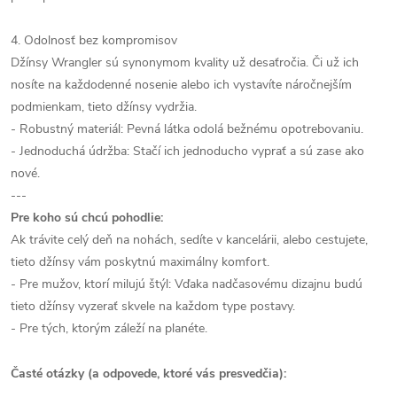
4. Odolnosť bez kompromisov
Džínsy Wrangler sú synonymom kvality už desaťročia. Či už ich
nosíte na každodenné nosenie alebo ich vystavíte náročnejším
podmienkam, tieto džínsy vydržia.
- Robustný materiál: Pevná látka odolá bežnému opotrebovaniu.
- Jednoduchá údržba: Stačí ich jednoducho vyprať a sú zase ako
nové.
---
Pre koho sú chcú pohodlie:
Ak trávite celý deň na nohách, sedíte v kancelárii, alebo cestujete,
tieto džínsy vám poskytnú maximálny komfort.
- Pre mužov, ktorí milujú štýl: Vďaka nadčasovému dizajnu budú
tieto džínsy vyzerať skvele na každom type postavy.
- Pre tých, ktorým záleží na planéte.
Časté otázky (a odpovede, ktoré vás presvedčia):