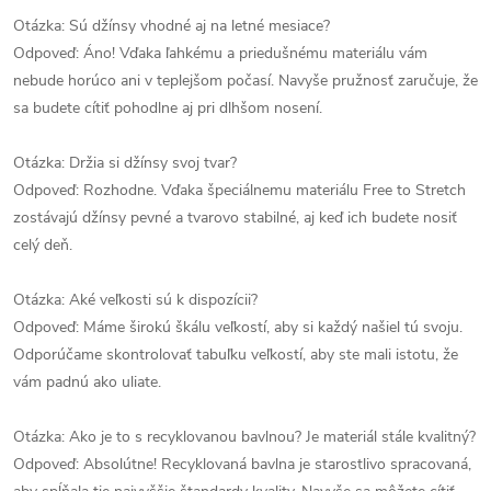
Otázka: Sú džínsy vhodné aj na letné mesiace?
Odpoveď: Áno! Vďaka ľahkému a priedušnému materiálu vám
nebude horúco ani v teplejšom počasí. Navyše pružnosť zaručuje, že
sa budete cítiť pohodlne aj pri dlhšom nosení.
Otázka: Držia si džínsy svoj tvar?
Odpoveď: Rozhodne. Vďaka špeciálnemu materiálu Free to Stretch
zostávajú džínsy pevné a tvarovo stabilné, aj keď ich budete nosiť
celý deň.
Otázka: Aké veľkosti sú k dispozícii?
Odpoveď: Máme širokú škálu veľkostí, aby si každý našiel tú svoju.
Odporúčame skontrolovať tabuľku veľkostí, aby ste mali istotu, že
vám padnú ako uliate.
Otázka: Ako je to s recyklovanou bavlnou? Je materiál stále kvalitný?
Odpoveď: Absolútne! Recyklovaná bavlna je starostlivo spracovaná,