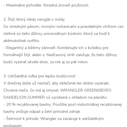
- Maximálne pohodlie: Stredná úroveň pružnosti.
2. Štýl, ktorý nikdy nevyjde z módy
So stredným pásom, rovnými nohavicami a pravidelným strihom cez
stehná sú tieto džínsy univerzálnym kúskom, ktorý sa hodí k
akémukoľvek outfitu.
- Elegantný a ležérny zároveň: Kombinujte ich s košeľou pre
formálnejší štýl, alebo s: Nadčasový strih zaisťuje, že tieto džínsy
budú vyzerať skvele dnes, za rok aj za päť rokov.
3. Udržateľná voľba pre lepšiu budúcnosť
V dnešnej dobe už nestačí, aby oblečenie len dobre vyzeralo.
Chceme niečo, čo má aj zmysel. WRANGLER GREENSBORO
DANDELION SUMMER sú vyrobené s ohľadom na planétu:
- 20 % recyklovanej bavlny: Použitie post-industriálnej recyklovanej
bavlny znižuje odpad a šetrí prírodné zdroje.
- Šetrnosť k prírode: Wrangler sa zaväzuje k udržateľným
postupom.