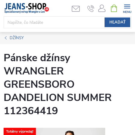
Prejsť
NÁKUPN
KOŠÍK
na
obsah
HĽADAŤ
DŽÍNSY
Pánske džínsy
WRANGLER
GREENSBORO
DANDELION SUMMER
112364419
Totálny výpredaj!