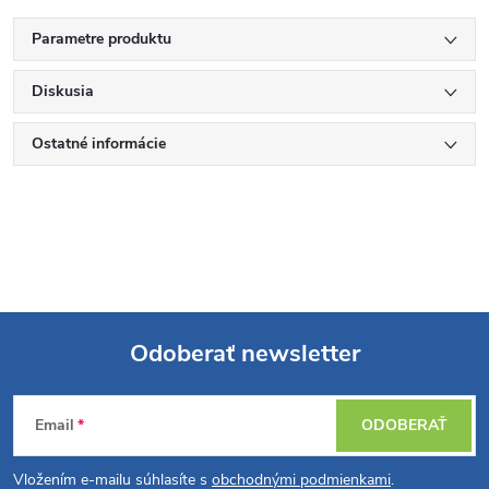
Parametre produktu
Diskusia
Ostatné informácie
Odoberať newsletter
Z
Email
ODOBERAŤ
á
Vložením e-mailu súhlasíte s
obchodnými podmienkami
.