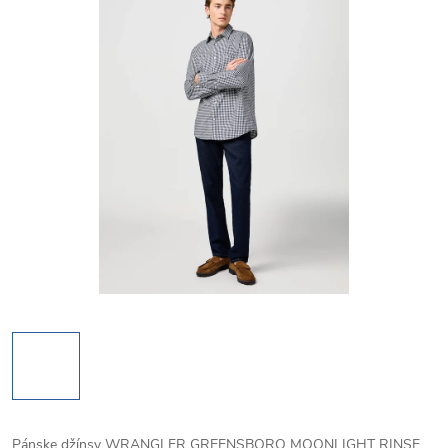
Pánske džínsy WRANGLER GREENSBORO MOONLIGHT RINSE