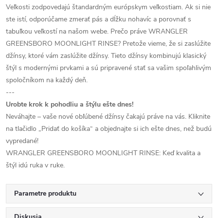
Veľkosti zodpovedajú štandardným európskym veľkostiam. Ak si nie
ste istí, odporúčame zmerať pás a dĺžku nohavíc a porovnať s
tabuľkou veľkostí na našom webe. Prečo práve WRANGLER
GREENSBORO MOONLIGHT RINSE? Pretože vieme, že si zaslúžite
džínsy, ktoré vám zaslúžite džínsy. Tieto džínsy kombinujú klasický
štýl s modernými prvkami a sú pripravené stať sa vašim spoľahlivým
spoločníkom na každý deň.
---
Urobte krok k pohodliu a štýlu ešte dnes!
Neváhajte – vaše nové obľúbené džínsy čakajú práve na vás. Kliknite
na tlačidlo „Pridať do košíka“ a objednajte si ich ešte dnes, než budú
vypredané!
WRANGLER GREENSBORO MOONLIGHT RINSE: Keď kvalita a
štýl idú ruka v ruke.
Parametre produktu
Diskusia