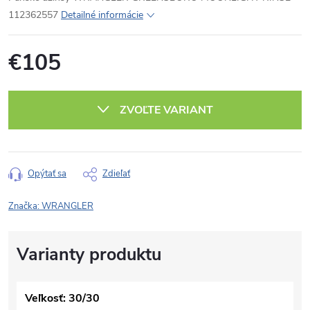
112362557
Detailné informácie
€105
Jednotková
cena:
ZVOĽTE VARIANT
Opýtať sa
Zdieľať
Značka:
WRANGLER
Veľkosť: 30/30