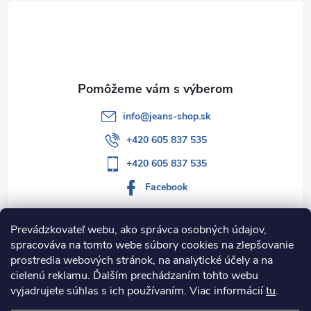
t
i
e
info
@
jeans-shop.sk
+420 605 837 535
+420 605 837 535
Facebook
Prevádzkovateľ webu, ako správca osobných údajov,
spracováva na tomto webe súbory cookies na zlepšovanie
Informácie pre vás
prostredia webových stránok, na analytické účely a na
cielenú reklamu. Ďalším prechádzaním tohto webu
Kategórie
vyjadrujete súhlas s ich používaním. Viac informácií
tu
.