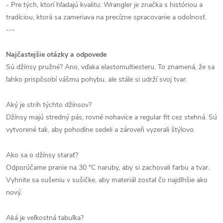
- Pre tých, ktorí hľadajú kvalitu: Wrangler je značka s históriou a
tradíciou, ktorá sa zameriava na precízne spracovanie a odolnosť.
---
Najčastejšie otázky a odpovede
Sú džínsy pružné? Ano, vďaka elastomultiesteru. To znamená, že sa
ľahko prispôsobí vášmu pohybu, ale stále si udrží svoj tvar.
Aký je strih týchto džínsov?
Džínsy majú stredný pás, rovné nohavice a regular fit cez stehná. Sú
vytvorené tak, aby pohodlne sedeli a zároveň vyzerali štýlovo.
Ako sa o džínsy starať?
Odporúčame pranie na 30 °C naruby, aby si zachovali farbu a tvar.
Vyhnite sa sušeniu v sušičke, aby materiál zostal čo najdlhšie ako
nový.
Aká je veľkostná tabuľka?