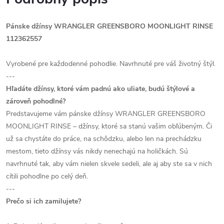
Pánske džínsy WRANGLER GREENSBORO MOONLIGHT RINSE
112362557
Vyrobené pre každodenné pohodlie. Navrhnuté pre váš životný štýl.
---
Hľadáte džínsy, ktoré vám padnú ako uliate, budú štýlové a
zároveň pohodlné?
Predstavujeme vám pánske džínsy WRANGLER GREENSBORO
MOONLIGHT RINSE – džínsy, ktoré sa stanú vašim obľúbeným. Či
už sa chystáte do práce, na schôdzku, alebo len na prechádzku
mestom, tieto džínsy vás nikdy nenechajú na holičkách. Sú
navrhnuté tak, aby vám nielen skvele sedeli, ale aj aby ste sa v nich
cítili pohodlne po celý deň.
---
Prečo si ich zamilujete?