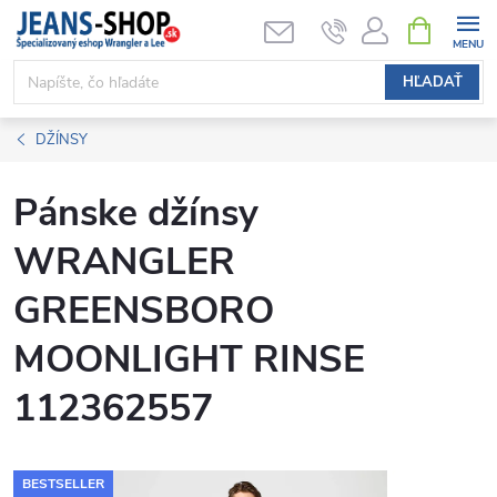
Prejsť
NÁKUPN
KOŠÍK
na
obsah
HĽADAŤ
DŽÍNSY
Pánske džínsy
WRANGLER
GREENSBORO
MOONLIGHT RINSE
112362557
BESTSELLER