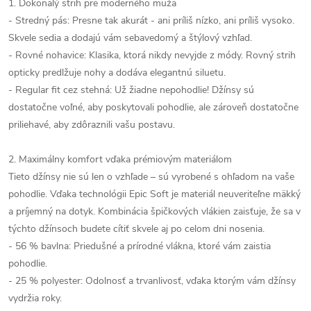
1. Dokonalý strih pre moderného muža
- Stredný pás: Presne tak akurát - ani príliš nízko, ani príliš vysoko.
Skvele sedia a dodajú vám sebavedomý a štýlový vzhľad.
- Rovné nohavice: Klasika, ktorá nikdy nevyjde z módy. Rovný strih
opticky predlžuje nohy a dodáva elegantnú siluetu.
- Regular fit cez stehná: Už žiadne nepohodlie! Džínsy sú
dostatočne voľné, aby poskytovali pohodlie, ale zároveň dostatočne
priliehavé, aby zdôraznili vašu postavu.
2. Maximálny komfort vďaka prémiovým materiálom
Tieto džínsy nie sú len o vzhľade – sú vyrobené s ohľadom na vaše
pohodlie. Vďaka technológii Epic Soft je materiál neuveriteľne mäkký
a príjemný na dotyk. Kombinácia špičkových vlákien zaisťuje, že sa v
týchto džínsoch budete cítiť skvele aj po celom dni nosenia.
- 56 % bavlna: Priedušné a prírodné vlákna, ktoré vám zaistia
pohodlie.
- 25 % polyester: Odolnosť a trvanlivosť, vďaka ktorým vám džínsy
vydržia roky.