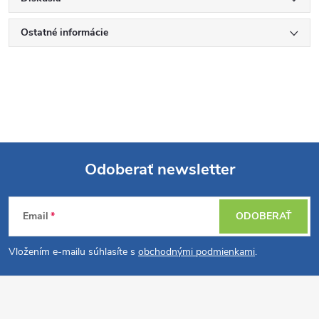
Ostatné informácie
Odoberať newsletter
Z
Email
ODOBERAŤ
á
Vložením e-mailu súhlasíte s
obchodnými podmienkami
.
p
ä