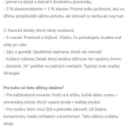
- jemné na dotyk a šetrné k životnému prostrediu.
- 5 % elastomultiester + 1 % elastan: Presne toľko pružnosti, aby sa
džínsy prispôsobili vášmu pohybu, ale zároveň si zachovali svoj tvar.
3. Klasické detaily, ktoré nikdy nesklamú
- 5 vreciek: Praktické a štýlové. Všetko, čo potrebujete, budete mať
vždy po ruke.
- Zips a gombík: Spoľahlivé zapínanie, ktoré vás nezradí.
- Kožený nášivka: Detail, ktorý dodáva džínsom ten správny šmrnc.
- Ikonické „W“ prešitie na zadných vreckách: Typický znak značky
Wrangler
Pre koho sú tieto džínsy ideálne?
- Pre každodenné nosenie: Hodí sa k tričku, košeli alebo svetru –
univerzálny kúsok, ktorý vyzerá skvele v každej situácii.
- Pre mužov, ktorí chcú štýl a pohodlie zároveň: Už žiadne
kompromisy medzi vzhľadom a komfortom. Tieto džínsy zvládnu
oboje.