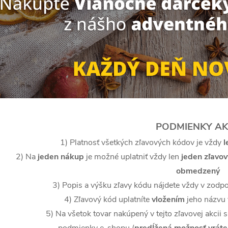
PODMIENKY AKC
1) Platnosť všetkých zľavových kódov je vždy
l
2) Na
jeden nákup
je možné uplatniť vždy len
jeden zľavov
obmedzený
3) Popis a výšku zľavy kódu nájdete vždy v zod
4) Zľavový kód uplatníte
vložením
jeho názvu
5) Na všetok tovar nakúpený v tejto zľavovej akcii
podmienky e-shopu (
predĺžená možnosť vráte