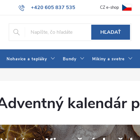
+420 605 837 535
CZ e-shop
atba
Všeobecné obchodné podmienky
Ako vybrať džínsy Wrangler
info@jeans-shop.sk
HĽADAŤ
Nohavice a tepláky
Bundy
Mikiny a svetre
Adventný kalendár pl