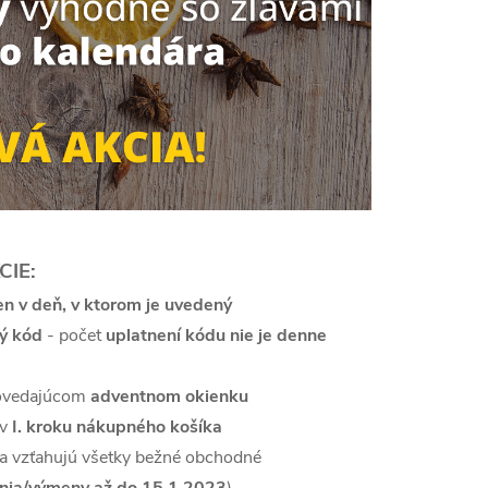
IE:
en v deň, v ktorom je uvedený
ý kód
- počet
uplatnení kódu nie je denne
povedajúcom
adventnom okienku
 v
I. kroku nákupného košíka
 sa vzťahujú všetky bežné obchodné
nia/výmeny až do 15.1.2023
)