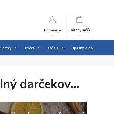
 a LEE
Naša predajňa
Blog
Kontakt
Vrátenie a výmena to
NÁKUPNÝ
KOŠÍK
Prázdny košík
Prihlásenie
Šortky
Tričká
Košele
Opasky a doplnky
ný darčekov...