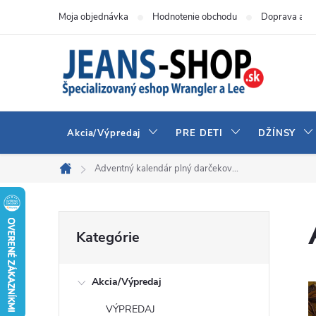
Prejsť
Moja objednávka
Hodnotenie obchodu
Doprava a pl
na
obsah
Akcia/Výpredaj
PRE DETI
DŽÍNSY
Adventný kalendár plný darčekov...
Domov
B
Preskočiť
Kategórie
kategórie
o
Akcia/Výpredaj
č
VÝPREDAJ