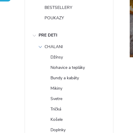
n
BESTSELLERY
ý
POUKAZY
p
PRE DETI
a
CHALANI
Džínsy
n
Nohavice a tepláky
e
Bundy a kabáty
Mikiny
l
Svetre
Tričká
Košele
Doplnky