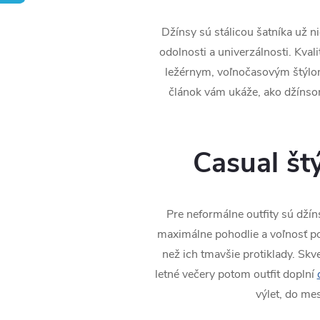
Džínsy sú stálicou šatníka už n
odolnosti a univerzálnosti. Kvali
ležérnym, voľnočasovým štýlom,
článok vám ukáže, ako džínso
Casual št
Pre neformálne outfity sú džín
maximálne pohodlie a voľnosť po
než ich tmavšie protiklady. Skve
letné večery potom outfit doplní
výlet, do me