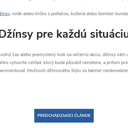
žínsy
, rolák alebo tričko s potlačou, kožená alebo bomber bunda
Džínsy pre každú situáci
a voľný čas alebo premyslený look na večernú akciu, džínsy vám u
ahko vytvoríte vzhľad, ktorý bude pôsobiť nenútene, a pritom p
xperimentovať. Možnosti džínsového štýlu sú takmer neobmedzené 
PREDCHÁDZAJÚCI ČLÁNOK