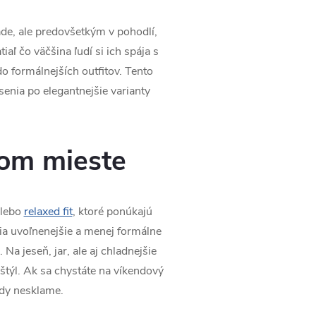
ade, ale predovšetkým v pohodlí,
iaľ čo väčšina ľudí si ich spája s
o formálnejších outfitov. Tento
nia po elegantnejšie varianty
vom mieste
lebo
relaxed fit
, ktoré ponúkajú
ia uvoľnenejšie a menej formálne
Na jeseň, jar, ale aj chladnejšie
štýl. Ak sa chystáte na víkendový
kdy nesklame.