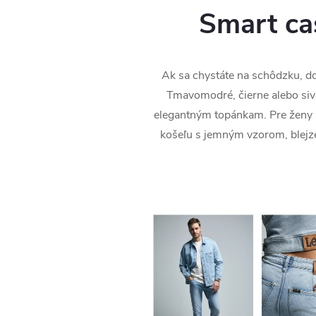
Smart ca
Ak sa chystáte na schôdzku, do 
Tmavomodré, čierne alebo si
elegantným topánkam. Pre ženy 
košeľu s jemným vzorom, blejze