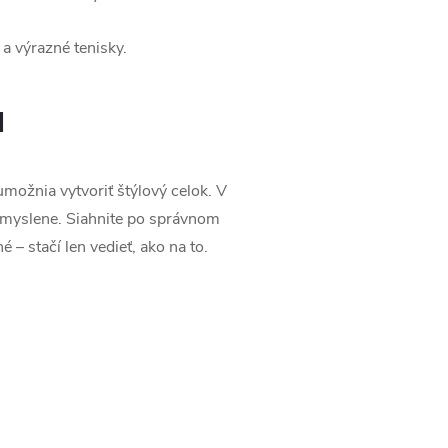
 a výrazné tenisky.
u
možnia vytvoriť štýlový celok. V
remyslene. Siahnite po správnom
– stačí len vedieť, ako na to.