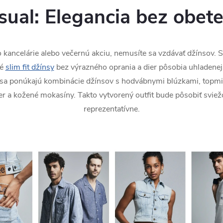
sual: Elegancia bez obete
kancelárie alebo večernú akciu, nemusíte sa vzdávať džínsov. Sta
vé
slim fit džínsy
bez výrazného oprania a dier pôsobia uhladenejš
sa ponúkajú kombinácie džínsov s hodvábnymi blúzkami, topmi a
r a kožené mokasíny. Takto vytvorený outfit bude pôsobiť svie
reprezentatívne.