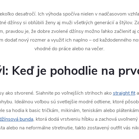
iekoľko desaťročí. Ich výhoda spočíva nielen v nadčasovom vzhľ
tné džínsy si obľúbili ženy aj muži všetkých generácií a štýlov. Zat
 pravdou je, že dobre zvolené džínsy možno ľahko začleniť aj d
m dodať nový rozmer a využiť ich naplno – od každodenného nose
vhodné do práce alebo na večer.
ýl: Keď je pohodlie na pr
sy ako stvorené. Siahnite po voľnejších strihoch ako
straight fit
a
hybu. Ideálnou voľbou sú svetlejšie modré odtiene, ktoré pôsob
le sa hodia k basic tričkám, mikinám, teniskám alebo plátenkám. 
džínsová bunda
, ktorá dodá vrstveniu hĺbku a zachová uvoľnený 
sta alebo na neformálne stretnutie, takto zostavený outfit vás ni