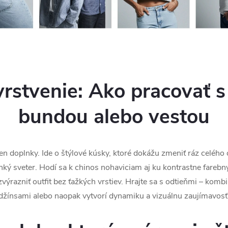
rstvenie: Ako pracovať 
bundou alebo vestou
en doplnky. Ide o štýlové kúsky, ktoré dokážu zmeniť ráz celéh
ľahký sveter. Hodí sa k chinos nohaviciam aj ku kontrastne fare
výrazniť outfit bez ťažkých vrstiev. Hrajte sa s odtieňmi – komb
džínsami alebo naopak vytvorí dynamiku a vizuálnu zaujímavosť