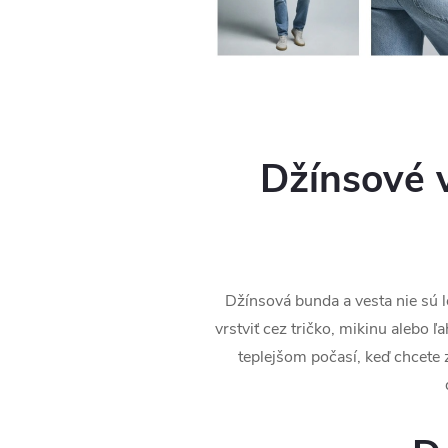
Džínsové v
Džínsová bunda a vesta nie sú l
vrstviť cez tričko, mikinu alebo 
teplejšom počasí, keď chcete z