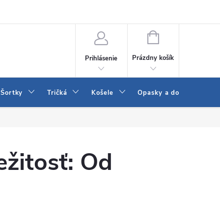
 a LEE
Naša predajňa
Blog
Kontakt
Vrátenie a výmena to
NÁKUPNÝ
KOŠÍK
Prázdny košík
Prihlásenie
Šortky
Tričká
Košele
Opasky a doplnky
ežitosť: Od