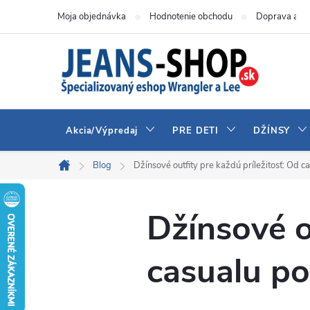
Prejsť
Moja objednávka
Hodnotenie obchodu
Doprava a pl
na
obsah
Akcia/Výpredaj
PRE DETI
DŽÍNSY
Blog
Džínsové outfity pre každú príležitosť: Od c
Domov
Džínsové o
casualu po