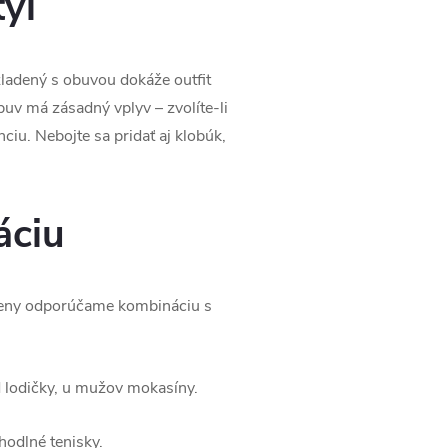
týl
ladený s obuvou dokáže outfit
buv má zásadný vplyv – zvolíte-li
ciu. Nebojte sa pridať aj klobúk,
áciu
ženy odporúčame kombináciu s
d lodičky, u mužov mokasíny.
hodlné tenisky.