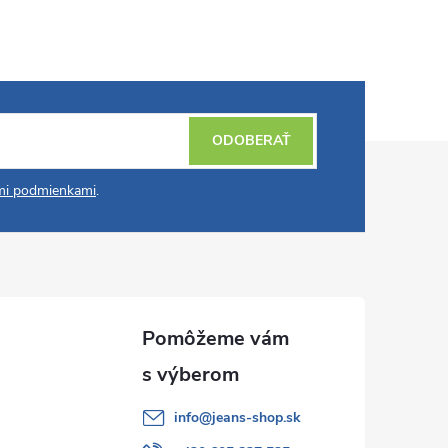
ODOBERAŤ
i podmienkami
.
info
@
jeans-shop.sk