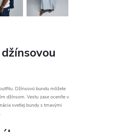
s džínsovou
o outfitu. Džínsovú bundu môžete
bným džínsom. Vestu zase oceníte v
inácia svetlej bundy s tmavými
.