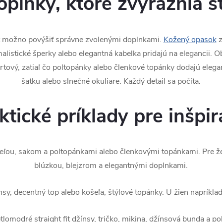
plnky, ktoré zvýraznia š
t možno povýšiť správne zvolenými doplnkami.
Kožený opasok
z
malistické šperky alebo elegantná kabelka pridajú na elegancii. O
rtový, zatiaľ čo poltopánky alebo členkové topánky dodajú elegan
šatku alebo slnečné okuliare. Každý detail sa počíta.
ktické príklady pre inšpir
šeľou, sakom a poltopánkami alebo členkovými topánkami. Pre 
blúzkou, blejzrom a elegantnými doplnkami.
nsy, decentný top alebo košeľa, štýlové topánky. U žien napríkla
tlomodré straight fit džínsy, tričko, mikina, džínsová bunda a po