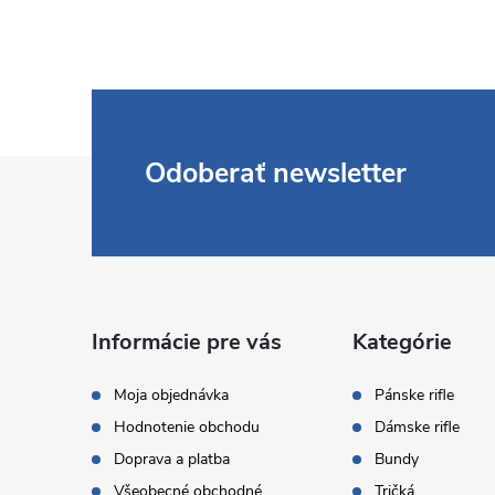
Z
Odoberať newsletter
á
p
ä
Informácie pre vás
Kategórie
t
Moja objednávka
Pánske rifle
Hodnotenie obchodu
Dámske rifle
i
Doprava a platba
Bundy
Všeobecné obchodné
Tričká