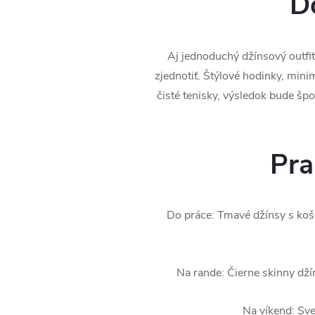
Do
Aj jednoduchý džínsový outfi
zjednotiť. Štýlové hodinky, mini
čisté tenisky, výsledok bude špo
Pra
Do práce: Tmavé džínsy s ko
Na rande: Čierne skinny dží
Na víkend: Sve