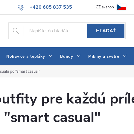
+420 605 837 535
CZ e-shop
atba
Všeobecné obchodné podmienky
Ako vybrať džínsy Wrangler
info@jeans-shop.sk
HĽADAŤ
Nohavice a tepláky
Bundy
Mikiny a svetre
asualu po "smart casual"
utfity pre každú príl
 "smart casual"