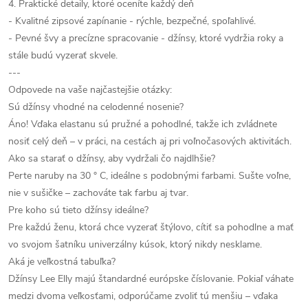
4. Praktické detaily, ktoré oceníte každý deň
- Kvalitné zipsové zapínanie - rýchle, bezpečné, spoľahlivé.
- Pevné švy a precízne spracovanie - džínsy, ktoré vydržia roky a
stále budú vyzerať skvele.
---
Odpovede na vaše najčastejšie otázky:
Sú džínsy vhodné na celodenné nosenie?
Áno! Vďaka elastanu sú pružné a pohodlné, takže ich zvládnete
nosiť celý deň – v práci, na cestách aj pri voľnočasových aktivitách.
Ako sa starať o džínsy, aby vydržali čo najdlhšie?
Perte naruby na 30 ° C, ideálne s podobnými farbami. Sušte voľne,
nie v sušičke – zachováte tak farbu aj tvar.
Pre koho sú tieto džínsy ideálne?
Pre každú ženu, ktorá chce vyzerať štýlovo, cítiť sa pohodlne a mať
vo svojom šatníku univerzálny kúsok, ktorý nikdy nesklame.
Aká je veľkostná tabuľka?
Džínsy Lee Elly majú štandardné európske číslovanie. Pokiaľ váhate
medzi dvoma veľkosťami, odporúčame zvoliť tú menšiu – vďaka