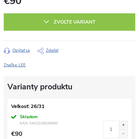
€90
Jednotková
cena:
ZVOĽTE VARIANT
Opýtať sa
Zdieľať
Značka:
LEE
Veľkosť: 26/31
Skladom
EAN:
5401018939583
€90