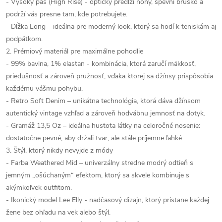
- Vysoký pás (High Rise) - opticky predĺži nohy, spevní bruško a
podrží vás presne tam, kde potrebujete.
- Dĺžka Long – ideálna pre moderný look, ktorý sa hodí k teniskám aj
podpätkom.
2. Prémiový materiál pre maximálne pohodlie
- 99% bavlna, 1% elastan - kombinácia, ktorá zaručí mäkkosť,
priedušnosť a zároveň pružnosť, vďaka ktorej sa džínsy prispôsobia
každému vášmu pohybu.
- Retro Soft Denim – unikátna technológia, ktorá dáva džínsom
autentický vintage vzhľad a zároveň hodvábnu jemnosť na dotyk.
- Gramáž 13,5 Oz – ideálna hustota látky na celoročné nosenie:
dostatočne pevné, aby držali tvar, ale stále príjemne ľahké.
3. Štýl, ktorý nikdy nevyjde z módy
- Farba Weathered Mid – univerzálny stredne modrý odtieň s
jemným „ošúchaným“ efektom, ktorý sa skvele kombinuje s
akýmkoľvek outfitom.
- Ikonický model Lee Elly - nadčasový dizajn, ktorý pristane každej
žene bez ohľadu na vek alebo štýl.