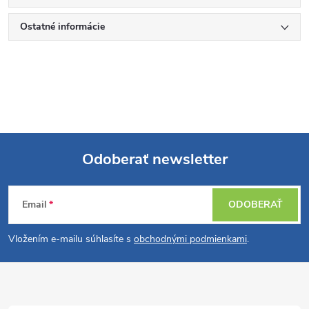
Ostatné informácie
Odoberať newsletter
Z
Email
ODOBERAŤ
á
Vložením e-mailu súhlasíte s
obchodnými podmienkami
.
p
ä