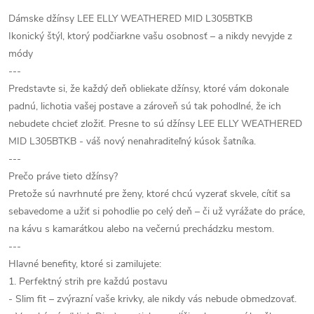
Dámske džínsy LEE ELLY WEATHERED MID L305BTKB
Ikonický štýl, ktorý podčiarkne vašu osobnosť – a nikdy nevyjde z
módy
---
Predstavte si, že každý deň obliekate džínsy, ktoré vám dokonale
padnú, lichotia vašej postave a zároveň sú tak pohodlné, že ich
nebudete chcieť zložiť. Presne to sú džínsy LEE ELLY WEATHERED
MID L305BTKB - váš nový nenahraditeľný kúsok šatníka.
---
Prečo práve tieto džínsy?
Pretože sú navrhnuté pre ženy, ktoré chcú vyzerať skvele, cítiť sa
sebavedome a užiť si pohodlie po celý deň – či už vyrážate do práce,
na kávu s kamarátkou alebo na večernú prechádzku mestom.
---
Hlavné benefity, ktoré si zamilujete:
1. Perfektný strih pre každú postavu
- Slim fit – zvýrazní vaše krivky, ale nikdy vás nebude obmedzovať.