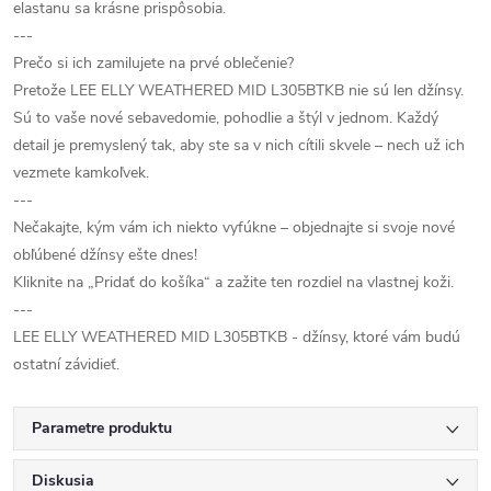
elastanu sa krásne prispôsobia.
---
Prečo si ich zamilujete na prvé oblečenie?
Pretože LEE ELLY WEATHERED MID L305BTKB nie sú len džínsy.
Sú to vaše nové sebavedomie, pohodlie a štýl v jednom. Každý
detail je premyslený tak, aby ste sa v nich cítili skvele – nech už ich
vezmete kamkoľvek.
---
Nečakajte, kým vám ich niekto vyfúkne – objednajte si svoje nové
obľúbené džínsy ešte dnes!
Kliknite na „Pridať do košíka“ a zažite ten rozdiel na vlastnej koži.
---
LEE ELLY WEATHERED MID L305BTKB - džínsy, ktoré vám budú
ostatní závidieť.
Parametre produktu
Diskusia