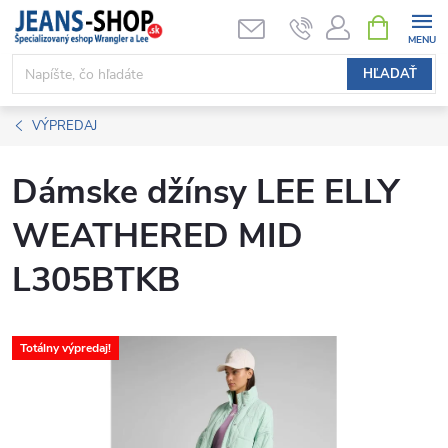
Prejsť
NÁKUPN
KOŠÍK
na
obsah
HĽADAŤ
VÝPREDAJ
Dámske džínsy LEE ELLY
WEATHERED MID
L305BTKB
Totálny výpredaj!