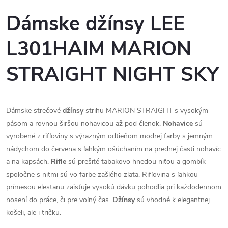
Dámske džínsy LEE
L301HAIM MARION
STRAIGHT NIGHT SKY
Dámske strečové
džínsy
strihu MARION STRAIGHT s vysokým
pásom a rovnou širšou nohavicou až pod členok.
Nohavice
sú
vyrobené z rifľoviny s výrazným odtieňom modrej farby s jemným
nádychom do červena s ľahkým ošúchaním na prednej časti nohavíc
a na kapsách.
Rifle
sú prešité tabakovo hnedou niťou a gombík
spoločne s nitmi sú vo farbe zašlého zlata. Rifľovina s ľahkou
prímesou elestanu zaisťuje vysokú dávku pohodlia pri každodennom
nosení do práce, či pre voľný čas.
Džínsy
sú vhodné k elegantnej
košeli, ale i tričku.