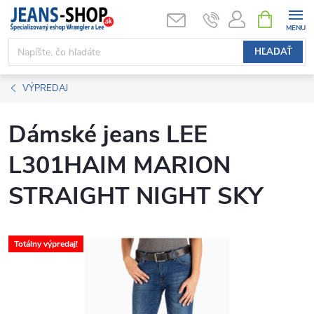
Prejsť
NÁKUPN
KOŠÍK
na
obsah
HĽADAŤ
VÝPREDAJ
Dámské jeans LEE
L301HAIM MARION
STRAIGHT NIGHT SKY
Totálny výpredaj!