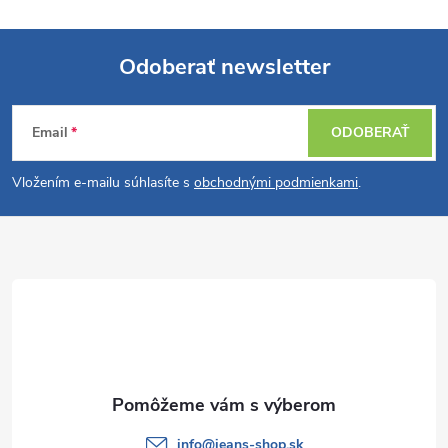
Odoberať newsletter
Z
Email
ODOBERAŤ
á
Vložením e-mailu súhlasíte s
obchodnými podmienkami
.
p
ä
t
i
e
info
@
jeans-shop.sk