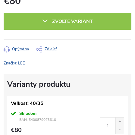
€80
Jednotková
cena:
ZVOĽTE VARIANT
Opýtať sa
Zdieľať
Značka:
LEE
Veľkosť: 40/35
Skladom
EAN:
5400879073610
€80