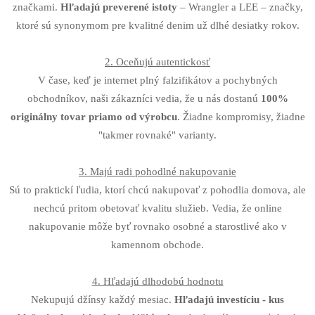
značkami.
Hľadajú preverené istoty
– Wrangler a LEE – značky,
ktoré sú synonymom pre kvalitné denim už dlhé desiatky rokov.
2. Oceňujú autentickosť
V čase, keď je internet plný falzifikátov a pochybných
obchodníkov, naši zákazníci vedia, že u nás dostanú
100%
originálny tovar priamo od výrobcu
. Žiadne kompromisy, žiadne
"takmer rovnaké" varianty.
3. Majú radi pohodlné nakupovanie
Sú to praktickí ľudia, ktorí chcú nakupovať z pohodlia domova, ale
nechcú pritom obetovať kvalitu služieb. Vedia, že online
nakupovanie môže byť rovnako osobné a starostlivé ako v
kamennom obchode.
4. Hľadajú dlhodobú hodnotu
Nekupujú džínsy každý mesiac.
Hľadajú investíciu - kus