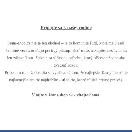
Pripojte sa k našej rodine
Jeans-shop.cz nie je len obchod – je to komunita ľudí, ktorí majú radi
kvalitné veci a oceňujú poctivý prístup. Keď u nás nakúpite, nestávate sa
len zákazníkom. Stávate sa súčasťou príbehu, ktorý píšeme už viac ako
dvadsať rokov.
Príbehu o tom, že kvalita sa vypláca. O tom, že najlepšie džínsy nie sú tie
najlacnejšie ani tie najdrahšie - sú to tie, ktoré sú šité presne pre vás.
Vitajte v Jeans-shop.sk - vitajte doma.