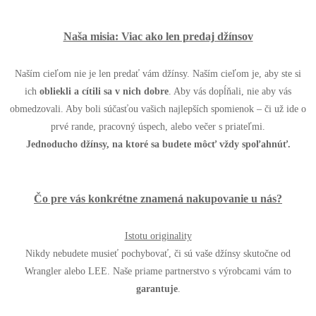
Naša misia: Viac ako len predaj džínsov
Naším cieľom nie je len predať vám džínsy. Naším cieľom je, aby ste si
ich
obliekli a cítili sa v nich dobre
. Aby vás dopĺňali, nie aby vás
obmedzovali. Aby boli súčasťou vašich najlepších spomienok – či už ide o
prvé rande, pracovný úspech, alebo večer s priateľmi.
Jednoducho džínsy, na ktoré sa budete môcť vždy spoľahnúť.
Čo pre vás konkrétne znamená nakupovanie u nás?
Istotu originality
Nikdy nebudete musieť pochybovať, či sú vaše džínsy skutočne od
Wrangler alebo LEE. Naše priame partnerstvo s výrobcami vám to
garantuje
.