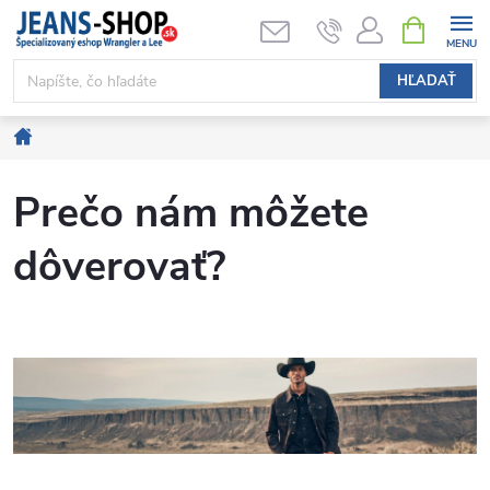
Prejsť
NÁKUPN
KOŠÍK
na
obsah
HĽADAŤ
Domov
Prečo nám môžete
dôverovať?