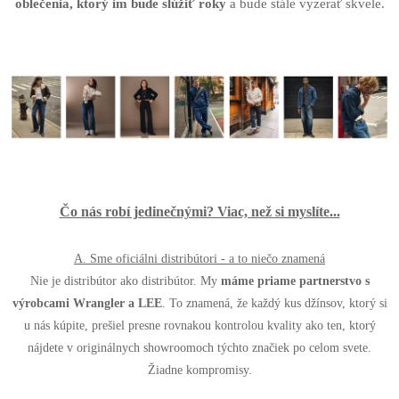
oblečenia, ktorý im bude slúžiť roky
a bude stále vyzerať skvele.
Čo nás robí jedinečnými? Viac, než si myslíte...
A. Sme oficiálni distribútori - a to niečo znamená
Nie je distribútor ako distribútor. My
máme priame partnerstvo s
výrobcami Wrangler a LEE
. To znamená, že každý kus džínsov, ktorý si
u nás kúpite, prešiel presne rovnakou kontrolou kvality ako ten, ktorý
nájdete v originálnych showroomoch týchto značiek po celom svete.
Žiadne kompromisy.