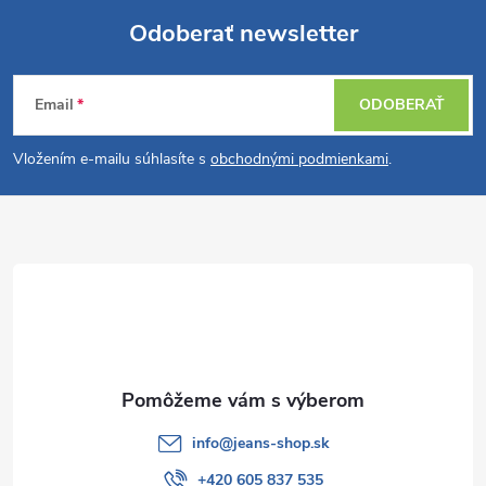
Odoberať newsletter
Z
Email
ODOBERAŤ
á
Vložením e-mailu súhlasíte s
obchodnými podmienkami
.
p
ä
t
i
e
info
@
jeans-shop.sk
+420 605 837 535