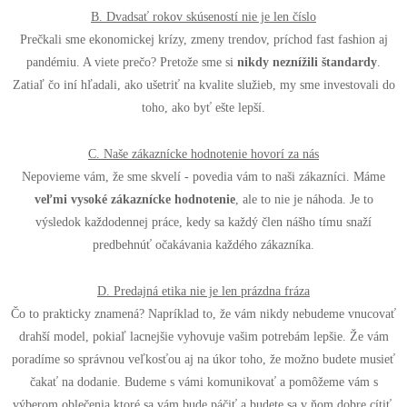
B. Dvadsať rokov skúseností nie je len číslo
Prečkali sme ekonomickej krízy, zmeny trendov, príchod fast fashion aj
pandémiu. A viete prečo? Pretože sme si
nikdy neznížili štandardy
.
Zatiaľ čo iní hľadali, ako ušetriť na kvalite služieb, my sme investovali do
toho, ako byť ešte lepší.
C. Naše zákaznícke hodnotenie hovorí za nás
Nepovieme vám, že sme skvelí - povedia vám to naši zákazníci. Máme
veľmi vysoké zákaznícke hodnotenie
, ale to nie je náhoda. Je to
výsledok každodennej práce, kedy sa každý člen nášho tímu snaží
predbehnúť očakávania každého zákazníka.
D. Predajná etika nie je len prázdna fráza
Čo to prakticky znamená? Napríklad to, že vám nikdy nebudeme vnucovať
drahší model, pokiaľ lacnejšie vyhovuje vašim potrebám lepšie. Že vám
poradíme so správnou veľkosťou aj na úkor toho, že možno budete musieť
čakať na dodanie. Budeme s vámi komunikovať a pomôžeme vám s
výberom oblečenia ktoré sa vám bude páčiť a budete sa v ňom dobre cítiť.