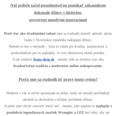
Náš príbeh začal posadnutosťou ponúkať zákazníkom
dokonalé džínsy s históriou,
preverené mnohými generáciami
Pred viac ako dvadsiatimi rokmi
sme sa rozhodli zmeniť spôsob, akým
ľudia v Slovenskej republike nakupujú džínsy.
Nebolo to len o obchode – bola to vášeň pre kvalitu, autentickosť a
predovšetkým pre to najlepšie, čo svet denimovej módy ponúka.
A tak vznikol
Jeans-shop.sk
- miesto, kde sa stretáva viac ako
dvadsaťročná tradícia s moderným online nakupovaním
.
Prečo sme sa rozhodli ísť práve touto cestou?
Niektorí z vás si určite spomínajú na dobu, kedy ste museli prechádzať
obchod za obchodom a hľadať perfektné džínsy.
A preto sme chceli vytvoriť niečo iné – miesto, kde nájdete to
najlepšie z
produkcie legendárnych značiek Wrangler a LEE
bez toho, aby ste