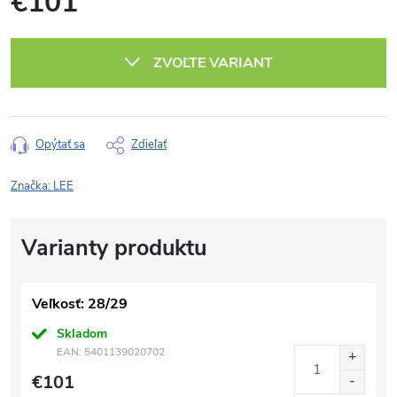
€101
Jednotková
cena:
ZVOĽTE VARIANT
Opýtať sa
Zdieľať
Značka:
LEE
Veľkosť: 28/29
Skladom
EAN:
5401139020702
€101