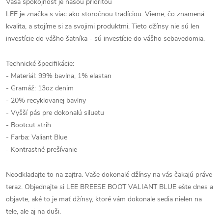
Vaša spokojnosť je našou prioritou
LEE je značka s viac ako storočnou tradíciou. Vieme, čo znamená
kvalita, a stojíme si za svojimi produktmi. Tieto džínsy nie sú len
investície do vášho šatníka - sú investície do vášho sebavedomia.
Technické špecifikácie:
- Materiál: 99% bavlna, 1% elastan
- Gramáž: 13oz denim
- 20% recyklovanej bavlny
- Vyšší pás pre dokonalú siluetu
- Bootcut strih
- Farba: Valiant Blue
- Kontrastné prešívanie
Neodkladajte to na zajtra. Vaše dokonalé džínsy na vás čakajú práve
teraz. Objednajte si LEE BREESE BOOT VALIANT BLUE ešte dnes a
objavte, aké to je mať džínsy, ktoré vám dokonale sedia nielen na
tele, ale aj na duši.