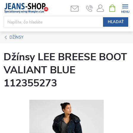
Prejsť
NÁKUPN
KOŠÍK
na
obsah
HĽADAŤ
DŽÍNSY
Džínsy LEE BREESE BOOT
VALIANT BLUE
112355273