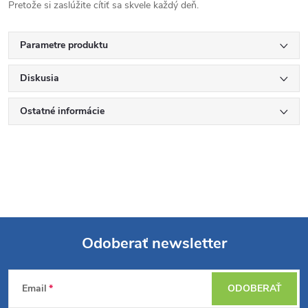
Pretože si zaslúžite cítiť sa skvele každý deň.
Parametre produktu
Diskusia
Ostatné informácie
Odoberať newsletter
Z
Email
ODOBERAŤ