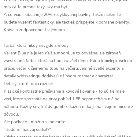
mäkký. Je presne taký, aký má byť.
A čo viac - obsahuje 20% recyklovanej bavlny. Takže nielen že
budete vyzerať fantasticky, ale taktiež prispejete k ochrane planéty.
Krása a zodpovednosť v jednom.
Farba, ktorá nikdy nevyjde z módy
Valiant Blue nie je len ďalšia modrá. Je to odvážna, ale zároveň
všestranná farba, ktorá sa hodí ku všetkému. Ráno k bielej košeli do
práce, večer k čiernemu topu na večeru. Jemné svetlé akcenty a
detaily whiskeringu dodávajú džínsom rozmer a charakter.
Detaily, ktoré robia rozdiel
Klasické kontrastné prešívanie a kovové kovanie - to sú tie malé
veci, ktoré spoznáte na prvý pohľad. LEE neponecháva nič na
náhodu. Každý šev, každý gombík, každá nitka je na svojom mieste z
dôvodu.
Ale počkajte... možno si hovoríte:
"Budú mi naozaj sedieť?"