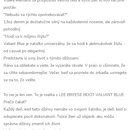
Vďaka elastanu sa prispôsobí vášmu telu a vyšší pás lichotí väčšine
postáv.
"Nebudú sa rýchlo opotrebovávať?"
13oz denim je dostatočne silný na každodenné nosenie, ale zároveň
pohodlný.
"Hodí sa k môjmu štýlu?"
Valiant Blue je natoľko univerzálny, že sa hodí k akémukoľvek štýlu -
od casual po elegantný.
Predstavte si svoj život s týmito džínsami
Ráno sa obliekate a viete, že vyzeráte skvele. V práci si všimnete, že
sa cítite sebavedomejšie. Večer, keď sa pozriete do zrkadla, usmejete
sa na to, čo vidíte.
To nie je len sen. To je realita s LEE BREESE BOOT VALIANT BLUE.
Prečo čakať?
Každý deň, keď tieto džínsy nemáte vo svojom šatníku, je deň, keď si
odopierate pocit dokonalosti. Tisíce žien už objavili, ako môžu
správne džínsy zmeniť ich život.