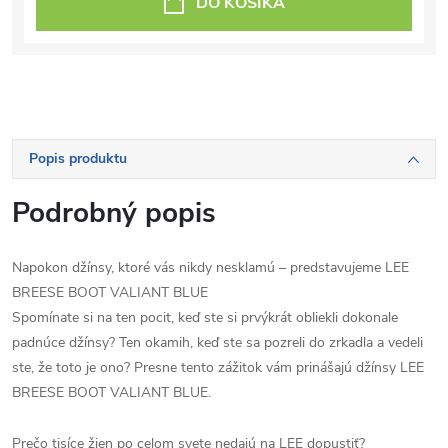
DO KOŠÍKA
Popis produktu
Podrobný popis
Napokon džínsy, ktoré vás nikdy nesklamú – predstavujeme LEE
BREESE BOOT VALIANT BLUE
Spomínate si na ten pocit, keď ste si prvýkrát obliekli dokonale
padnúce džínsy? Ten okamih, keď ste sa pozreli do zrkadla a vedeli
ste, že toto je ono? Presne tento zážitok vám prinášajú džínsy LEE
BREESE BOOT VALIANT BLUE.
Prečo tisíce žien po celom svete nedajú na LEE dopustiť?