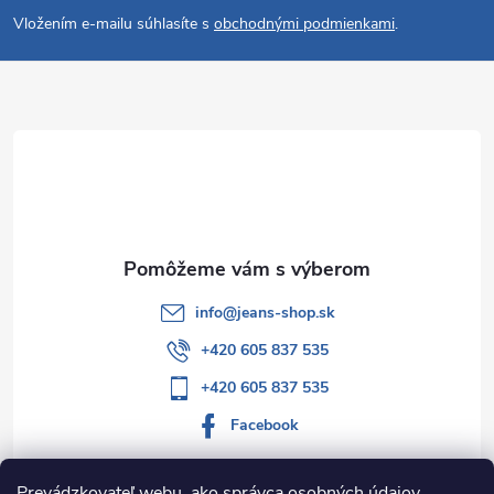
á
Vložením e-mailu súhlasíte s
obchodnými podmienkami
.
p
ä
t
i
e
info
@
jeans-shop.sk
+420 605 837 535
+420 605 837 535
Facebook
Prevádzkovateľ webu, ako správca osobných údajov,