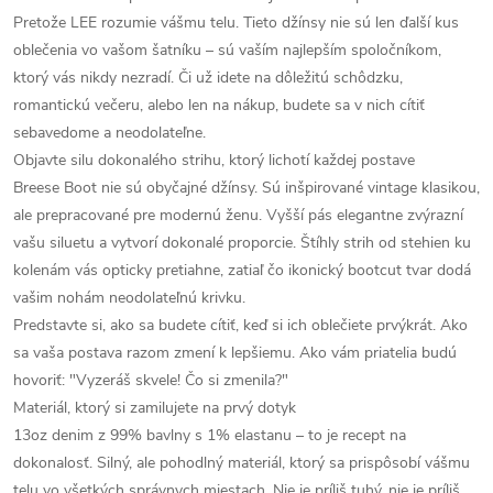
Pretože LEE rozumie vášmu telu. Tieto džínsy nie sú len ďalší kus
oblečenia vo vašom šatníku – sú vaším najlepším spoločníkom,
ktorý vás nikdy nezradí. Či už idete na dôležitú schôdzku,
romantickú večeru, alebo len na nákup, budete sa v nich cítiť
sebavedome a neodolateľne.
Objavte silu dokonalého strihu, ktorý lichotí každej postave
Breese Boot nie sú obyčajné džínsy. Sú inšpirované vintage klasikou,
ale prepracované pre modernú ženu. Vyšší pás elegantne zvýrazní
vašu siluetu a vytvorí dokonalé proporcie. Štíhly strih od stehien ku
kolenám vás opticky pretiahne, zatiaľ čo ikonický bootcut tvar dodá
vašim nohám neodolateľnú krivku.
Predstavte si, ako sa budete cítiť, keď si ich oblečiete prvýkrát. Ako
sa vaša postava razom zmení k lepšiemu. Ako vám priatelia budú
hovoriť: "Vyzeráš skvele! Čo si zmenila?"
Materiál, ktorý si zamilujete na prvý dotyk
13oz denim z 99% bavlny s 1% elastanu – to je recept na
dokonalosť. Silný, ale pohodlný materiál, ktorý sa prispôsobí vášmu
telu vo všetkých správnych miestach. Nie je príliš tuhý, nie je príliš