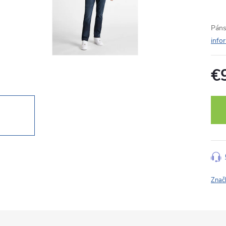
Páns
info
€
Jedn
cena
Znač