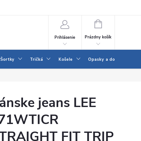
 a LEE
Naša predajňa
Blog
Kontakt
Vrátenie a výmena to
NÁKUPNÝ
KOŠÍK
Prázdny košík
Prihlásenie
Šortky
Tričká
Košele
Opasky a doplnky
ánske jeans LEE
71WTICR
TRAIGHT FIT TRIP