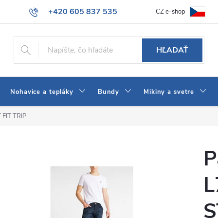
+420 605 837 535
CZ e-shop
atba
Všeobecné obchodné podmienky
Ako vybrať džínsy Wrangler
info@jeans-shop.sk
HĽADAŤ
Nohavice a tepláky
Bundy
Mikiny a svetre
 FIT TRIP
P
L
S