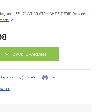
ke jeans LEE L71WTICR STRAIGHT FIT TRIP
Detailné
rmácie
98
otková
:
ZVOĽTE VARIANT
Opýtať sa
Zdieľať
Tlač
ka:
LEE