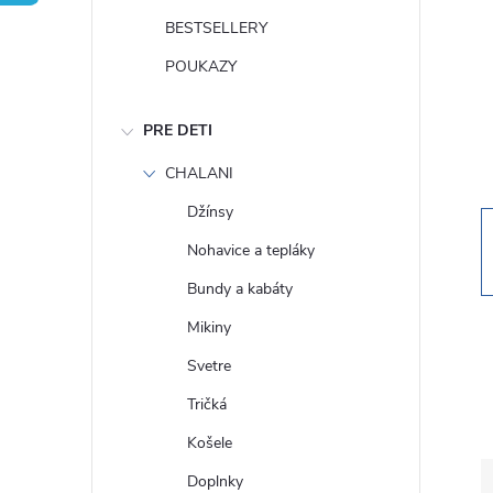
n
BESTSELLERY
ý
POUKAZY
p
PRE DETI
a
CHALANI
Džínsy
n
Nohavice a tepláky
e
Bundy a kabáty
Mikiny
l
Svetre
Tričká
Košele
Doplnky