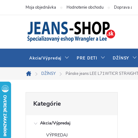
Prejsť
Moja objednávka
Hodnotenie obchodu
Doprava a pl
na
obsah
Akcia/Výpredaj
PRE DETI
DŽÍNSY
DŽÍNSY
Pánske jeans LEE L71WTICR STRAIGHT
Domov
B
Preskočiť
Kategórie
kategórie
o
Akcia/Výpredaj
č
VÝPREDAJ