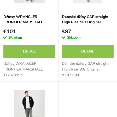
i
i
s
e
Džínsy WRANGLER
Dámské džíny GAP straight
FRONTIER MARSHALL
High Rise '90s Original
p
112370957 - výpredaj
811090-00
p
€101
€87
r
Skladom
Skladom
r
o
DETAIL
DETAIL
o
d
Džínsy WRANGLER
Dámske džínsy GAP straight
d
FRONTIER MARSHALL
High Rise '90s Original
112370957
811090-00
u
u
k
k
t
t