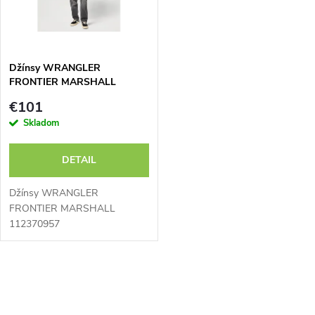
o
o
v
v
Džínsy WRANGLER
FRONTIER MARSHALL
112370957
€101
Skladom
DETAIL
Džínsy WRANGLER
FRONTIER MARSHALL
112370957
O
v