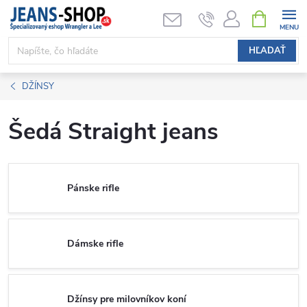
Prejsť
NÁKUPN
KOŠÍK
na
obsah
HĽADAŤ
DŽÍNSY
Šedá Straight jeans
Pánske rifle
Dámske rifle
Džínsy pre milovníkov koní