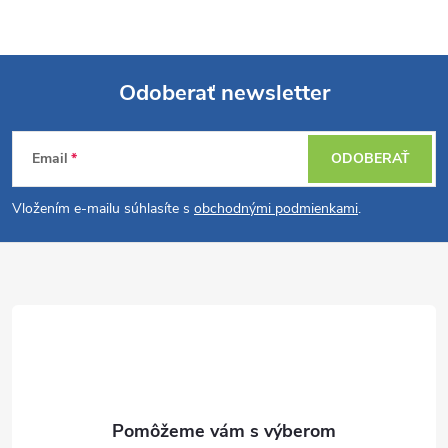
l
á
Odoberať newsletter
d
Z
a
Email
ODOBERAŤ
á
c
Vložením e-mailu súhlasíte s
obchodnými podmienkami
.
p
i
e
ä
p
t
r
i
v
e
k