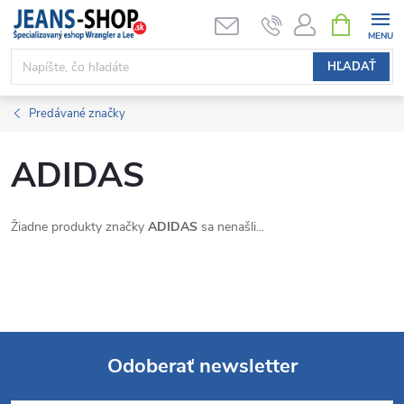
Prejsť
NÁKUPN
KOŠÍK
na
obsah
HĽADAŤ
Predávané značky
ADIDAS
Žiadne produkty značky
ADIDAS
sa nenašli...
Odoberať newsletter