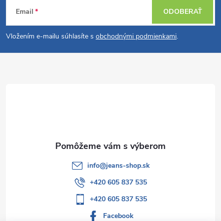
Z
Email
ODOBERAŤ
á
Vložením e-mailu súhlasíte s
obchodnými podmienkami
.
p
ä
t
i
e
info
@
jeans-shop.sk
+420 605 837 535
+420 605 837 535
Facebook