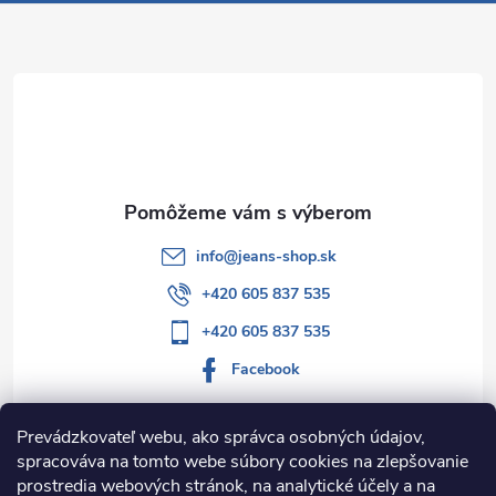
v
ä
k
t
y
v
i
ý
e
p
info
@
jeans-shop.sk
i
+420 605 837 535
s
+420 605 837 535
u
Facebook
Prevádzkovateľ webu, ako správca osobných údajov,
spracováva na tomto webe súbory cookies na zlepšovanie
Informácie pre vás
prostredia webových stránok, na analytické účely a na