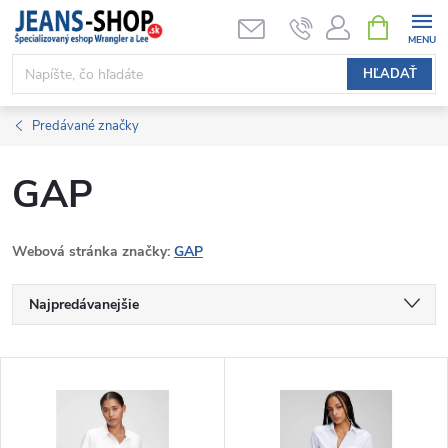
Prejsť
NÁKUPN
KOŠÍK
na
obsah
HĽADAŤ
Predávané značky
GAP
Webová stránka značky:
GAP
R
Najpredávanejšie
a
Najlacnejšie
V
Najdrahšie
d
ý
Abecedne