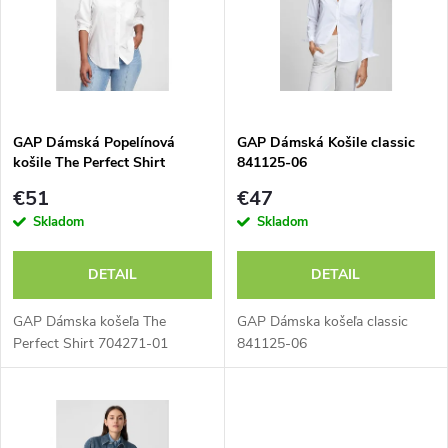
e
p
n
i
i
s
e
GAP Dámská Popelínová
GAP Dámská Košile classic
košile The Perfect Shirt
841125-06
p
704271-01
p
€51
€47
r
Skladom
Skladom
r
o
DETAIL
DETAIL
o
d
GAP Dámska košeľa The
GAP Dámska košeľa classic
d
Perfect Shirt 704271-01
841125-06
u
u
k