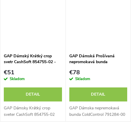
GAP Dámský Krátký crop
GAP Dámská Prošívaná
svetr CashSoft 854755-02 -
nepromokavá bunda
výpredaj
ColdControl 791284-00 -
€51
€78
výpredaj
Skladom
Skladom
DETAIL
DETAIL
GAP Dámsky Krátký crop
GAP Dámska nepremokavá
sveter CashSoft 854755-02
bunda ColdControl 791284-00