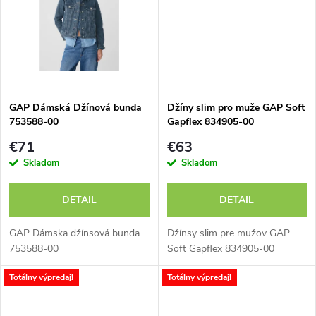
k
t
t
o
o
v
v
GAP Dámská Džínová bunda
Džíny slim pro muže GAP Soft
753588-00
Gapflex 834905-00
€71
€63
Skladom
Skladom
DETAIL
DETAIL
GAP Dámska džínsová bunda
Džínsy slim pre mužov GAP
753588-00
Soft Gapflex 834905-00
Totálny výpredaj!
Totálny výpredaj!