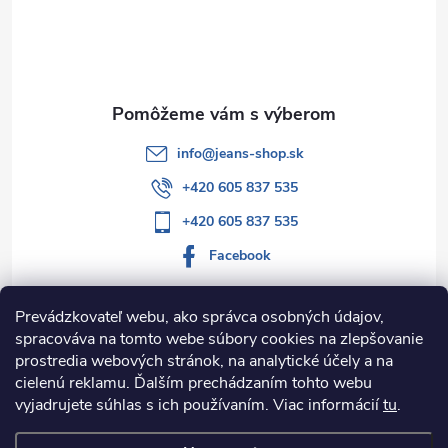
t
i
e
info
@
jeans-shop.sk
+420 605 837 535
+420 605 837 535
Facebook
Prevádzkovateľ webu, ako správca osobných údajov,
spracováva na tomto webe súbory cookies na zlepšovanie
Informácie pre vás
prostredia webových stránok, na analytické účely a na
cielenú reklamu. Ďalším prechádzaním tohto webu
Kategórie
vyjadrujete súhlas s ich používaním. Viac informácií
tu
.