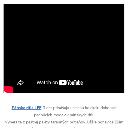
Pánske rifle LEE
Rider prinášajú ucelenú kolekciu dokonale
padnúcich modelov pánskych riflí.
Vyberajte z pestrej palety farebných odtieňov. Užšie nohavice (Slim