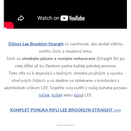
Džínsy Lee Brooklyn Straight
sú navrhnuté, aby dodali Vášmu
outfitu čistú a modernú linku.
Strih so
stredným pásom a rovnými nohavicami
(Straight fit) po
celej dĺžke až ku členkom padne každej pánskej postave.
Tieto rifle sú k dispozícii v bežných, stredne pružných a vysoko
strečových štýloch a sú ideálne na obliekanie v kombinácii s
akýmkoľvek vrškom LEE. Doplňte svoj outfit z našej bohatej ponuku
tričiek
,
košieľ
alebo
búnd
LEE.
KOMPLET PONUKA RIFLÍ LEE BROOKLYN STRAIGHT >>>
----------