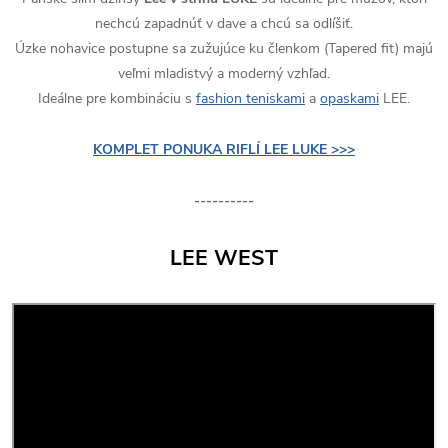
nechcú zapadnúť v dave a chcú sa odlíšiť.
Úzke nohavice postupne sa zužujúce ku členkom (Tapered fit) majú
veľmi mladistvý a moderný vzhľad.
Ideálne pre kombináciu s
fashion teniskami
a
opaskami
LEE.
KOMPLET PONUKA RIFLÍ LEE LUKE >>>
----------
LEE WEST