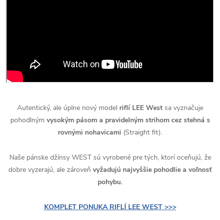
Autentický, ale úplne nový model
riflí LEE West
sa vyznačuje
pohodlným
vysokým pásom a pravidelným strihom cez stehná s
rovnými nohavicami
(Straight fit).
Naše pánske džínsy WEST sú vyrobené pre tých, ktorí oceňujú, že
dobre vyzerajú, ale zároveň
vyžadujú najvyššie pohodlie a voľnosť
pohybu.
KOMPLET PONUKA RIFLÍ LEE WEST >>>