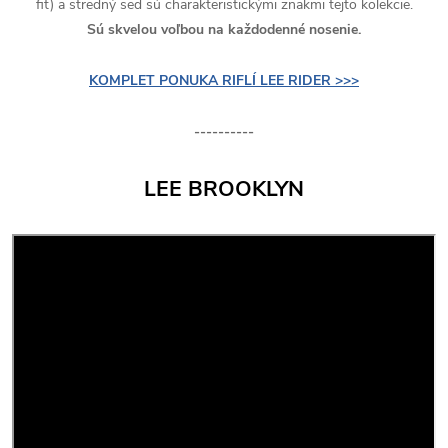
fit) a stredný sed sú charakteristickými znakmi tejto kolekcie.
Sú skvelou voľbou na každodenné nosenie.
KOMPLET PONUKA RIFLÍ LEE RIDER >>>
----------
LEE BROOKLYN