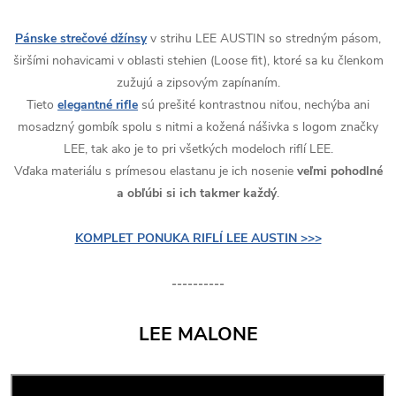
Pánske strečové džínsy
v strihu LEE AUSTIN so stredným pásom,
širšími nohavicami v oblasti stehien (Loose fit), ktoré sa ku členkom
zužujú a zipsovým zapínaním.
Tieto
elegantné rifle
sú prešité kontrastnou niťou, nechýba ani
mosadzný gombík spolu s nitmi a kožená nášivka s logom značky
LEE, tak ako je to pri všetkých modeloch riflí LEE.
Vďaka materiálu s prímesou elastanu je ich nosenie
veľmi pohodlné
a obľúbi si ich takmer každý
.
KOMPLET PONUKA RIFLÍ LEE AUSTIN >>>
----------
LEE MALONE