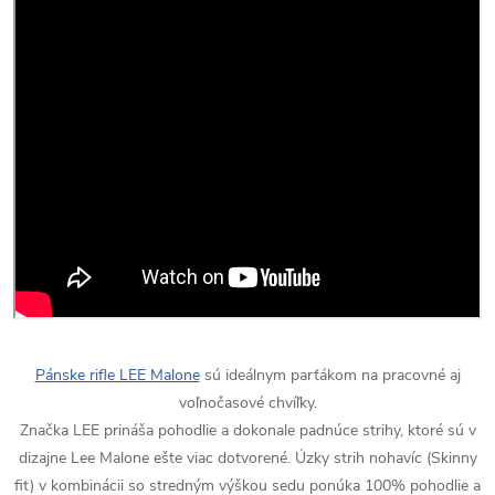
Pánske rifle LEE Malone
sú ideálnym parťákom na pracovné aj
voľnočasové chvíľky.
Značka LEE prináša pohodlie a dokonale padnúce strihy, ktoré sú v
dizajne Lee Malone ešte viac dotvorené. Úzky strih nohavíc (Skinny
fit) v kombinácii so stredným výškou sedu ponúka 100% pohodlie a