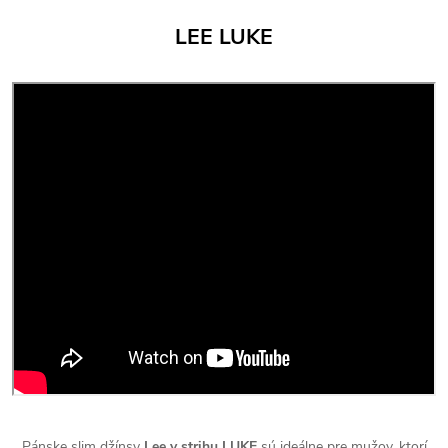
LEE LUKE
Pánske slim džínsy
Lee v strihu LUKE
sú ideálne pre mužov, ktorí