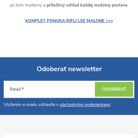
pri tom moderný a
príťažlivý vzhľad každej mužskej postave.
KOMPLET PONUKA RIFLÍ LEE MALONE >>>
Odoberať newsletter
Z
Email
ODOBERAŤ
á
Vložením e-mailu súhlasíte s
obchodnými podmienkami
.
p
ä