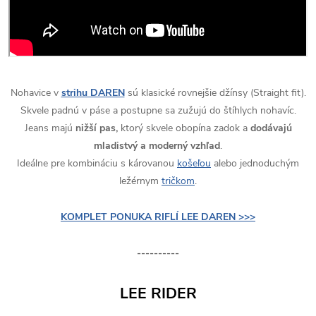
Nohavice v
strihu DAREN
sú klasické rovnejšie džínsy (Straight fit).
Skvele padnú v páse a postupne sa zužujú do štíhlych nohavíc.
Jeans majú
nižší pas,
ktorý skvele obopína zadok a
dodávajú
mladistvý a moderný vzhľad
.
Ideálne pre kombináciu s károvanou
košeľou
alebo jednoduchým
ležérnym
tričkom
.
KOMPLET PONUKA RIFLÍ LEE DAREN >>>
----------
LEE RIDER