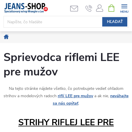
Prejsť
NÁKUPN
KOŠÍK
na
obsah
HĽADAŤ
Domov
Sprievodca riflemi LEE
pre mužov
Na tejto stránke nájdete všetko, čo potrebujete vedieť ohľadom
strihov a modelových radoch
riflí LEE pre mužov
a ak nie,
neváhajte
sa nás opýtať
.
STRIHY RIFLEJ LEE PRE