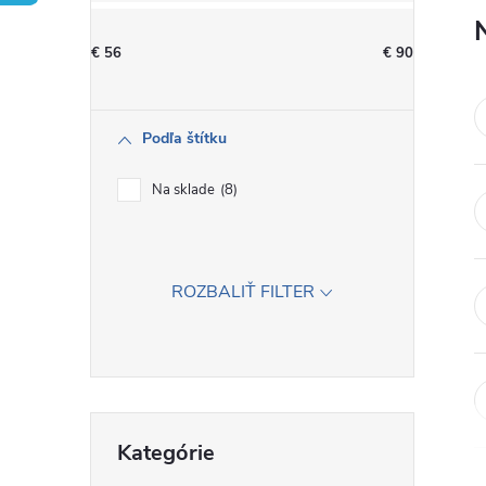
n
€
56
€
90
ý
p
Podľa štítku
a
Na sklade
8
n
e
ROZBALIŤ FILTER
l
Preskočiť
Kategórie
kategórie