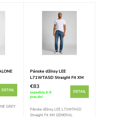
MALONE
Pánske džínsy LEE
L71WTASD Straight Fit XM
GENERAL
€83
DETAIL
DETAIL
expedícia 4-6
prac.dní
ONE GREY
Pánske džínsy LEE L71WTASD
Straight Fit XM GENERAL