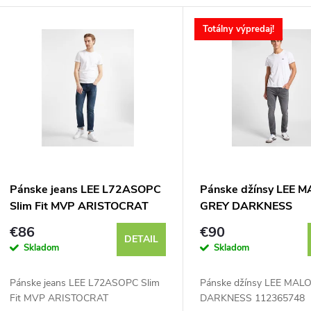
V
Totálny výpredaj!
ý
p
s
p
Pánske jeans LEE L72ASOPC
Pánske džínsy LEE 
Slim Fit MVP ARISTOCRAT
GREY DARKNESS
r
112365748
€86
€90
DETAIL
Skladom
Skladom
o
Pánske jeans LEE L72ASOPC Slim
Pánske džínsy LEE MAL
d
Fit MVP ARISTOCRAT
DARKNESS 112365748