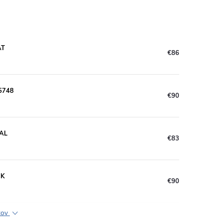
AT
€86
5748
€90
RAL
€83
CK
€90
ktov