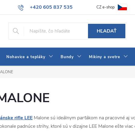
+420 605 837 535
CZ e-shop
atba
Všeobecné obchodné podmienky
Ako vybrať džínsy Wrangler
info@jeans-shop.sk
HĽADAŤ
Nohavice a tepláky
Bundy
Mikiny a svetre
ALONE
MALONE
ánske rifle LEE
Malone sú ideálnym parťákom na pracovné aj vo
okonale padnúce strihy, ktoré sú v dizajne LEE Malone ešte viac