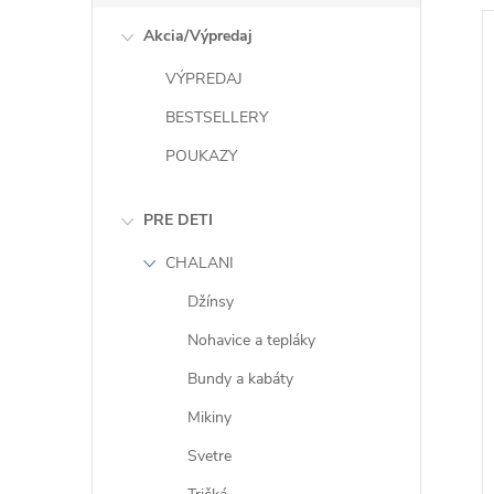
Akcia/Výpredaj
VÝPREDAJ
BESTSELLERY
POUKAZY
i
PRE DETI
CHALANI
Džínsy
Nohavice a tepláky
Bundy a kabáty
Mikiny
Svetre