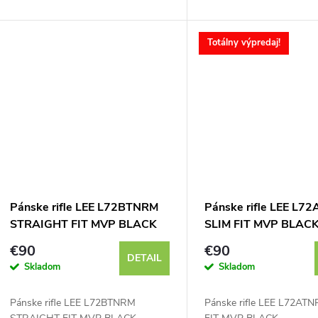
u
Totálny výpredaj!
k
t
o
v
Pánske rifle LEE L72BTNRM
Pánske rifle LEE L7
STRAIGHT FIT MVP BLACK
SLIM FIT MVP BLAC
€90
€90
DETAIL
Skladom
Skladom
Pánske rifle LEE L72BTNRM
Pánske rifle LEE L72AT