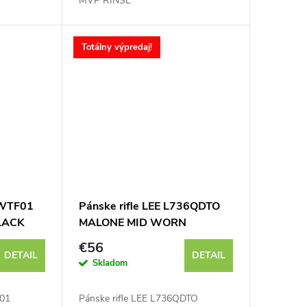
MVP RINSE
Totálny výpredaj!
1WTF01
Pánske rifle LEE L736QDTO
LACK
MALONE MID WORN
MARTHA
€56
DETAIL
DETAIL
Skladom
F01
Pánske rifle LEE L736QDTO