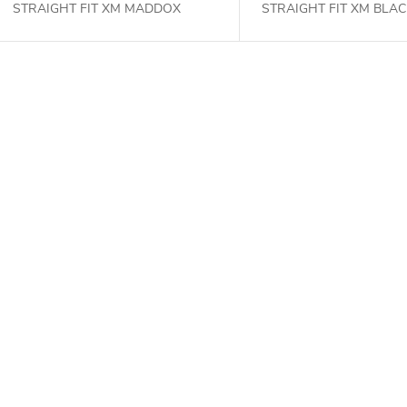
STRAIGHT FIT XM MADDOX
STRAIGHT FIT XM BLA
O
v
á
d
a
c
e