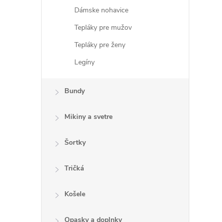
Dámske nohavice
Tepláky pre mužov
r
Tepláky pre ženy
Legíny
Bundy
Mikiny a svetre
Šortky
Tričká
i
Košele
Opasky a doplnky