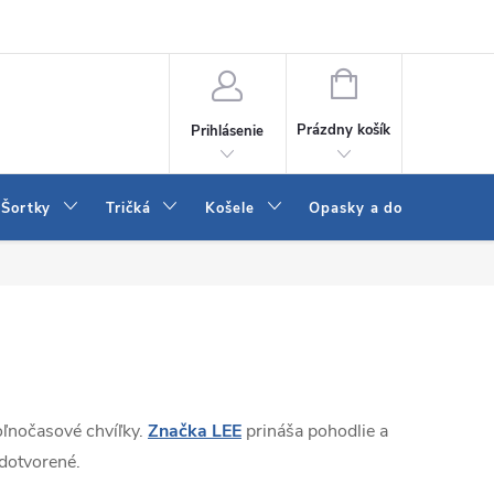
 a LEE
Naša predajňa
Blog
Kontakt
Vrátenie a výmena to
NÁKUPNÝ
KOŠÍK
Prázdny košík
Prihlásenie
Šortky
Tričká
Košele
Opasky a doplnky
ľnočasové chvíľky.
Značka LEE
prináša pohodlie a
 dotvorené.