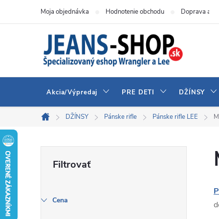
Prejsť
Moja objednávka
Hodnotenie obchodu
Doprava a pl
na
obsah
Akcia/Výpredaj
PRE DETI
DŽÍNSY
DŽÍNSY
Pánske rifle
Pánske rifle LEE
M
Domov
B
o
P
č
Cena
d