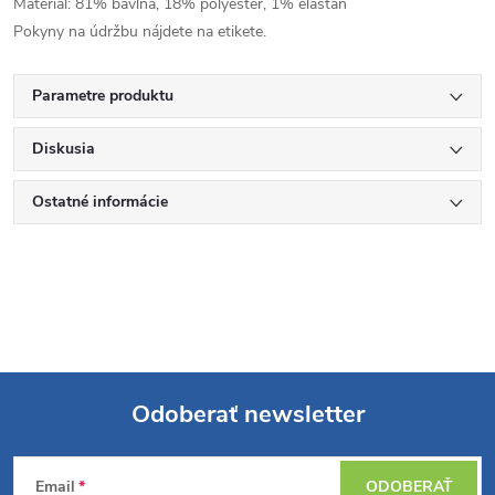
Materiál: 81% bavlna, 18% polyester, 1% elastan
Pokyny na údržbu nájdete na etikete.
Parametre produktu
Diskusia
Ostatné informácie
Odoberať newsletter
Z
Email
ODOBERAŤ