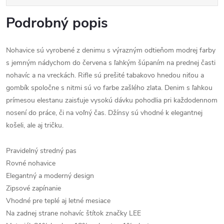
Podrobný popis
Nohavice sú vyrobené z denimu s výrazným odtieňom modrej farby
s jemným nádychom do červena s ľahkým šúpaním na prednej časti
nohavíc a na vreckách. Rifle sú prešité tabakovo hnedou niťou a
gombík spoločne s nitmi sú vo farbe zašlého zlata. Denim s ľahkou
prímesou elestanu zaisťuje vysokú dávku pohodlia pri každodennom
nosení do práce, či na voľný čas. Džínsy sú vhodné k elegantnej
košeli, ale aj tričku.
Pravidelný stredný pas
Rovné nohavice
Elegantný a moderný design
Zipsové zapínanie
Vhodné pre teplé aj letné mesiace
Na zadnej strane nohavíc štítok značky LEE