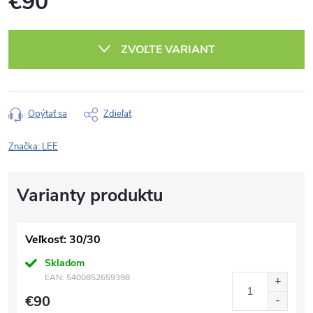
€90
Jednotková
cena:
ZVOĽTE VARIANT
Opýtať sa
Zdieľať
Značka:
LEE
Veľkosť: 30/30
Skladom
EAN:
5400852659398
€90