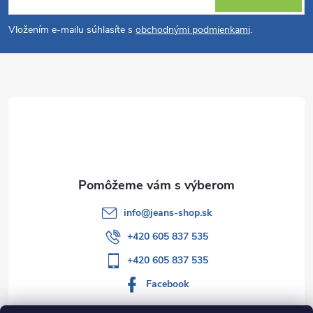
á
Vložením e-mailu súhlasíte s
obchodnými podmienkami
.
p
ä
t
i
e
info
@
jeans-shop.sk
+420 605 837 535
+420 605 837 535
Facebook