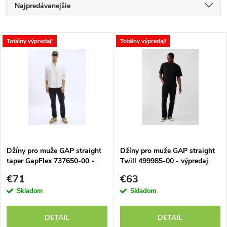
R
Najpredávanejšie
a
Najlacnejšie
V
Totálny výpredaj!
Totálny výpredaj!
Najdrahšie
d
ý
Abecedne
e
p
n
i
i
s
e
Džíny pro muže GAP straight
Džíny pro muže GAP straight
taper GapFlex 737650-00 -
Twill 499985-00 - výpredaj
p
výpredaj
p
€71
€63
r
Skladom
Skladom
r
o
DETAIL
DETAIL