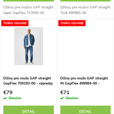
o
d
Džínsy pre mužov GAP straight
Džínsy pre mužov GAP straight
d
taper GapFlex 737650-00
Twill 499985-00
u
Totálny výpredaj!
Totálny výpredaj!
u
k
k
t
t
o
o
v
v
Džíny pro muže GAP straight
Džíny pro muže GAP straight
GapFlex 709193-00 - výpredaj
fit GapFlex 499984-00 -
výpredaj
€79
€71
Skladom
Skladom
DETAIL
DETAIL