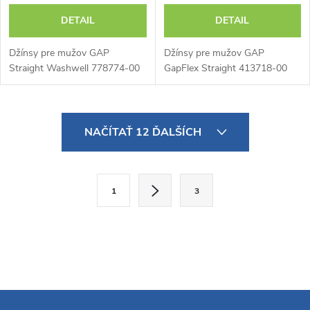
DETAIL
DETAIL
Džínsy pre mužov GAP
Džínsy pre mužov GAP
Straight Washwell 778774-00
GapFlex Straight 413718-00
O
NAČÍTAŤ 12 ĎALŠÍCH
v
l
S
1
3
t
á
r
d
á
a
n
k
c
o