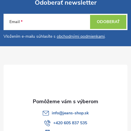
i
Odoberať newsletter
v
a
Z
e
n
Email
ODOBERAŤ
p
á
i
e
r
Vložením e-mailu súhlasíte s
obchodnými podmienkami
.
p
v
ä
k
t
y
v
i
ý
e
p
info
@
jeans-shop.sk
i
+420 605 837 535