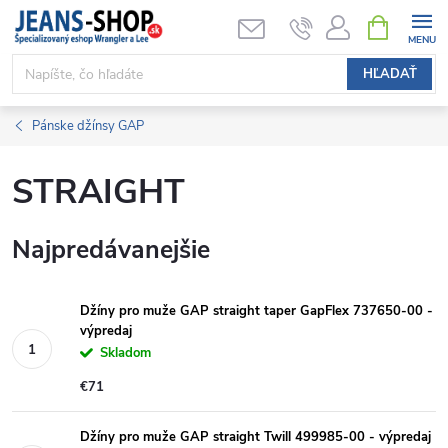
Prejsť
NÁKUPN
KOŠÍK
na
obsah
HĽADAŤ
Pánske džínsy GAP
STRAIGHT
Najpredávanejšie
Džíny pro muže GAP straight taper GapFlex 737650-00 -
výpredaj
Skladom
€71
Džíny pro muže GAP straight Twill 499985-00 - výpredaj