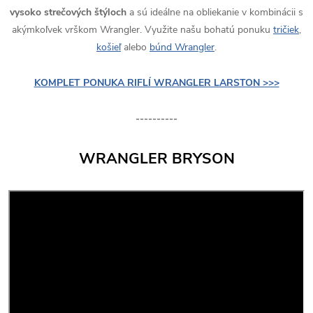
vysoko strečových štýloch
a sú ideálne na obliekanie v kombinácii s
akýmkoľvek vrškom Wrangler. Využite našu bohatú ponuku
tričiek
,
košieľ
alebo
búnd Wrangler
.
KOMPLET PONUKA RIFLÍ WRANGLER LARSTON >>>
----------
WRANGLER BRYSON