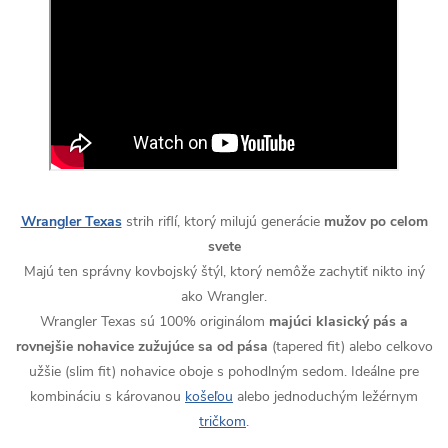
Wrangler Texas
strih riflí, ktorý milujú generácie
mužov po celom
svete
Majú ten správny kovbojský štýl, ktorý nemôže zachytiť nikto iný
ako Wrangler.
Wrangler Texas sú 100% originálom
majúci klasický pás a
rovnejšie nohavice zužujúce sa od pása
(tapered fit) alebo celkovo
užšie (slim fit) nohavice oboje s pohodlným sedom. Ideálne pre
kombináciu s károvanou
košeľou
alebo jednoduchým ležérnym
tričkom
.