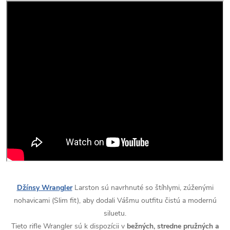
Džínsy Wrangler
Larston sú navrhnuté so štíhlymi, zúženými
nohavicami (Slim fit), aby dodali Vášmu outfitu čistú a modernú
siluetu.
Tieto rifle Wrangler sú k dispozícii v
bežných, stredne pružných a