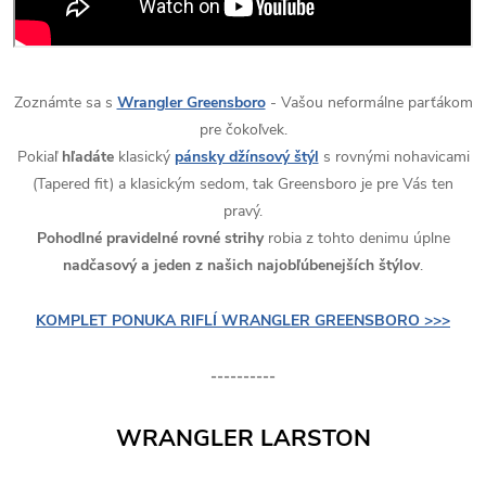
Zoznámte sa s
Wrangler Greensboro
- Vašou neformálne parťákom
pre čokoľvek.
Pokiaľ
hľadáte
klasický
pánsky džínsový štýl
s rovnými nohavicami
(Tapered fit) a klasickým sedom, tak Greensboro je pre Vás ten
pravý.
Pohodlné pravidelné rovné strihy
robia z tohto denimu úplne
nadčasový a jeden z našich najobľúbenejších štýlov
.
KOMPLET PONUKA RIFLÍ WRANGLER GREENSBORO >>>
----------
WRANGLER LARSTON