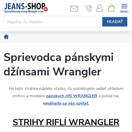
Prejsť
NÁKUPN
KOŠÍK
na
obsah
HĽADAŤ
Domov
Sprievodca pánskymi
džínsami Wrangler
Na tejto stránke nájdete všetko, čo potrebujete vedieť ohľadom
strihov a modelov
pánskych riflí WRANGLER
a pokiaľ nie,
neváhajte sa nás opýtať.
STRIHY RIFLÍ WRANGLER