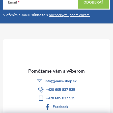
Email
ODOBERAŤ
á
Vložením e-mailu súhlasíte s
obchodnými podmienkami
.
p
ä
t
i
e
info
@
jeans-shop.sk
+420 605 837 535
+420 605 837 535
Facebook