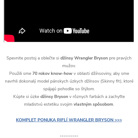
Spevnite postoj a oblečte si
džínsy Wrangler Bryson
pre pravých
mužov.
Použili sme
70 rokov know-how
v oblasti džínsoviny, aby sme
navrhli dokonalý model pánskych úzkych džínsov (Skinny fit), ktoré
spájajú pohodlie so štýlom.
Kúpte si úzke
džínsy Bryson
v rôznych farbách a zachyťte
mladistvú estetiku svojim
vlastným spôsobom
.
KOMPLET PONUKA RIFLÍ WRANGLER BRYSON >>>
----------