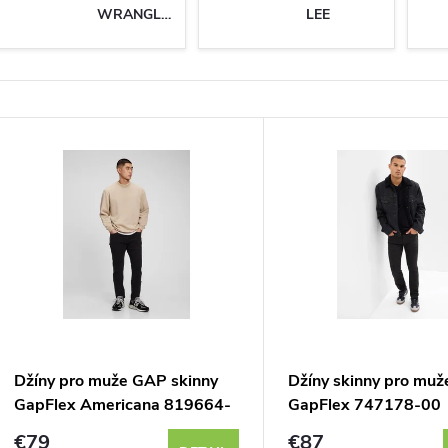
WRANGLER
LEE
V
ý
p
s
p
Džíny pro muže GAP skinny
Džíny skinny pro mu
GapFlex Americana 819664-
GapFlex 747178-00
r
00
€79
€87