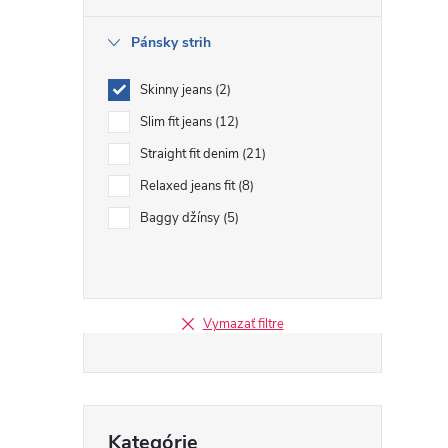
i
Pánsky strih
Skinny jeans
2
Slim fit jeans
12
r
Straight fit denim
21
Relaxed jeans fit
8
Baggy džínsy
5
Vymazať filtre
Preskočiť
i
Kategórie
kategórie