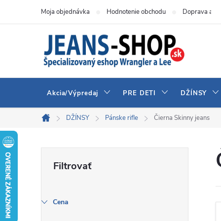
Prejsť
Moja objednávka
Hodnotenie obchodu
Doprava a pl
na
obsah
Akcia/Výpredaj
PRE DETI
DŽÍNSY
DŽÍNSY
Pánske rifle
Čierna Skinny jeans
Domov
B
o
č
Cena