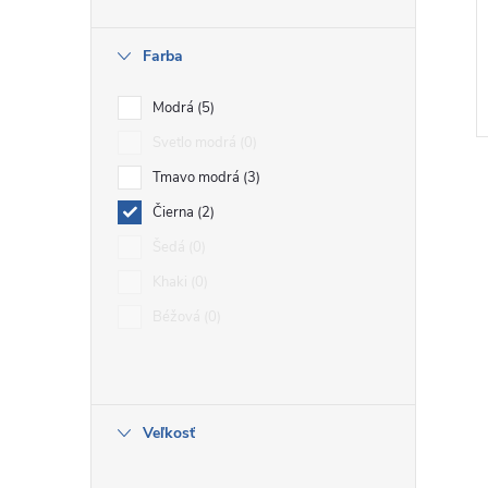
Farba
Modrá
5
Svetlo modrá
0
Tmavo modrá
3
Čierna
2
Šedá
0
Khaki
0
l
Béžová
0
Veľkosť