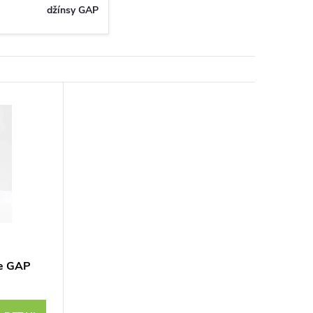
džínsy GAP
že GAP