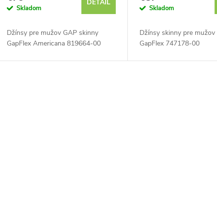
DETAIL
Skladom
Skladom
o
Džínsy pre mužov GAP skinny
Džínsy skinny pre mužo
d
GapFlex Americana 819664-00
GapFlex 747178-00
u
k
O
t
v
o
á
v
d
a
c