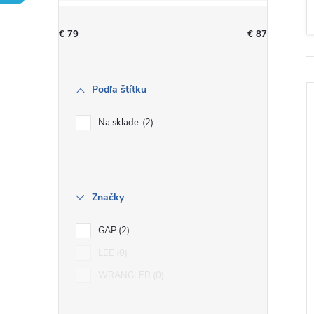
n
€
79
€
87
ý
p
Podľa štítku
a
Na sklade
2
n
e
i
Značky
l
GAP
2
LEE
0
WRANGLER
0