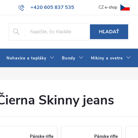
+420 605 837 535
CZ e-shop
atba
Všeobecné obchodné podmienky
Ako vybrať džínsy Wrangler
info@jeans-shop.sk
HĽADAŤ
Nohavice a tepláky
Bundy
Mikiny a svetre
Čierna Skinny jeans
Pánske rifle
Pánske rifle