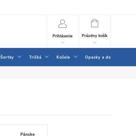
 a LEE
Naša predajňa
Blog
Kontakt
Vrátenie a výmena to
NÁKUPNÝ
KOŠÍK
Prázdny košík
Prihlásenie
Šortky
Tričká
Košele
Opasky a doplnky
Pánske