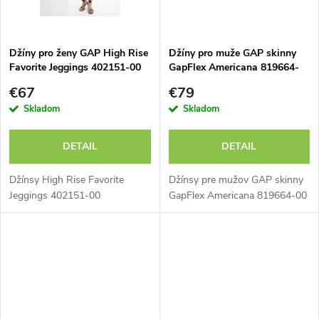
o
o
v
v
Džíny pro ženy GAP High Rise
Džíny pro muže GAP skinny
Favorite Jeggings 402151-00
GapFlex Americana 819664-
00
€67
€79
Skladom
Skladom
DETAIL
DETAIL
Džínsy High Rise Favorite
Džínsy pre mužov GAP skinny
Jeggings 402151-00
GapFlex Americana 819664-00