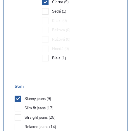
Čierna
9
Šedá
1
Khaki
0
Béžová
0
Ružová
0
Hnedá
0
Biela
1
Strih
Skinny jeans
9
Slim fit jeans
17
Straight jeans
25
Relaxed jeans
14