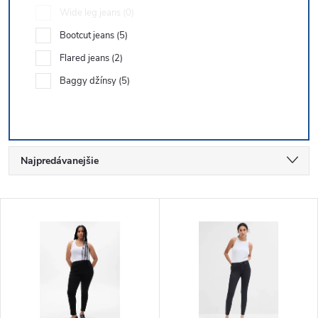
Wide leg jeans
0
Bootcut jeans
5
Flared jeans
2
Baggy džínsy
5
R
Najpredávanejšie
a
Najlacnejšie
V
Najdrahšie
d
ý
Abecedne
e
p
n