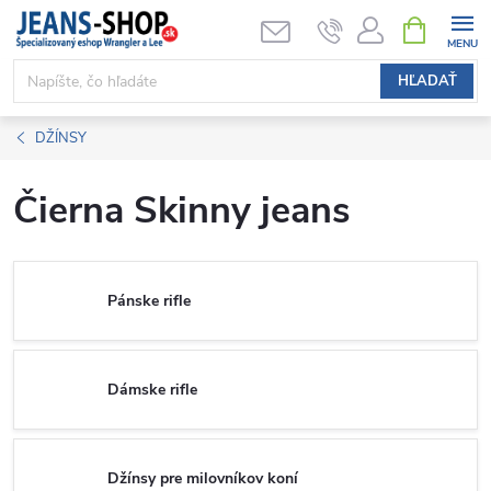
Prejsť
NÁKUPN
KOŠÍK
na
obsah
HĽADAŤ
DŽÍNSY
Čierna Skinny jeans
Pánske rifle
Dámske rifle
Džínsy pre milovníkov koní