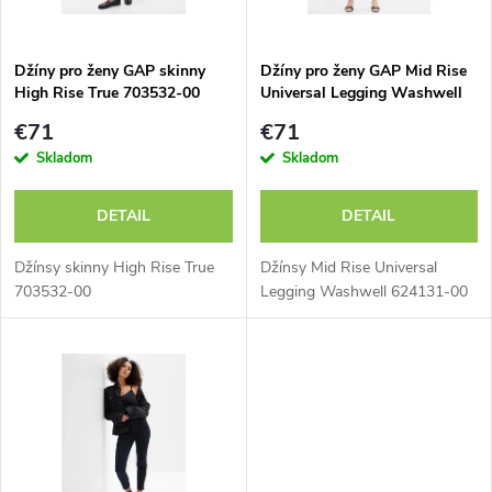
i
i
s
e
Džíny pro ženy GAP skinny
Džíny pro ženy GAP Mid Rise
High Rise True 703532-00
Universal Legging Washwell
p
624131-00
p
€71
€71
r
Skladom
Skladom
r
o
DETAIL
DETAIL
o
d
Džínsy skinny High Rise True
Džínsy Mid Rise Universal
d
703532-00
Legging Washwell 624131-00
u
u
k
k
t
t