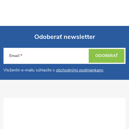
Odoberať newsletter
Z
Email
ODOBERAŤ
á
Vložením e-mailu súhlasíte s
obchodnými podmienkami
.
p
ä
t
i