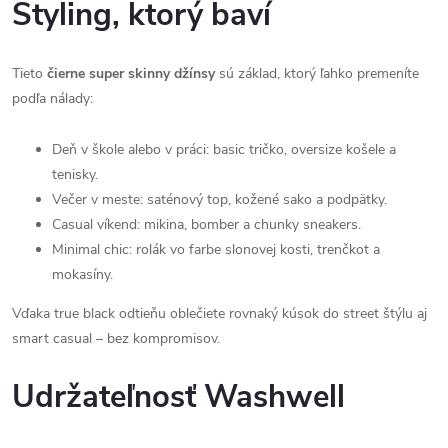
Styling, ktorý baví
Tieto
čierne super skinny džínsy
sú základ, ktorý ľahko premeníte
podľa nálady:
Deň v škole alebo v práci: basic tričko, oversize košele a
tenisky.
Večer v meste: saténový top, kožené sako a podpätky.
Casual víkend: mikina, bomber a chunky sneakers.
Minimal chic: rolák vo farbe slonovej kosti, trenčkot a
mokasíny.
Vďaka true black odtieňu oblečiete rovnaký kúsok do street štýlu aj
smart casual – bez kompromisov.
Udržateľnosť Washwell