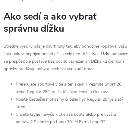
Ako sedí a ako vybrať
správnu dĺžku
Stredne vysoký pás je navrhnutý tak, aby pohodlne kopíroval vašu
líniu bokov, nepríjemne netlačil a celý deň držal tvar. Úzke nohavice
sa prispôsobia postave bez pocitu „zviazania“. Dĺžka ku členkom
opticky predlžuje nohy a necháva vyniknúť obuvi.
Preferujete športové vibe s teniskami? Vezmite Short 26"
alebo Regular 28" pre čisté zakončenie u členkov.
Nosíte častejšie mokasíny či baleríny? Regular 28" je zlatý
stred.
Chcete krytie navyše k chelsea boots alebo pre vyššiu
postavu? Siahnite po Long 30" či Extra Long 32".