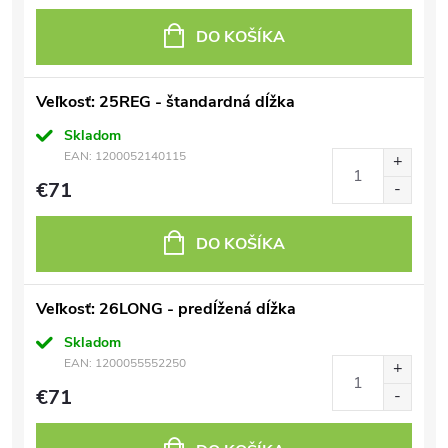
DO KOŠÍKA
Veľkosť: 25REG - štandardná dĺžka
Skladom
EAN:
1200052140115
€71
DO KOŠÍKA
Veľkosť: 26LONG - predĺžená dĺžka
Skladom
EAN:
1200055552250
€71