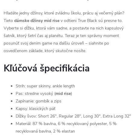
Hľadáte jedny džínsy, ktoré zvládnu školu, prácu aj večerný plán?
Tieto
dámske džínsy mid rise
v odtieni True Black sú presne to.
Vyberte si dĺžku, ktorá vám sadne, a postavte na nich kapsulový
šatník, ktorý šetrí čas aj planétu. Teraz je ten správny moment
posunúť svoj denim game na ďalšiu úroveň – siahnite po
osvedčenom základe, ktorý skutočne nosíte.
Kľúčová špecifikácia
Strih: super skinny, ankle length
Pas: stredne vysoký (
mid rise
)
Zapínanie: gombík a zips
Kapsy: klasických päť
Dĺžky švov: Short 26", Regular 28", Long 30", Extra Long 32"
Materiál: 87 % bavlna, 6 % recyklovaný polyester, 5 %
recyklovaná bavlna, 2 % elastan