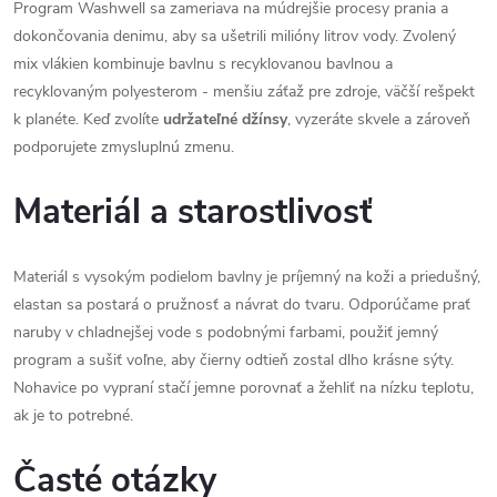
Program Washwell sa zameriava na múdrejšie procesy prania a
dokončovania denimu, aby sa ušetrili milióny litrov vody. Zvolený
mix vlákien kombinuje bavlnu s recyklovanou bavlnou a
recyklovaným polyesterom - menšiu záťaž pre zdroje, väčší rešpekt
k planéte. Keď zvolíte
udržateľné džínsy
, vyzeráte skvele a zároveň
podporujete zmysluplnú zmenu.
Materiál a starostlivosť
Materiál s vysokým podielom bavlny je príjemný na koži a priedušný,
elastan sa postará o pružnosť a návrat do tvaru. Odporúčame prať
naruby v chladnejšej vode s podobnými farbami, použiť jemný
program a sušiť voľne, aby čierny odtieň zostal dlho krásne sýty.
Nohavice po vypraní stačí jemne porovnať a žehliť na nízku teplotu,
ak je to potrebné.
Časté otázky