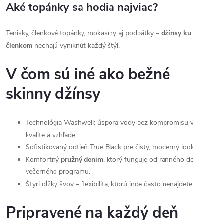
Aké topánky sa hodia najviac?
Tenisky, členkové topánky, mokasíny aj podpätky –
džínsy ku
členkom
nechajú vyniknúť každý štýl.
V čom sú iné ako bežné
skinny džínsy
Technológia Washwell: úspora vody bez kompromisu v
kvalite a vzhľade.
Sofistikovaný odtieň True Black pre čistý, moderný look.
Komfortný
pružný denim
, ktorý funguje od ranného do
večerného programu.
Štyri dĺžky švov – flexibilita, ktorú inde často nenájdete.
Pripravené na každý deň