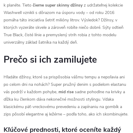
k planéte. Tieto
čierne super skinny džínsy
z udržateľnej kolekcie
Washwell vznikli s dôrazom na úsporu vody – od roku 2016
pomáha táto iniciatíva šetriť milióny litrov. Výsledok? Džínsy, v
ktorých vyzeráte skvele a zároveň robíte niečo dobré. Sýty odtieň
True Black, čisté línie a premyslený strih robia z tohto modelu
univerzálny základ šatníka na každý deň.
Prečo si ich zamilujete
Hľadáte džínsy, ktoré sa prispôsobia vášmu tempu a nepoľavia ani
po celom dni na nohách? Super pružný denim s podielom elastanu
vás podrží v každom pohybe,
mid rise
sadne pohodlne na krivky a
dĺžka ku členkom dáva nekonečné možnosti stylingu. Vďaka
klasickému päť-vreckovému prevedeniu a zapínaniu na gombík a
zips pôsobí elegantne aj ležérne – podľa toho, ako ich skombinujete.
Kľúčové prednosti, ktoré oceníte každý