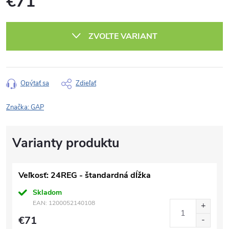
€71
Jednotková
cena:
ZVOĽTE VARIANT
Opýtať sa
Zdieľať
Značka:
GAP
Veľkosť: 24REG - štandardná dĺžka
Skladom
EAN:
1200052140108
€71