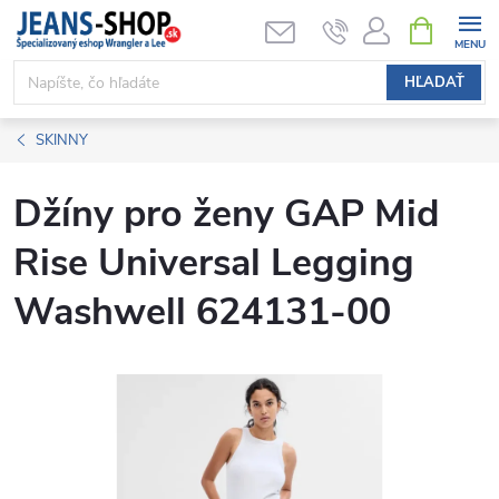
Prejsť
NÁKUPN
KOŠÍK
na
obsah
HĽADAŤ
SKINNY
Džíny pro ženy GAP Mid
Rise Universal Legging
Washwell 624131-00