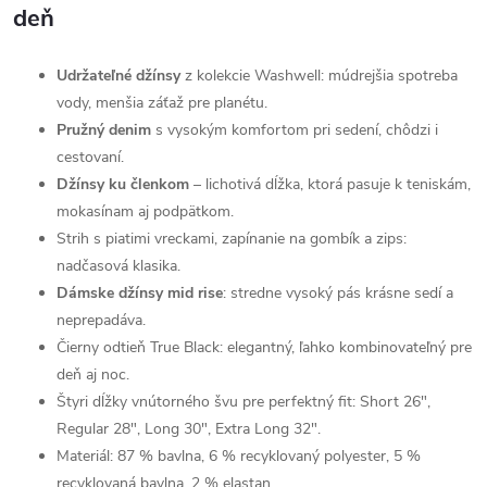
deň
Udržateľné džínsy
z kolekcie Washwell: múdrejšia spotreba
vody, menšia záťaž pre planétu.
Pružný denim
s vysokým komfortom pri sedení, chôdzi i
cestovaní.
Džínsy ku členkom
– lichotivá dĺžka, ktorá pasuje k teniskám,
mokasínam aj podpätkom.
Strih s piatimi vreckami, zapínanie na gombík a zips:
nadčasová klasika.
Dámske džínsy mid rise
: stredne vysoký pás krásne sedí a
neprepadáva.
Čierny odtieň True Black: elegantný, ľahko kombinovateľný pre
deň aj noc.
Štyri dĺžky vnútorného švu pre perfektný fit: Short 26",
Regular 28", Long 30", Extra Long 32".
Materiál: 87 % bavlna, 6 % recyklovaný polyester, 5 %
recyklovaná bavlna, 2 % elastan.