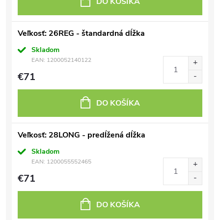
DO KOŠÍKA
Veľkosť: 26REG - štandardná dĺžka
Skladom
EAN:
1200052140122
€71
DO KOŠÍKA
Veľkosť: 28LONG - predĺžená dĺžka
Skladom
EAN:
1200055552465
€71
DO KOŠÍKA