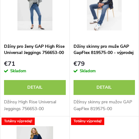
e
p
n
i
i
s
e
Džíny pro ženy GAP High Rise
Džíny skinny pro muže GAP
Universal Jeggings 756653-00
GapFlex 819575-00 - výprodej
p
- výpredaj
p
€71
€79
r
Skladom
Skladom
r
o
DETAIL
DETAIL
o
d
Džínsy High Rise Universal
Džínsy skinny pre mužov GAP
d
Jeggings 756653-00
GapFlex 819575-00
u
Totálny výpredaj!
Totálny výpredaj!
u
k