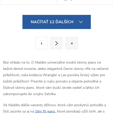
O
NAČÍTAŤ 12 ĎALŠÍCH
v
l
S
1
4
t
á
r
d
á
Bez ohľadu na to, či hľadáte univerzálne modré skinny jeans na
a
n
bežné denné nosenie, alebo elegantné čierne skinny rifle na večerné
k
príležitosti, naša kolekcia Wrangler a Lee ponúka široký výber pre
c
o
každú príležitosť. Prezrite si našu ponuku a objavte pohodlné a
i
štýlové skinny jeans, ktoré vám budú skvele sedieť a ľahko ich
v
zakomponujete do svojho šatníka.
a
e
n
Ak hľadáte ďalšie varianty džínsov, ktoré vám poskytnú pohodlie a
p
i
štýl, pozrite sa aj na
Slim fit jeans
, ktoré ponúkajú užší strih, ale s