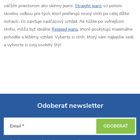
e
r
väčším priestorom ako skinny jeans.
Straight jeans
sú potom
skvelou voľbou pre tých, ktorí preferujú rovný strih po celej dĺžke
v
nohavíc, čo zaisťuje nadčasový vzhľad. Ak túžite po voľnejšom
strihu, môžu byť ideálne
Relaxed jeans
, ktoré poskytujú maximálne
k
pohodlie a ležérny vzhľad. Vyberte si strih, ktorý vám najlepšie sedí,
y
a vytvorte si svoj osobitý štýl.
v
ý
p
i
Odoberať newsletter
s
Z
u
Email
ODOBERAŤ
á