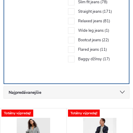
Slim fit jeans
78
Straight jeans
171
Relaxed jeans
81
Wide leg jeans
1
Bootcut jeans
22
Flared jeans
11
Baggy džínsy
17
R
Najpredávanejšie
a
Najlacnejšie
V
Totálny výpredaj!
Totálny výpredaj!
Najdrahšie
d
ý
Abecedne