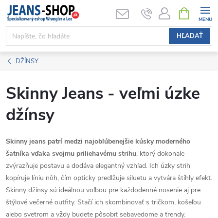
Prejsť
NÁKUPN
KOŠÍK
na
obsah
HĽADAŤ
DŽÍNSY
Skinny Jeans - veľmi úzke
džínsy
Skinny jeans patrí medzi najobľúbenejšie kúsky moderného
šatníka vďaka svojmu priliehavému strihu
, ktorý dokonale
zvýrazňuje postavu a dodáva elegantný vzhľad. Ich úzky strih
kopíruje líniu nôh, čím opticky predlžuje siluetu a vytvára štíhly efekt.
Skinny džínsy sú ideálnou voľbou pre každodenné nosenie aj pre
štýlové večerné outfity. Stačí ich skombinovať s tričkom, košeľou
alebo svetrom a vždy budete pôsobiť sebavedome a trendy.