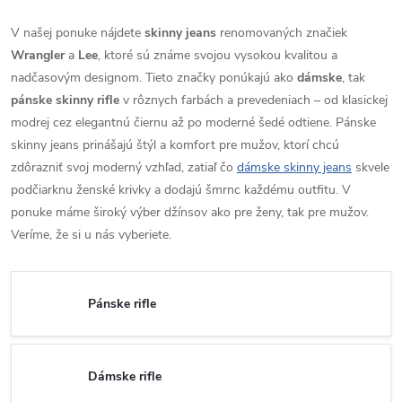
V našej ponuke nájdete
skinny jeans
renomovaných značiek
Wrangler
a
Lee
, ktoré sú známe svojou vysokou kvalitou a
nadčasovým designom. Tieto značky ponúkajú ako
dámske
, tak
pánske skinny rifle
v rôznych farbách a prevedeniach – od klasickej
modrej cez elegantnú čiernu až po moderné šedé odtiene. Pánske
skinny jeans prinášajú štýl a komfort pre mužov, ktorí chcú
zdôrazniť svoj moderný vzhľad, zatiaľ čo
dámske skinny jeans
skvele
podčiarknu ženské krivky a dodajú šmrnc každému outfitu. V
ponuke máme široký výber džínsov ako pre ženy, tak pre mužov.
Veríme, že si u nás vyberiete.
Pánske rifle
Dámske rifle