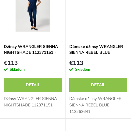
k
t
t
o
o
v
v
Džínsy WRANGLER SIENNA
Dámske džínsy WRANGLER
NIGHTSHADE 112371151 -
SIENNA REBEL BLUE
výpredaj
112362641 - výpredaj
€113
€113
Skladom
Skladom
DETAIL
DETAIL
Džínsy WRANGLER SIENNA
Dámske džínsy WRANGLER
NIGHTSHADE 112371151
SIENNA REBEL BLUE
112362641