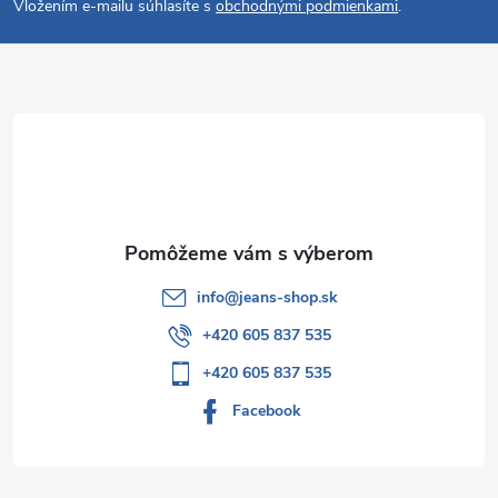
Vložením e-mailu súhlasíte s
obchodnými podmienkami
.
p
ä
t
i
e
info
@
jeans-shop.sk
+420 605 837 535
+420 605 837 535
Facebook