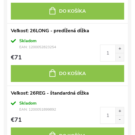
DO KOŠÍKA
Veľkosť: 26LONG - predĺžená dĺžka
Skladom
EAN:
1200052823254
€71
DO KOŠÍKA
Veľkosť: 26REG - štandardná dĺžka
Skladom
EAN:
1200051899892
€71