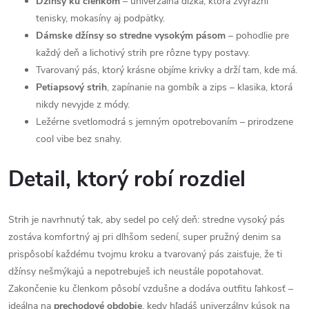
Džínsy ku členkom
– univerzálna dĺžka, ktorá zvýrazní
tenisky, mokasíny aj podpätky.
Dámske džínsy so stredne vysokým pásom
– pohodlie pre
každý deň a lichotivý strih pre rôzne typy postavy.
Tvarovaný pás, ktorý krásne objíme krivky a drží tam, kde má.
Petiapsový strih
, zapínanie na gombík a zips – klasika, ktorá
nikdy nevyjde z módy.
Ležérne svetlomodrá s jemným opotrebovaním – prirodzene
cool vibe bez snahy.
Detail, ktorý robí rozdiel
Strih je navrhnutý tak, aby sedel po celý deň: stredne vysoký pás
zostáva komfortný aj pri dlhšom sedení, super pružný denim sa
prispôsobí každému tvojmu kroku a tvarovaný pás zaisťuje, že ti
džínsy nešmýkajú a nepotrebuješ ich neustále popotahovat.
Zakončenie ku členkom pôsobí vzdušne a dodáva outfitu ľahkosť –
ideálna na
prechodové obdobie
, kedy hľadáš univerzálny kúsok na