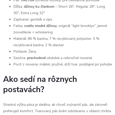
Pas:
mid rise
(stredne vysoký) pre celodenné pohodlie
Dĺžka:
džínsy ku členkom
– Short 26", Regular 28", Long
30", Extra Long 32"
Zapínanie: gombík a zips
Farba:
svetlo modré džínsy
, originál “light brooklyn”, jemné
zosvetlenie + whiskering
Materiál: 86 % bavlna, 7 % recyklovaný polyester, 5 %
recyklovaná bavlna, 2 % elastan
Pohlavie: Ženy
Sezóna:
prechodové
obdobie a celoročné nosenie
Pocit z nosenia: mäkké, pružné, drží tvar, poddajné pri pohybe
Ako sedí na rôznych
postavách?
Stredná výška pása je ideálna, ak chceš zvýrazniť pás, ale zároveň
preferuješ komfort. Tvarovaný pás bráni odstávaniu v oblasti chrbta