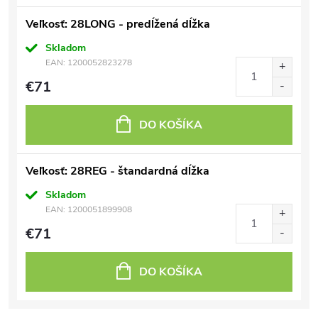
Veľkosť: 28LONG - predĺžená dĺžka
Skladom
EAN:
1200052823278
€71
DO KOŠÍKA
Veľkosť: 28REG - štandardná dĺžka
Skladom
EAN:
1200051899908
€71
DO KOŠÍKA