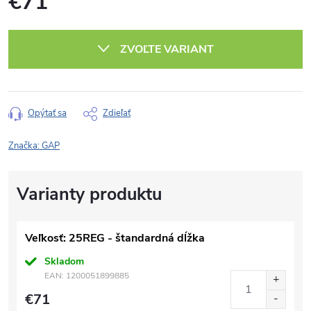
€71
Jednotková
cena:
ZVOĽTE VARIANT
Opýtať sa
Zdieľať
Značka:
GAP
Veľkosť: 25REG - štandardná dĺžka
Skladom
EAN:
1200051899885
€71