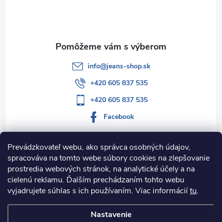
t
i
e
info
@
jeans-shop.sk
+420 605 837 535
+420 605 837 535
Facebook
Prevádzkovateľ webu, ako správca osobných údajov,
spracováva na tomto webe súbory cookies na zlepšovanie
Informácie pre vás
prostredia webových stránok, na analytické účely a na
cielenú reklamu. Ďalším prechádzaním tohto webu
Kategórie
vyjadrujete súhlas s ich používaním. Viac informácií
tu
.
Nastavenie