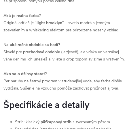
sa prispôsobí pohybu počas celého dňa.
Aká je reálna farba?
Originál odtieň je “
light brooklyn
” – svetlo modrá s jemným
zosvetlením a whiskering efektom pre prirodzene nosený vzhľad.
Na aké ročné obdobie sa hodí?
Skvelé pre
prechodové obdobie
(jar/jeseň), ale vďaka univerzálnej
váhe denimu ich unesieš aj v lete s crop topom av zime s vrstvením.
Ako sa o džínsy starať?
Per naruby na šetrný program v studenejšej vode, aby farba dlhšie
vydržala. Sušenie na vzduchu pomôže zachovať pružnosť aj tvar.
Špecifikácie a detaily
Strih: klasický
päťkapsový strih
s tvarovaným pásom