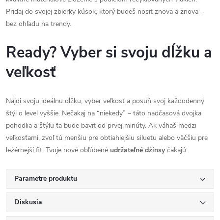
Pridaj do svojej zbierky kúsok, ktorý budeš nosiť znova a znova –
bez ohľadu na trendy.
Ready? Vyber si svoju dĺžku a
veľkosť
Nájdi svoju ideálnu dĺžku, vyber veľkosť a posuň svoj každodenný
štýl o level vyššie. Nečakaj na “niekedy” – táto nadčasová dvojka
pohodlia a štýlu ťa bude baviť od prvej minúty. Ak váhaš medzi
veľkosťami, zvoľ tú menšiu pre obtiahlejšiu siluetu alebo väčšiu pre
ležérnejší fit. Tvoje nové obľúbené
udržateľné džínsy
čakajú.
Parametre produktu
Diskusia