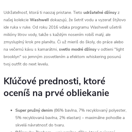
Udržateľnosť, ktorá ti naozaj pristane. Tieto
udržateľné džínsy
z
našej kolekcie
Washwell
dokazujú, že šetriť vodu a vyzerať štýlovo
ide ruka v ruke. Od roku 2016 vďaka programu Washwell ušetrili
milióny litrov vody, takže s každým nosením robíš malý, ale
zmysluplný krok pre planétu. Či už mieriš do školy, do práce alebo
na večernú kávu s kamarátmi,
svetlo modré džínsy
v odtieni "light
brooklyn" so jemným zosvetlením a efektom whiskering posunú
tvoj outfit do next levelu.
Kľúčové prednosti, ktoré
oceníš na prvé obliekanie
Super pružný denim
(86% bavlna, 7% recyklovaný polyester,
5% recyklovaná bavlna, 2% elastan) – maximálne pohodlie a
skvelá návratnosť do tvaru.