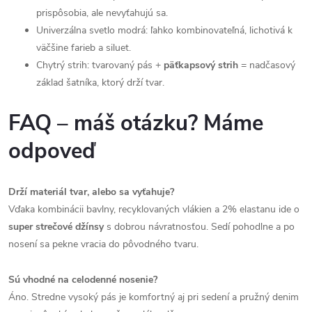
prispôsobia, ale nevyťahujú sa.
Univerzálna svetlo modrá: ľahko kombinovateľná, lichotivá k
väčšine farieb a siluet.
Chytrý strih: tvarovaný pás +
päťkapsový strih
= nadčasový
základ šatníka, ktorý drží tvar.
FAQ – máš otázku? Máme
odpoveď
Drží materiál tvar, alebo sa vyťahuje?
Vďaka kombinácii bavlny, recyklovaných vlákien a 2% elastanu ide o
super strečové džínsy
s dobrou návratnosťou. Sedí pohodlne a po
nosení sa pekne vracia do pôvodného tvaru.
Sú vhodné na celodenné nosenie?
Áno. Stredne vysoký pás je komfortný aj pri sedení a pružný denim