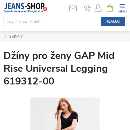
Prejsť
NÁKUPN
KOŠÍK
na
obsah
HĽADAŤ
SKINNY
Džíny pro ženy GAP Mid
Rise Universal Legging
619312-00