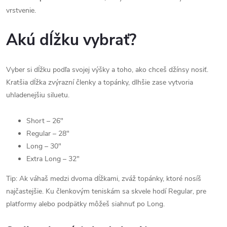
vrstvenie.
Akú dĺžku vybrať?
Vyber si dĺžku podľa svojej výšky a toho, ako chceš džínsy nosiť.
Kratšia dĺžka zvýrazní členky a topánky, dlhšie zase vytvoria
uhladenejšiu siluetu.
Short – 26"
Regular – 28"
Long – 30"
Extra Long – 32"
Tip: Ak váhaš medzi dvoma dĺžkami, zváž topánky, ktoré nosíš
najčastejšie. Ku členkovým teniskám sa skvele hodí Regular, pre
platformy alebo podpätky môžeš siahnuť po Long.