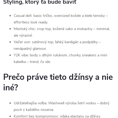
Styling, ktorý ťa bude baviť
Casual deň: basic tričko, oversized košele a biele tenisky –
effortless look ready.
Mestský chic: crop top, kožené sako a mokasíny – minimal,
ale výrazné.
Večer von: saténový top, ľahký kardigán a podpätky –
nenápadný glamour.
Y2K vibe: body s dlhým rukávom, chunky sneakers a mini
kabelka – trend, čo ide.
Prečo práve tieto džínsy a nie
iné?
Udržateľnejšia voľba: Washwell výroba šetrí vodou – dobrý
pocit z každého nosenia.
Komfort bez kompromisov: vďaka elastanu sa džínsy