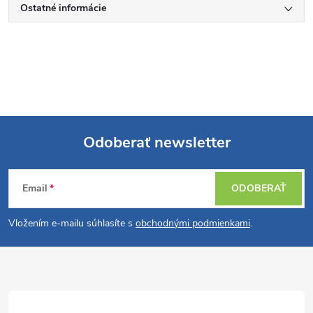
Ostatné informácie
Odoberať newsletter
Z
Email
ODOBERAŤ
á
Vložením e-mailu súhlasíte s
obchodnými podmienkami
.
p
ä