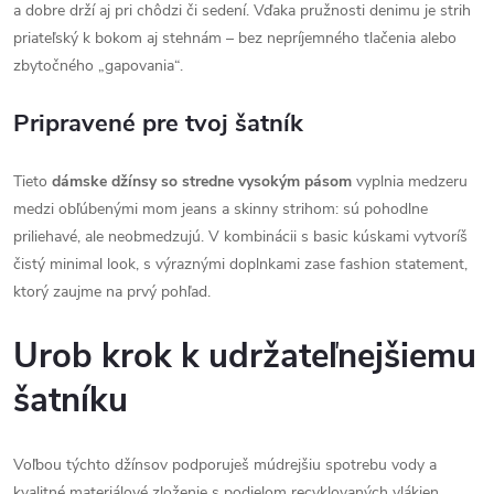
a dobre drží aj pri chôdzi či sedení. Vďaka pružnosti denimu je strih
priateľský k bokom aj stehnám – bez nepríjemného tlačenia alebo
zbytočného „gapovania“.
Pripravené pre tvoj šatník
Tieto
dámske džínsy so stredne vysokým pásom
vyplnia medzeru
medzi obľúbenými mom jeans a skinny strihom: sú pohodlne
priliehavé, ale neobmedzujú. V kombinácii s basic kúskami vytvoríš
čistý minimal look, s výraznými doplnkami zase fashion statement,
ktorý zaujme na prvý pohľad.
Urob krok k udržateľnejšiemu
šatníku
Voľbou týchto džínsov podporuješ múdrejšiu spotrebu vody a
kvalitné materiálové zloženie s podielom recyklovaných vlákien.