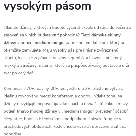
vysokým pásom
Hľadáte džínsy, v ktorých budete vyzerať skvele od rána do večera a
zároveň sa v nich budete cítiť pohodlne? Tieto
dámske skinny
džínsy
v odtieni
medium indigo
sú presne tým kúskom, ktorý si
okamžite zamilujete. Majú
vysoký pás
pre krásne zvýraznenú
siluetu, klasické zapínanie na zips a gombík a hlavne - príjemný,
mäkký a
strečový
materiál, ktorý sa prispôsobí vašej postave a drží
tvar po celý deň.
Kombinácia 70% bavlny, 28% polyesteru a 2% elastanu vytvára
ideálnu rovnováhu medzi komfortom a oporou. Vďaka tomu sa
džínsy nevybíjajú, nepovoľujú v kolenách a držia čistú linku. Tmavý
odtieň
tmavo modrej džínsy
v „
medium indigo
“ prevedení pôsobí
elegantne, hodí sa k teniskám aj podpätkom a skvele funguje v
prechodových obdobiach, kedy chcete vyzerať upravene a cítiť sa
pohodlne.