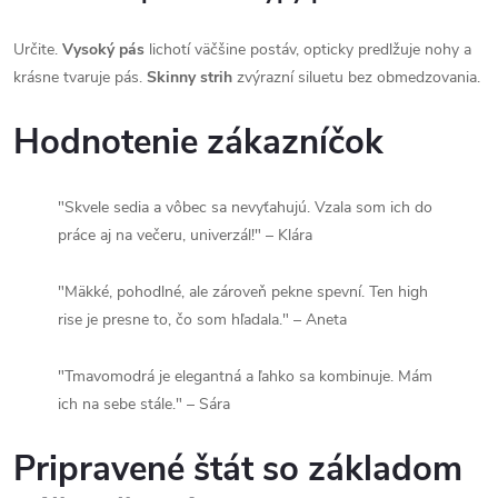
Určite.
Vysoký pás
lichotí väčšine postáv, opticky predlžuje nohy a
krásne tvaruje pás.
Skinny strih
zvýrazní siluetu bez obmedzovania.
Hodnotenie zákazníčok
"Skvele sedia a vôbec sa nevyťahujú. Vzala som ich do
práce aj na večeru, univerzál!" – Klára
"Mäkké, pohodlné, ale zároveň pekne spevní. Ten high
rise je presne to, čo som hľadala." – Aneta
"Tmavomodrá je elegantná a ľahko sa kombinuje. Mám
ich na sebe stále." – Sára
Pripravené štát so základom