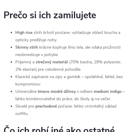
Prečo si ich zamilujete
High rise
strih lichotí postave, vyhladzuje oblasť brucha a
opticky predlžuje nohy.
Skinny strih
krásne kopíruje líniu tela, ale vďaka pružnosti
neobmedzuje v pohybe.
Príjemný a
strečový materiál
(70% bavlna, 28% polyester,
2% elastan) pre celodenné pohodlie.
Klasické zapínanie na zips a gombík – spoľahlivé, ľahké, bez
kompromisov.
Univerzálne
tmavo modré džínsy
v odtieni
medium indigo
–
ľahko kombinovateľné do práce, do školy aj na večer.
Skvelé pre
prechodové
počasie: ľahko vrstviteľný základ
outfitu.
Čo ich robí iné ako ostatné