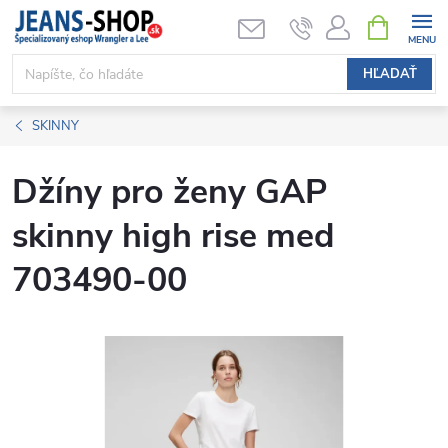
Prejsť
NÁKUPN
KOŠÍK
na
obsah
HĽADAŤ
SKINNY
Džíny pro ženy GAP
skinny high rise med
703490-00