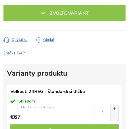
Jednotková
cena:
ZVOĽTE VARIANT
Opýtať sa
Zdieľať
Značka:
GAP
Veľkosť: 24REG - štandardná dĺžka
Skladom
EAN:
1200056845573
€67