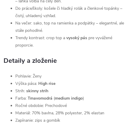
– ľahká voľba na celý deň.
Do práce/školy: košele či hladký rolák a členkové topánky –
čistý, uhladený vzhľad.
Na večer: sako, top na ramienka a podpätky – elegantné, ale
stále pohodlné.
Trendy kontrast: crop top a
vysoký pás
pre vyvážené
proporcie.
Detaily a zloženie
Pohlavie: Ženy
Výška pása:
High rise
Strih:
skinny strih
Farba:
Tmavomodrá
(
medium indigo
)
Ročné obdobie: Prechodové
Materiál: 70% bavlna, 28% polyester, 2% elastan
Zapínanie: zips a gombík