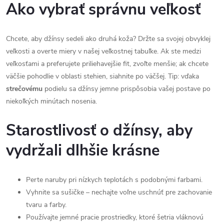
Ako vybrať správnu veľkosť
Chcete, aby džínsy sedeli ako druhá koža? Držte sa svojej obvyklej
veľkosti a overte miery v našej veľkostnej tabuľke. Ak ste medzi
veľkosťami a preferujete priliehavejšie fit, zvoľte menšie; ak chcete
väčšie pohodlie v oblasti stehien, siahnite po väčšej. Tip: vďaka
strečovému
podielu sa džínsy jemne prispôsobia vašej postave po
niekoľkých minútach nosenia.
Starostlivosť o džínsy, aby
vydržali dlhšie krásne
Perte naruby pri nízkych teplotách s podobnými farbami.
Vyhnite sa sušičke – nechajte voľne uschnúť pre zachovanie
tvaru a farby.
Používajte jemné pracie prostriedky, ktoré šetria vláknovú