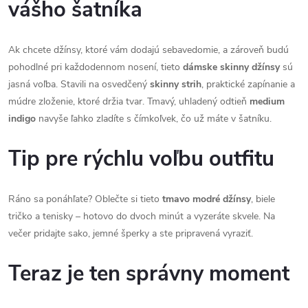
vášho šatníka
Ak chcete džínsy, ktoré vám dodajú sebavedomie, a zároveň budú
pohodlné pri každodennom nosení, tieto
dámske skinny džínsy
sú
jasná voľba. Stavili na osvedčený
skinny strih
, praktické zapínanie a
múdre zloženie, ktoré držia tvar. Tmavý, uhladený odtieň
medium
indigo
navyše ľahko zladíte s čímkoľvek, čo už máte v šatníku.
Tip pre rýchlu voľbu outfitu
Ráno sa ponáhľate? Oblečte si tieto
tmavo modré džínsy
, biele
tričko a tenisky – hotovo do dvoch minút a vyzeráte skvele. Na
večer pridajte sako, jemné šperky a ste pripravená vyraziť.
Teraz je ten správny moment