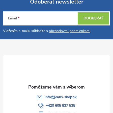
Odoberať newsletter
Z
Email
ODOBERAŤ
á
Vložením e-mailu súhlasíte s
obchodnými podmienkami
.
p
ä
t
i
e
info
@
jeans-shop.sk
+420 605 837 535