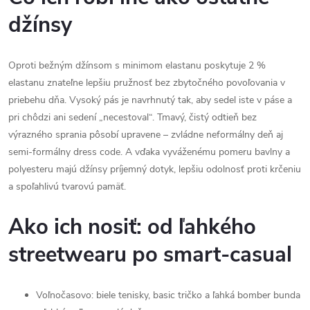
džínsy
Oproti bežným džínsom s minimom elastanu poskytuje 2 %
elastanu znateľne lepšiu pružnosť bez zbytočného povoľovania v
priebehu dňa. Vysoký pás je navrhnutý tak, aby sedel iste v páse a
pri chôdzi ani sedení „necestoval“. Tmavý, čistý odtieň bez
výrazného sprania pôsobí upravene – zvládne neformálny deň aj
semi-formálny dress code. A vďaka vyváženému pomeru bavlny a
polyesteru majú džínsy príjemný dotyk, lepšiu odolnosť proti krčeniu
a spoľahlivú tvarovú pamäť.
Ako ich nosiť: od ľahkého
streetwearu po smart-casual
Voľnočasovo: biele tenisky, basic tričko a ľahká bomber bunda