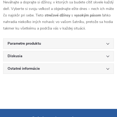
Neváhajte a doprajte si džínsy, v ktorých sa budete cítiť skvele každý
deň. Vyberte si svoju veľkosť a objednajte ešte dnes – nech ich máte
čo najskôr pri sebe. Tieto
strečové džínsy
s
vysokým pásom
ľahko
nahradia niekoľko iných nohavíc vo vašom šatníku, pretože sa hodia
takmer ku všetkému a podržia vás v každej situácii.
Parametre produktu
Diskusia
Ostatné informácie