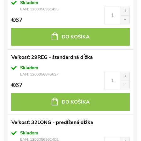
Skladom
EAN:
1200056961495
€67
DO KOŠÍKA
Veľkosť: 29REG - štandardná dĺžka
Skladom
EAN:
1200056845627
€67
DO KOŠÍKA
Veľkosť: 32LONG - predĺžená dĺžka
Skladom
EAN:
1200056961402