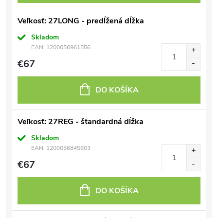
Veľkosť: 27LONG - predĺžená dĺžka
Skladom
EAN:
1200056961556
€67
DO KOŠÍKA
Veľkosť: 27REG - štandardná dĺžka
Skladom
EAN:
1200056845603
€67
DO KOŠÍKA