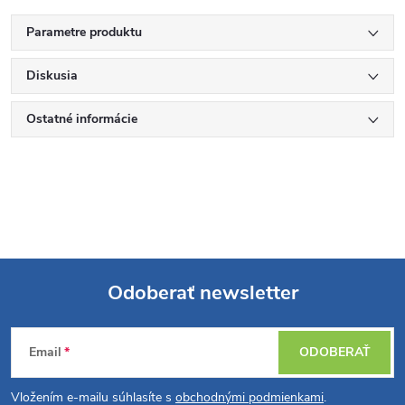
Parametre produktu
Diskusia
Ostatné informácie
Odoberať newsletter
Z
Email
ODOBERAŤ
á
Vložením e-mailu súhlasíte s
obchodnými podmienkami
.