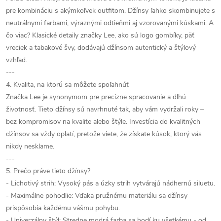
pre kombináciu s akýmkoľvek outfitom. Džínsy ľahko skombinujete s
neutrálnymi farbami, výraznými odtieňmi aj vzorovanými kúskami. A
čo viac? Klasické detaily značky Lee, ako sú logo gombíky, päť
vreciek a tabakové švy, dodávajú džínsom autentický a štýlový
vzhľad.
---
4. Kvalita, na ktorú sa môžete spoľahnúť
Značka Lee je synonymom pre precízne spracovanie a dlhú
životnosť. Tieto džínsy sú navrhnuté tak, aby vám vydržali roky –
bez kompromisov na kvalite alebo štýle. Investícia do kvalitných
džínsov sa vždy oplatí, pretože viete, že získate kúsok, ktorý vás
nikdy nesklame.
---
5. Prečo práve tieto džínsy?
- Lichotivý strih: Vysoký pás a úzky strih vytvárajú nádhernú siluetu.
- Maximálne pohodlie: Vďaka pružnému materiálu sa džínsy
prispôsobia každému vášmu pohybu.
- Univerzálny štýl: Stredne modrá farba sa hodí ku všetkému - od