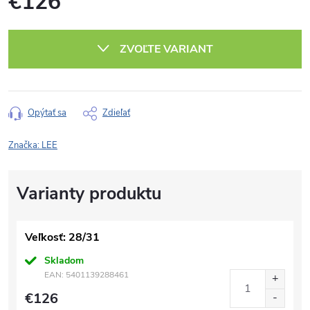
€126
Jednotková
cena:
ZVOĽTE VARIANT
Opýtať sa
Zdieľať
Značka:
LEE
Veľkosť: 28/31
Skladom
EAN:
5401139288461
€126