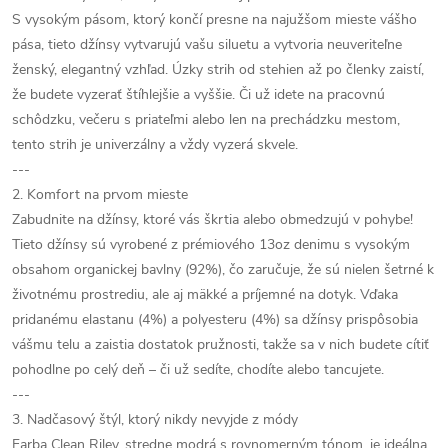
S vysokým pásom, ktorý končí presne na najužšom mieste vášho
pása, tieto džínsy vytvarujú vašu siluetu a vytvoria neuveriteľne
ženský, elegantný vzhľad. Úzky strih od stehien až po členky zaistí,
že budete vyzerať štíhlejšie a vyššie. Či už idete na pracovnú
schôdzku, večeru s priateľmi alebo len na prechádzku mestom,
tento strih je univerzálny a vždy vyzerá skvele.
---
2. Komfort na prvom mieste
Zabudnite na džínsy, ktoré vás škrtia alebo obmedzujú v pohybe!
Tieto džínsy sú vyrobené z prémiového 13oz denimu s vysokým
obsahom organickej bavlny (92%), čo zaručuje, že sú nielen šetrné k
životnému prostrediu, ale aj mäkké a príjemné na dotyk. Vďaka
pridanému elastanu (4%) a polyesteru (4%) sa džínsy prispôsobia
vášmu telu a zaistia dostatok pružnosti, takže sa v nich budete cítiť
pohodlne po celý deň – či už sedíte, chodíte alebo tancujete.
---
3. Nadčasový štýl, ktorý nikdy nevyjde z módy
Farba Clean Riley, stredne modrá s rovnomerným tónom, je ideálna