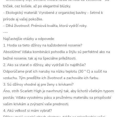
tričiek, cez košele, až po elegantné blúzky.
- Ekologický materiál: Vyrobené z organickej bavlny - šetrné k
prírode aj vašej pokožke.
- Dlhá životnosť: Prémiová kvalita, ktorá vydrží roky.
---
Najčastejšie otázky a odpovede:
1. Hodia sa tieto džínsy na každodenné nosenie?
Absolútne! Vďaka kombinácii pohodlia a štýlu sú perfektné ako na
bežné nosenie, tak aj na špeciálne príležitosti.
2. Ako sa starať o džínsy, aby vydržali čo najdlhšie?
Odporúčame prať ich naruby na nízku teplotu (30 ° C) a sušiť na
vzduchu. Tým predĺžite ich životnosť a zachováte ich farbu.
3. Sú džínsy vhodné aj pre ženy s krivkami?
Áno, strih Scarlett High je navrhnutý tak, aby lichotil všetkým typom
postáv. Vďaka vysokému pásu a pružnému materiálu sa prispôsobí
vašim krivkám a zvýrazní vaše prednosti.
4. Akú veľkosť si mám vybrať?