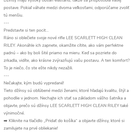
Džínsy majú vysoký obsah elastanu, takže sa prispôsobia vašej
postave. Pokiaľ váhate medzi dvoma veľkosťami, odporúčame zvoliť
tú menšiu.
---
Predstavte si ten pocit…
Ráno si oblečiete svoje nové rifle LEE SCARLETT HIGH CLEAN
RILEY. Akonáhle ich zapnete, okamžite cítite, ako vám perfektne
padnú – ako by boli šité priamo na mieru. Keď sa pozriete do
zrkadla, vidíte, ako krásne zvýrazňujú vašu postavu. A ten komfort?
To je niečo, čo ste ešte nikdy nezažili.
---
Nečakajte, kým budú vypredané!
Tieto džínsy sú obľúbené medzi ženami, ktoré hľadajú kvalitu, štýl a
pohodlie v jednom. Nechajte ich stať sa základom vášho šatníka a
objavte, prečo sú džínsy LEE SCARLETT HIGH CLEAN RILEY také
výnimočné.
➡️ Kliknite na tlačidlo „Pridať do košíka“ a objavte džínsy, ktoré si
zamilujete na prvé obliekanie!