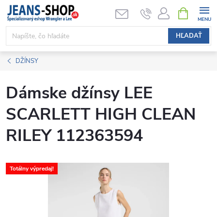
Prejsť
NÁKUPN
KOŠÍK
na
obsah
HĽADAŤ
DŽÍNSY
Dámske džínsy LEE
SCARLETT HIGH CLEAN
RILEY 112363594
Totálny výpredaj!