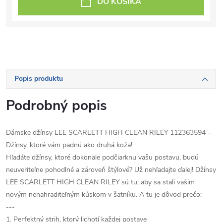
DO KOŠÍKA
Popis produktu
Podrobný popis
Dámske džínsy LEE SCARLETT HIGH CLEAN RILEY 112363594 –
Džínsy, ktoré vám padnú ako druhá koža!
Hľadáte džínsy, ktoré dokonale podčiarknu vašu postavu, budú
neuveriteľne pohodlné a zároveň štýlové? Už nehľadajte ďalej! Džínsy
LEE SCARLETT HIGH CLEAN RILEY sú tu, aby sa stali vašim
novým nenahraditeľným kúskom v šatníku. A tu je dôvod prečo:
---
1. Perfektný strih, ktorý lichotí každej postave