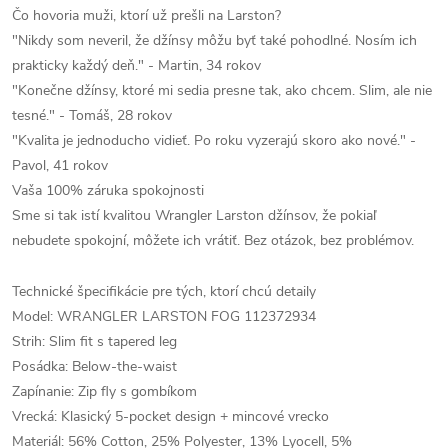
Čo hovoria muži, ktorí už prešli na Larston?
"Nikdy som neveril, že džínsy môžu byť také pohodlné. Nosím ich
prakticky každý deň." - Martin, 34 rokov
"Konečne džínsy, ktoré mi sedia presne tak, ako chcem. Slim, ale nie
tesné." - Tomáš, 28 rokov
"Kvalita je jednoducho vidieť. Po roku vyzerajú skoro ako nové." -
Pavol, 41 rokov
Vaša 100% záruka spokojnosti
Sme si tak istí kvalitou Wrangler Larston džínsov, že pokiaľ
nebudete spokojní, môžete ich vrátiť. Bez otázok, bez problémov.
Technické špecifikácie pre tých, ktorí chcú detaily
Model: WRANGLER LARSTON FOG 112372934
Strih: Slim fit s tapered leg
Posádka: Below-the-waist
Zapínanie: Zip fly s gombíkom
Vrecká: Klasický 5-pocket design + mincové vrecko
Materiál: 56% Cotton, 25% Polyester, 13% Lyocell, 5%