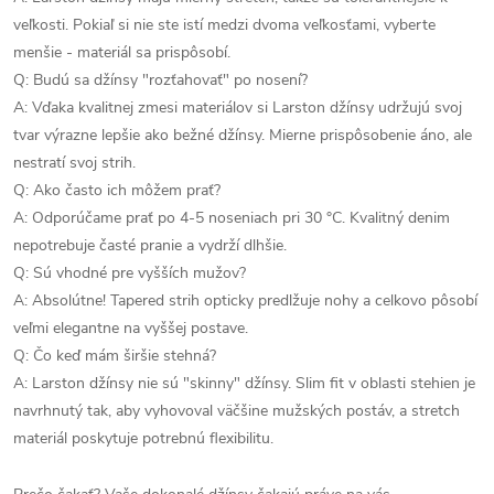
veľkosti. Pokiaľ si nie ste istí medzi dvoma veľkosťami, vyberte
menšie - materiál sa prispôsobí.
Q: Budú sa džínsy "rozťahovať" po nosení?
A: Vďaka kvalitnej zmesi materiálov si Larston džínsy udržujú svoj
tvar výrazne lepšie ako bežné džínsy. Mierne prispôsobenie áno, ale
nestratí svoj strih.
Q: Ako často ich môžem prať?
A: Odporúčame prať po 4-5 noseniach pri 30 °C. Kvalitný denim
nepotrebuje časté pranie a vydrží dlhšie.
Q: Sú vhodné pre vyšších mužov?
A: Absolútne! Tapered strih opticky predlžuje nohy a celkovo pôsobí
veľmi elegantne na vyššej postave.
Q: Čo keď mám širšie stehná?
A: Larston džínsy nie sú "skinny" džínsy. Slim fit v oblasti stehien je
navrhnutý tak, aby vyhovoval väčšine mužských postáv, a stretch
materiál poskytuje potrebnú flexibilitu.