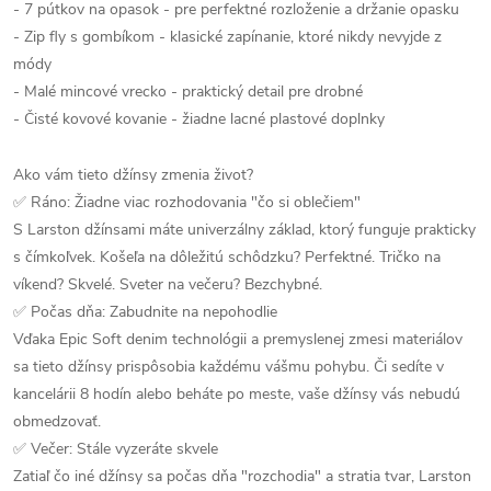
- 7 pútkov na opasok - pre perfektné rozloženie a držanie opasku
- Zip fly s gombíkom - klasické zapínanie, ktoré nikdy nevyjde z
módy
- Malé mincové vrecko - praktický detail pre drobné
- Čisté kovové kovanie - žiadne lacné plastové doplnky
Ako vám tieto džínsy zmenia život?
✅ Ráno: Žiadne viac rozhodovania "čo si oblečiem"
S Larston džínsami máte univerzálny základ, ktorý funguje prakticky
s čímkoľvek. Košeľa na dôležitú schôdzku? Perfektné. Tričko na
víkend? Skvelé. Sveter na večeru? Bezchybné.
✅ Počas dňa: Zabudnite na nepohodlie
Vďaka Epic Soft denim technológii a premyslenej zmesi materiálov
sa tieto džínsy prispôsobia každému vášmu pohybu. Či sedíte v
kancelárii 8 hodín alebo beháte po meste, vaše džínsy vás nebudú
obmedzovať.
✅ Večer: Stále vyzeráte skvele
Zatiaľ čo iné džínsy sa počas dňa "rozchodia" a stratia tvar, Larston