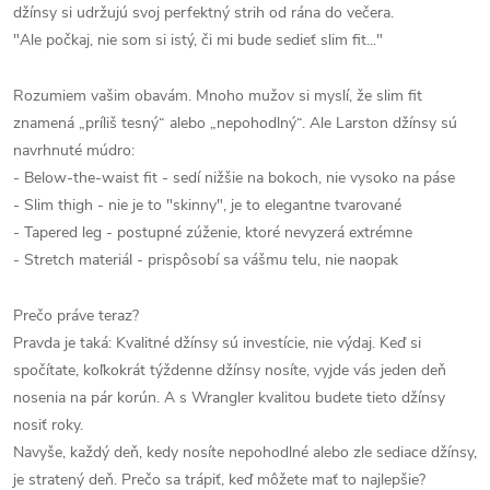
džínsy si udržujú svoj perfektný strih od rána do večera.
"Ale počkaj, nie som si istý, či mi bude sedieť slim fit..."
Rozumiem vašim obavám. Mnoho mužov si myslí, že slim fit
znamená „príliš tesný“ alebo „nepohodlný“. Ale Larston džínsy sú
navrhnuté múdro:
- Below-the-waist fit - sedí nižšie na bokoch, nie vysoko na páse
- Slim thigh - nie je to "skinny", je to elegantne tvarované
- Tapered leg - postupné zúženie, ktoré nevyzerá extrémne
- Stretch materiál - prispôsobí sa vášmu telu, nie naopak
Prečo práve teraz?
Pravda je taká: Kvalitné džínsy sú investície, nie výdaj. Keď si
spočítate, koľkokrát týždenne džínsy nosíte, vyjde vás jeden deň
nosenia na pár korún. A s Wrangler kvalitou budete tieto džínsy
nosiť roky.
Navyše, každý deň, kedy nosíte nepohodlné alebo zle sediace džínsy,
je stratený deň. Prečo sa trápiť, keď môžete mať to najlepšie?