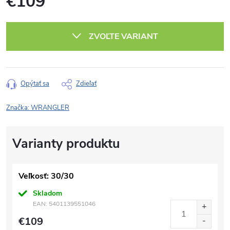
€109
Jednotková
cena:
ZVOĽTE VARIANT
Opýtať sa
Zdieľať
Značka:
WRANGLER
Veľkosť: 30/30
Skladom
EAN:
5401139551046
€109