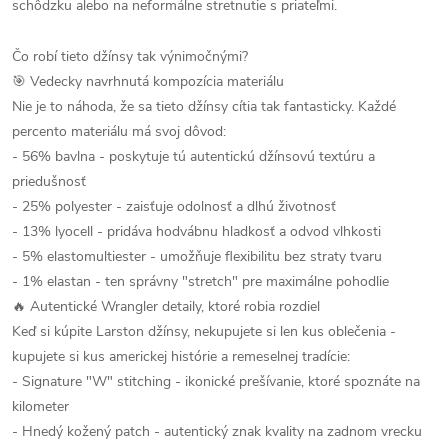
schôdzku alebo na neformálne stretnutie s priateľmi.
Čo robí tieto džínsy tak výnimočnými?
🎯 Vedecky navrhnutá kompozícia materiálu
Nie je to náhoda, že sa tieto džínsy cítia tak fantasticky. Každé
percento materiálu má svoj dôvod:
- 56% bavlna - poskytuje tú autentickú džínsovú textúru a
priedušnosť
- 25% polyester - zaisťuje odolnosť a dlhú životnosť
- 13% lyocell - pridáva hodvábnu hladkosť a odvod vlhkosti
- 5% elastomultiester - umožňuje flexibilitu bez straty tvaru
- 1% elastan - ten správny "stretch" pre maximálne pohodlie
🔥 Autentické Wrangler detaily, ktoré robia rozdiel
Keď si kúpite Larston džínsy, nekupujete si len kus oblečenia -
kupujete si kus americkej histórie a remeselnej tradície:
- Signature "W" stitching - ikonické prešívanie, ktoré spoznáte na
kilometer
- Hnedý kožený patch - autentický znak kvality na zadnom vrecku