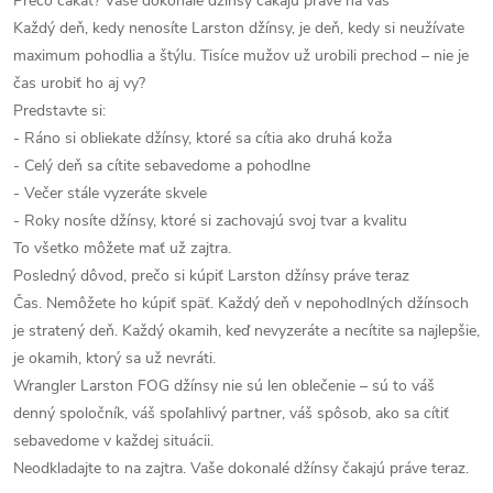
Prečo čakať? Vaše dokonalé džínsy čakajú práve na vás
Každý deň, kedy nenosíte Larston džínsy, je deň, kedy si neužívate
maximum pohodlia a štýlu. Tisíce mužov už urobili prechod – nie je
čas urobiť ho aj vy?
Predstavte si:
- Ráno si obliekate džínsy, ktoré sa cítia ako druhá koža
- Celý deň sa cítite sebavedome a pohodlne
- Večer stále vyzeráte skvele
- Roky nosíte džínsy, ktoré si zachovajú svoj tvar a kvalitu
To všetko môžete mať už zajtra.
Posledný dôvod, prečo si kúpiť Larston džínsy práve teraz
Čas. Nemôžete ho kúpiť späť. Každý deň v nepohodlných džínsoch
je stratený deň. Každý okamih, keď nevyzeráte a necítite sa najlepšie,
je okamih, ktorý sa už nevráti.
Wrangler Larston FOG džínsy nie sú len oblečenie – sú to váš
denný spoločník, váš spoľahlivý partner, váš spôsob, ako sa cítiť
sebavedome v každej situácii.
Neodkladajte to na zajtra. Vaše dokonalé džínsy čakajú práve teraz.