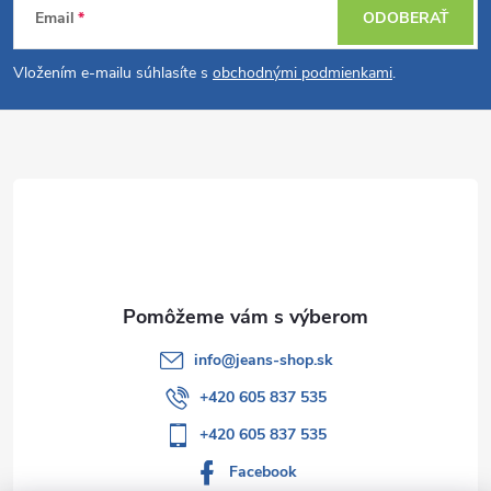
Email
ODOBERAŤ
á
Vložením e-mailu súhlasíte s
obchodnými podmienkami
.
p
ä
t
i
e
info
@
jeans-shop.sk
+420 605 837 535
+420 605 837 535
Facebook