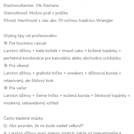
Elastomultiester, 1% Elastane
Starostlivosť: Možno prať v práčke
Pôvod: Navrhnuté s viac ako 70-ročnou tradíciou Wrangler
Styling tipy od profesionálov
🎯 Pre business casual:
Larston džínsy + biela košeľa + tmavé sako + kožené topánky =
perfektná kombinácia pre kanceláriu alebo obchodnú schôdzku
🎯 Pre víkend:
Larston džínsy + grafické tričko + sneakers + džínsová bunda =
relaxovaný, ale štýlový look
🎯 Pre večer:
Larston džínsy + čierne tričko + kožená bunda + členkové topánky =
moderný, sebavedomý vzhľad
Často kladené otázky
Q: Ako poznám, že mi bude sedieť veľkosť?
A: Larston džínsy majú mierny stretch, takže sú tolerantnejšie k