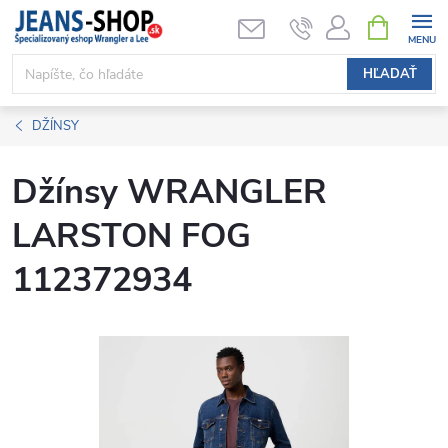
Prejsť
NÁKUPN
KOŠÍK
na
obsah
HĽADAŤ
DŽÍNSY
Džínsy WRANGLER
LARSTON FOG
112372934