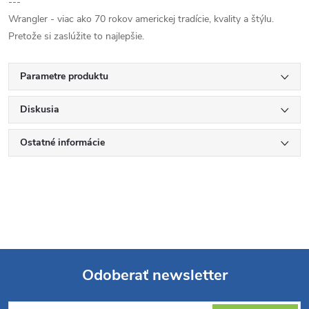
---
Wrangler - viac ako 70 rokov americkej tradície, kvality a štýlu.
Pretože si zaslúžite to najlepšie.
Parametre produktu
Diskusia
Ostatné informácie
Odoberať newsletter
Z