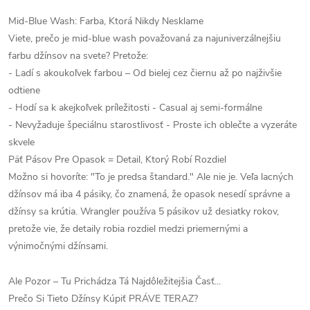
Mid-Blue Wash: Farba, Ktorá Nikdy Nesklame
Viete, prečo je mid-blue wash považovaná za najuniverzálnejšiu
farbu džínsov na svete? Pretože:
- Ladí s akoukoľvek farbou – Od bielej cez čiernu až po najživšie
odtiene
- Hodí sa k akejkoľvek príležitosti - Casual aj semi-formálne
- Nevyžaduje špeciálnu starostlivosť - Proste ich oblečte a vyzeráte
skvele
Päť Pásov Pre Opasok = Detail, Ktorý Robí Rozdiel
Možno si hovoríte: "To je predsa štandard." Ale nie je. Veľa lacných
džínsov má iba 4 pásiky, čo znamená, že opasok nesedí správne a
džínsy sa krútia. Wrangler používa 5 pásikov už desiatky rokov,
pretože vie, že detaily robia rozdiel medzi priemernými a
výnimočnými džínsami.
Ale Pozor – Tu Prichádza Tá Najdôležitejšia Časť...
Prečo Si Tieto Džínsy Kúpiť PRÁVE TERAZ?