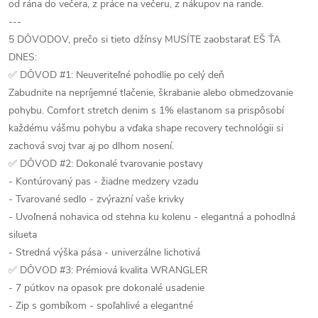
od rána do večera, z práce na večeru, z nákupov na rande.
---
5 DÔVODOV, prečo si tieto džínsy MUSÍTE zaobstarať EŠ ŤA
DNES:
✅ DÔVOD #1: Neuveriteľné pohodlie po celý deň
Zabudnite na nepríjemné tlačenie, škrabanie alebo obmedzovanie
pohybu. Comfort stretch denim s 1% elastanom sa prispôsobí
každému vášmu pohybu a vďaka shape recovery technológii si
zachová svoj tvar aj po dlhom nosení.
✅ DÔVOD #2: Dokonalé tvarovanie postavy
- Kontúrovaný pas - žiadne medzery vzadu
- Tvarované sedlo - zvýrazní vaše krivky
- Uvoľnená nohavica od stehna ku kolenu - elegantná a pohodlná
silueta
- Stredná výška pása - univerzálne lichotivá
✅ DÔVOD #3: Prémiová kvalita WRANGLER
- 7 pútkov na opasok pre dokonalé usadenie
- Zip s gombíkom - spoľahlivé a elegantné