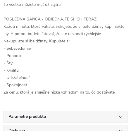
To všetko môžete mať už zajtra.
---
POSLEDNÁ ŠANCA - OBJEDNAJTE SI ICH TERAZ!
Každú minútu, ktorú váhate, riskujete, že si tieto džínsy kúpi niekto
iný. A potom budete ľutovať, že ste nekonali rýchlejšie.
Nekupujete si iba džínsy. Kupujete si:
- Sebavedomie
- Pohodlie
- Štýl
- Kvalitu
- Udržateľnosť
- Spokojnosť
Za cenu, ktorá je smiešne nízka vzhľadom na to, čo dostávate.
---
Parametre produktu
Diskusia