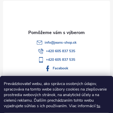
t
i
e
info
@
jeans-shop.sk
+420 605 837 535
+420 605 837 535
Facebook
Prevádzkovateľ webu, ako správca osobných údajov,
spracováva na tomto webe súbory cookies na zlepšovanie
Informácie pre vás
prostredia webových stránok, na analytické účely a na
cielenú reklamu. Ďalším prechádzaním tohto webu
Kategórie
vyjadrujete súhlas s ich používaním. Viac informácií
tu
.