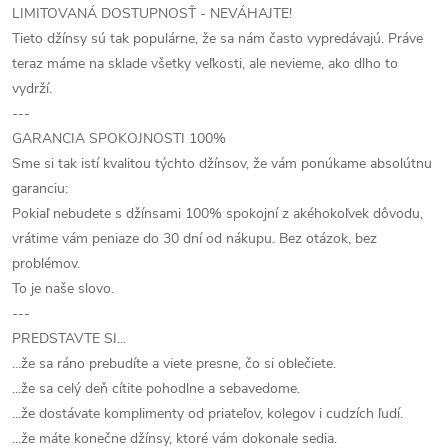
LIMITOVANÁ DOSTUPNOSŤ - NEVÁHAJTE!
Tieto džínsy sú tak populárne, že sa nám často vypredávajú. Práve
teraz máme na sklade všetky veľkosti, ale nevieme, ako dlho to
vydrží.
---
GARANCIA SPOKOJNOSTI 100%
Sme si tak istí kvalitou týchto džínsov, že vám ponúkame absolútnu
garanciu:
Pokiaľ nebudete s džínsami 100% spokojní z akéhokoľvek dôvodu,
vrátime vám peniaze do 30 dní od nákupu. Bez otázok, bez
problémov.
To je naše slovo.
---
PREDSTAVTE SI...
...že sa ráno prebudíte a viete presne, čo si oblečiete.
...že sa celý deň cítite pohodlne a sebavedome.
...že dostávate komplimenty od priateľov, kolegov i cudzích ľudí.
...že máte konečne džínsy, ktoré vám dokonale sedia.