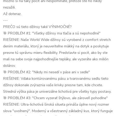
možno si na taký pocit ani nespomínate, pretože ste ho nikdy
nezažili.
Až doteraz.
---
PREČO sú tieto džínsy také VÝNIMOČNÉ?
🎯 PROBLÉM #1: "Všetky džínsy ma tlačia a sú nepohodlné"
RIEŠENIE: Naše World Wide džínsy sú vyrobené z comfort stretch
denim materiálu, ktorý je neuveriteľne mäkký na dotyk a poskytuje
presne tú správnu mieru flexibility. Predstavte si pocit, ako by ste
mali na sebe svoje najpohodlnejšie tepláky, ale vyzeráte ako milión
dolárov.
🎯 PROBLÉM #2: "Nikdy mi nesedí v páse ani v sedle"
RIEŠENIE: Vďaka kontúrovanému pásu a tvarovanému sedlu tieto
džínsy dokonale zvýraznia vaše krivky presne tam, kde chcete.
Stredná výška pása je univerzálne lichotivá pre všetky typy postavy.
🎯 PROBLÉM #3: "Chcem vyzerať štýlovo, ale zároveň pohodlne"
RIEŠENIE: Ultra-lichotivá široká silueta prináša úplne nový rozmer
slova "uvoľnený". Moderný a všestranný základný kus, ktorý funguje