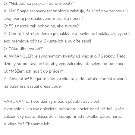
Q: "Nebudú sa po praní deformovať?"
A: Nie! Shape recovery technológia zaisťuje, že si džínsy zachovajú
svoj tvar aj po opakovanom praní a nosení.
Q: "Sú naozaj tak pohodlné, ako tvrdíte?"
A: Comfort stretch denim je mäkký ako bavlnené tepláky, ale vyzerá
ako prémiové džínsy. Skúste ich a uvidíte sami!
Q: "Ako dlho vydrží?"
A: WRANGLER je synonymom kvality už viac ako 75 rokov. Tieto
džínsy sú postavené tak, aby vydržali roky intenzívneho nosenia.
Q: "Môžem ich nosiť do práce?"
A: Absolútne! Elegantná široká silueta je dostatočne sofistikovaná
na business casual dress code.
---
VAROVANIE: Tieto džínsy môžu spôsobiť závislosť!
Akonáhle si ich raz oblečiete, nebudete chcieť nosiť nič iné. Naše
zákazníčky často hlásia, že si kupujú hneď niekoľko párov naraz.
A viete čo? Chápeme ich.
---