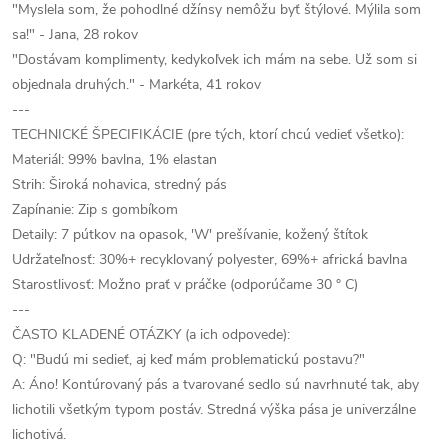
"Myslela som, že pohodlné džínsy nemôžu byť štýlové. Mýlila som
sa!" - Jana, 28 rokov
"Dostávam komplimenty, kedykoľvek ich mám na sebe. Už som si
objednala druhých." - Markéta, 41 rokov
---
TECHNICKÉ ŠPECIFIKÁCIE (pre tých, ktorí chcú vedieť všetko):
Materiál: 99% bavlna, 1% elastan
Strih: Široká nohavica, stredný pás
Zapínanie: Zip s gombíkom
Detaily: 7 pútkov na opasok, 'W' prešívanie, kožený štítok
Udržateľnosť: 30%+ recyklovaný polyester, 69%+ africká bavlna
Starostlivosť: Možno prať v práčke (odporúčame 30 ° C)
---
ČASTO KLADENÉ OTÁZKY (a ich odpovede):
Q: "Budú mi sedieť, aj keď mám problematickú postavu?"
A: Áno! Kontúrovaný pás a tvarované sedlo sú navrhnuté tak, aby
lichotili všetkým typom postáv. Stredná výška pása je univerzálne
lichotivá.