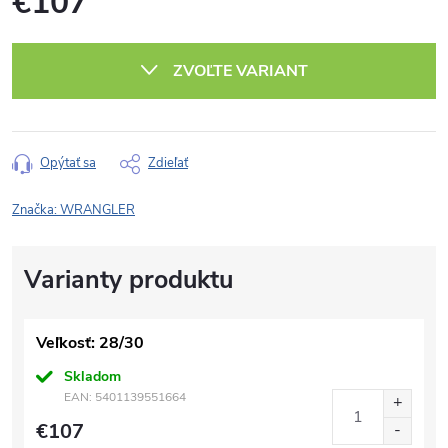
€107
Jednotková
cena:
ZVOĽTE VARIANT
Opýtať sa
Zdieľať
Značka:
WRANGLER
Veľkosť: 28/30
Skladom
EAN:
5401139551664
€107