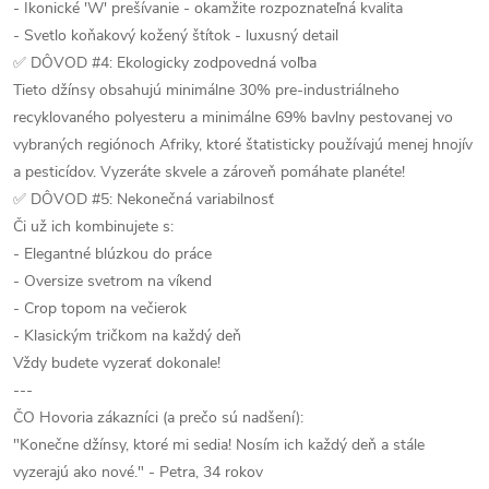
- Ikonické 'W' prešívanie - okamžite rozpoznateľná kvalita
- Svetlo koňakový kožený štítok - luxusný detail
✅ DÔVOD #4: Ekologicky zodpovedná voľba
Tieto džínsy obsahujú minimálne 30% pre-industriálneho
recyklovaného polyesteru a minimálne 69% bavlny pestovanej vo
vybraných regiónoch Afriky, ktoré štatisticky používajú menej hnojív
a pesticídov. Vyzeráte skvele a zároveň pomáhate planéte!
✅ DÔVOD #5: Nekonečná variabilnosť
Či už ich kombinujete s:
- Elegantné blúzkou do práce
- Oversize svetrom na víkend
- Crop topom na večierok
- Klasickým tričkom na každý deň
Vždy budete vyzerať dokonale!
---
ČO Hovoria zákazníci (a prečo sú nadšení):
"Konečne džínsy, ktoré mi sedia! Nosím ich každý deň a stále
vyzerajú ako nové." - Petra, 34 rokov