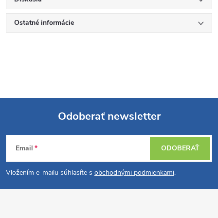
Ostatné informácie
Odoberať newsletter
Z
Email
ODOBERAŤ
á
Vložením e-mailu súhlasíte s
obchodnými podmienkami
.
p
ä