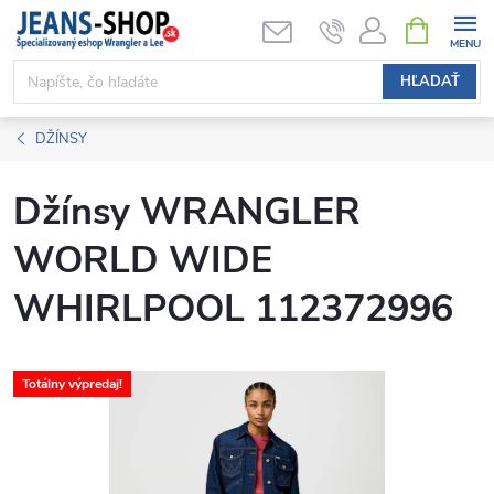
Prejsť
NÁKUPN
KOŠÍK
na
obsah
HĽADAŤ
DŽÍNSY
Džínsy WRANGLER
WORLD WIDE
WHIRLPOOL 112372996
Totálny výpredaj!