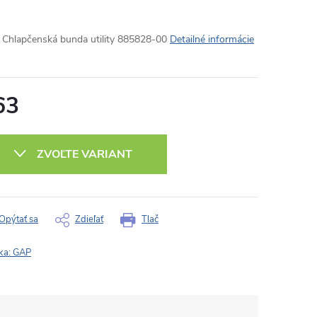
Chlapčenská bunda utility 885828-00
Detailné informácie
63
otková
:
ZVOĽTE VARIANT
Opýtať sa
Zdieľať
Tlač
ka:
GAP