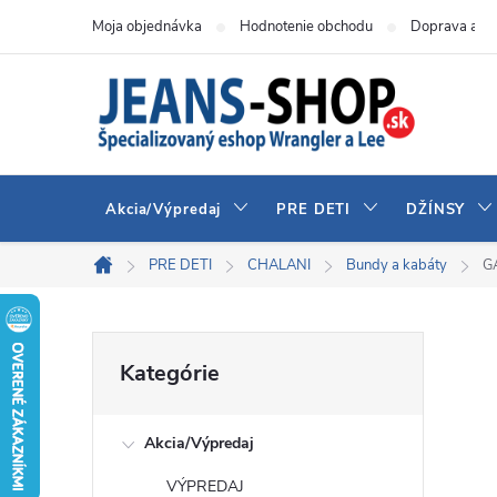
Prejsť
Moja objednávka
Hodnotenie obchodu
Doprava a pl
na
obsah
Akcia/Výpredaj
PRE DETI
DŽÍNSY
PRE DETI
CHALANI
Bundy a kabáty
GA
Domov
B
Preskočiť
Kategórie
kategórie
o
Akcia/Výpredaj
č
VÝPREDAJ