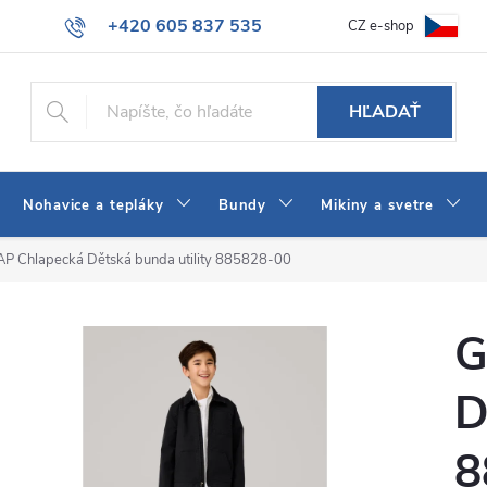
+420 605 837 535
CZ e-shop
atba
Všeobecné obchodné podmienky
Ako vybrať džínsy Wrangler
info@jeans-shop.sk
HĽADAŤ
Nohavice a tepláky
Bundy
Mikiny a svetre
P Chlapecká Dětská bunda utility 885828-00
G
D
8