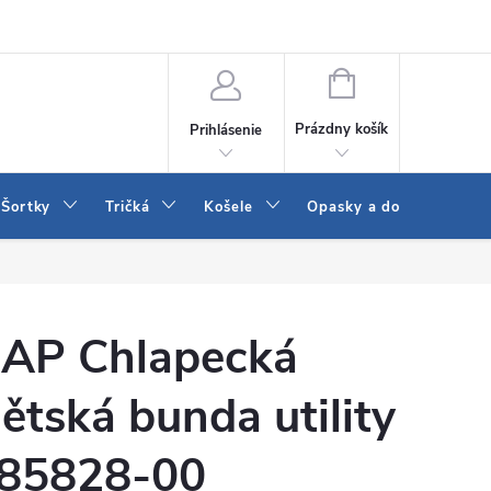
 a LEE
Naša predajňa
Blog
Kontakt
Vrátenie a výmena to
NÁKUPNÝ
KOŠÍK
Prázdny košík
Prihlásenie
Šortky
Tričká
Košele
Opasky a doplnky
AP Chlapecká
ětská bunda utility
85828-00