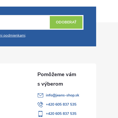
ODOBERAŤ
i podmienkami
.
info
@
jeans-shop.sk
+420 605 837 535
+420 605 837 535