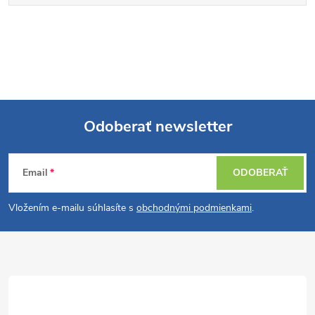
Odoberať newsletter
Z
Email
ODOBERAŤ
á
Vložením e-mailu súhlasíte s
obchodnými podmienkami
.
p
ä
t