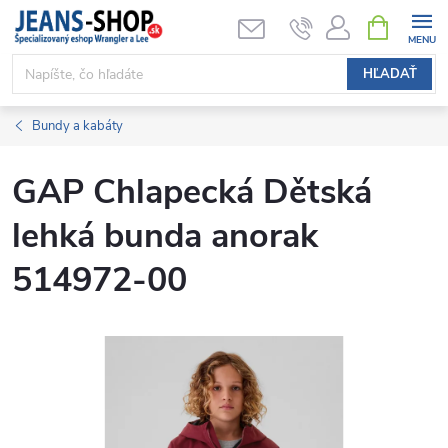
Prejsť
NÁKUPN
KOŠÍK
na
obsah
HĽADAŤ
Bundy a kabáty
GAP Chlapecká Dětská
lehká bunda anorak
514972-00