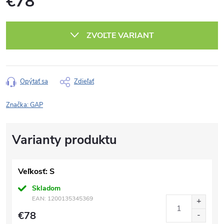
€78
Jednotková
cena:
ZVOĽTE VARIANT
Opýtať sa
Zdieľať
Značka:
GAP
Veľkosť: S
Skladom
EAN:
1200135345369
€78