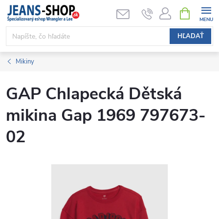
Prejsť
NÁKUPN
KOŠÍK
na
obsah
HĽADAŤ
Mikiny
GAP Chlapecká Dětská
mikina Gap 1969 797673-
02