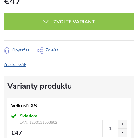
€47
Jednotková
cena:
ZVOĽTE VARIANT
Opýtať sa
Zdieľať
Značka:
GAP
Veľkosť: XS
Skladom
EAN:
1200131503602
€47