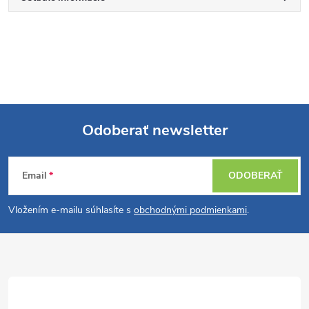
Odoberať newsletter
Z
Email
ODOBERAŤ
á
Vložením e-mailu súhlasíte s
obchodnými podmienkami
.
p
ä
t